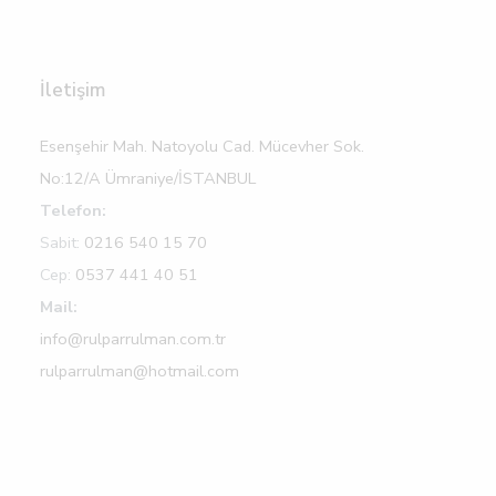
İletişim
Esenşehir Mah. Natoyolu Cad. Mücevher Sok.
No:12/A Ümraniye/İSTANBUL
Telefon:
Sabit:
0216 540 15 70
Cep:
0537 441 40 51
Mail:
info@rulparrulman.com.tr
rulparrulman@hotmail.com