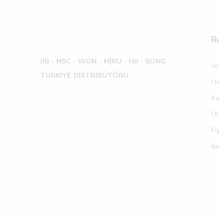
R
JIB - NSC - WON -
MİRU - HIJ - SONG
An
TÜRKİYE DİSTRİBÜTÖRÜ
Ha
Ka
Ür
Fi
İl