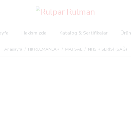
ayfa
Hakkımızda
Katalog & Sertifikalar
Ürün
Anasayfa
/
HIJ RULMANLAR
/
MAFSAL
/ NHS R SERİSİ (SAĞ)