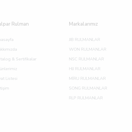
ulpar Rulman
Markalarımız
asayfa
JIB RULMANLAR
kkımızda
WON RULMANLAR
talog & Sertifikalar
NSC RULMANLAR
ünlerimiz
HIJ RULMANLAR
yat Listesi
MİRU RULMANLAR
etişim
SONG RULMANLAR
RLP RULMANLAR