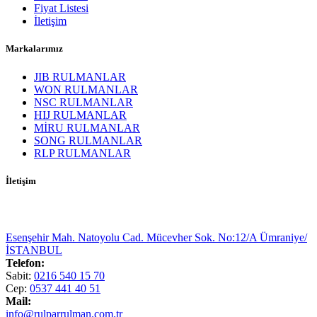
Fiyat Listesi
İletişim
Markalarımız
JIB RULMANLAR
WON RULMANLAR
NSC RULMANLAR
HIJ RULMANLAR
MİRU RULMANLAR
SONG RULMANLAR
RLP RULMANLAR
İletişim
Esenşehir Mah. Natoyolu Cad. Mücevher Sok. No:12/A Ümraniye/
İSTANBUL
Telefon:
Sabit:
0216 540 15 70
Cep:
0537 441 40 51
Mail:
info@rulparrulman.com.tr