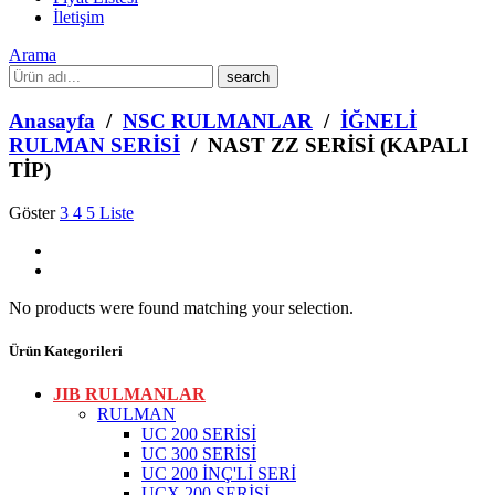
İletişim
Arama
What
are
you
Anasayfa
/
NSC RULMANLAR
/
İĞNELİ
looking
RULMAN SERİSİ
/ NAST ZZ SERİSİ (KAPALI
for?
TİP)
Göster
3
4
5
Liste
No products were found matching your selection.
Ürün Kategorileri
JIB RULMANLAR
RULMAN
UC 200 SERİSİ
UC 300 SERİSİ
UC 200 İNÇ'Lİ SERİ
UCX 200 SERİSİ