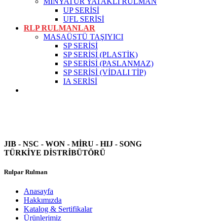
MİNYATÜR YATAKLI RULMAN
UP SERİSİ
UFL SERİSİ
RLP RULMANLAR
MASAÜSTÜ TAŞIYICI
SP SERİSİ
SP SERİSİ (PLASTİK)
SP SERİSİ (PASLANMAZ)
SP SERİSİ (VİDALI TİP)
IA SERİSİ
JIB - NSC - WON -
MİRU - HIJ - SONG
TÜRKİYE DİSTRİBÜTÖRÜ
Rulpar Rulman
Anasayfa
Hakkımızda
Katalog & Sertifikalar
Ürünlerimiz