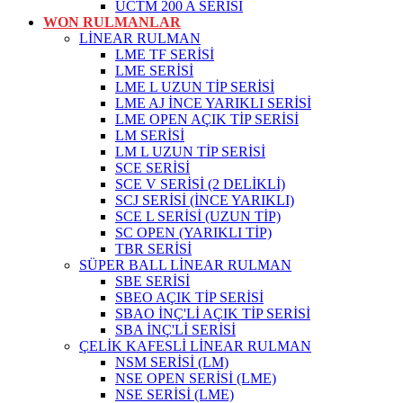
UCTM 200 A SERİSİ
WON RULMANLAR
LİNEAR RULMAN
LME TF SERİSİ
LME SERİSİ
LME L UZUN TİP SERİSİ
LME AJ İNCE YARIKLI SERİSİ
LME OPEN AÇIK TİP SERİSİ
LM SERİSİ
LM L UZUN TİP SERİSİ
SCE SERİSİ
SCE V SERİSİ (2 DELİKLİ)
SCJ SERİSİ (İNCE YARIKLI)
SCE L SERİSİ (UZUN TİP)
SC OPEN (YARIKLI TİP)
TBR SERİSİ
SÜPER BALL LİNEAR RULMAN
SBE SERİSİ
SBEO AÇIK TİP SERİSİ
SBAO İNÇ'Lİ AÇIK TİP SERİSİ
SBA İNÇ'Lİ SERİSİ
ÇELİK KAFESLİ LİNEAR RULMAN
NSM SERİSİ (LM)
NSE OPEN SERİSİ (LME)
NSE SERİSİ (LME)