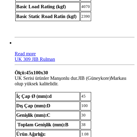
Basic Load Rating (kgf)
4070
Basic Static Road Ratin (kgf)
2390
Read more
UK 309 JIB Rulman
Ölçü:45x100x30
UK Serisi ürünler Manşonlu dur.JIB (Güneykore)Markası
olup yüksek kalitelidir.
İç Çap Ø (mm):d
45
Dış Çap (mm):D
100
Genişlik (mm):C
30
Toplam Genişlik (mm):B
38
Ürün Ağırlığı:
1.08