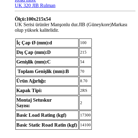
UK 320 JIB Rulman
Ölçü:100x215x54
UK Serisi ürünler Manşonlu dur.JIB (Güneykore)Markası
olup yüksek kalitelidir.
İç Çap Ø (mm):d
100
Dış Çap (mm):D
215
Genişlik (mm):C
54
Toplam Genişlik (mm):B
70
Ürün Ağırlığı:
8.70
Kapak Tipi:
2RS
Montaj Setuskur
2
Sayısı:
Basic Load Rating (kgf)
17300
Basic Static Road Ratin (kgf)
14100