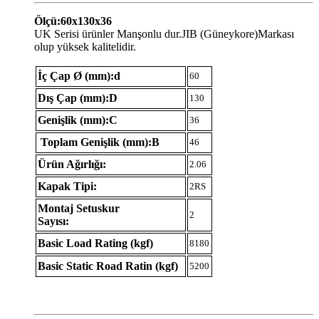
Ölçü:60x130x36
UK Serisi ürünler Manşonlu dur.JIB (Güneykore)Markası
olup yüksek kalitelidir.
İç Çap Ø (mm):d
60
Dış Çap (mm):D
130
Genişlik (mm):C
36
Toplam Genişlik (mm):B
46
Ürün Ağırlığı:
2.06
Kapak Tipi:
2RS
Montaj Setuskur
2
Sayısı:
Basic Load Rating (kgf)
8180
Basic Static Road Ratin (kgf)
5200