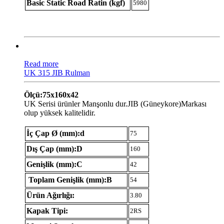
Basic Static Road Ratin (kgf)
5980
Read more
UK 315 JIB Rulman
Ölçü:75x160x42
UK Serisi ürünler Manşonlu dur.JIB (Güneykore)Markası
olup yüksek kalitelidir.
İç Çap Ø (mm):d
75
Dış Çap (mm):D
160
Genişlik (mm):C
42
Toplam Genişlik (mm):B
54
Ürün Ağırlığı:
3.80
Kapak Tipi:
2RS