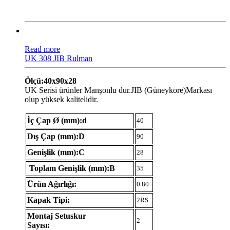
Read more
UK 308 JIB Rulman
Ölçü:40x90x28
UK Serisi ürünler Manşonlu dur.JIB (Güneykore)Markası
olup yüksek kalitelidir.
İç Çap Ø (mm):d
40
Dış Çap (mm):D
90
Genişlik (mm):C
28
Toplam Genişlik (mm):B
35
Ürün Ağırlığı:
0.80
Kapak Tipi:
2RS
Montaj Setuskur
2
Sayısı: