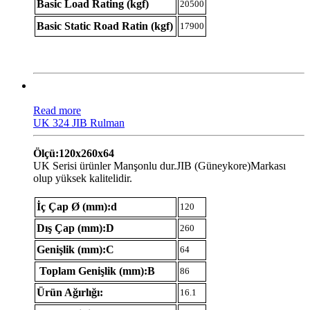
Basic Load Rating (kgf)
20500
Basic Static Road Ratin (kgf)
17900
Read more
UK 324 JIB Rulman
Ölçü:120x260x64
UK Serisi ürünler Manşonlu dur.JIB (Güneykore)Markası
olup yüksek kalitelidir.
İç Çap Ø (mm):d
120
Dış Çap (mm):D
260
Genişlik (mm):C
64
Toplam Genişlik (mm):B
86
Ürün Ağırlığı:
16.1