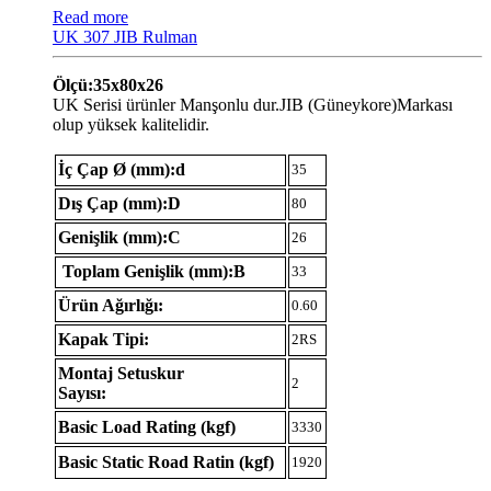
Read more
UK 307 JIB Rulman
Ölçü:35x80x26
UK Serisi ürünler Manşonlu dur.JIB (Güneykore)Markası
olup yüksek kalitelidir.
İç Çap Ø (mm):d
35
Dış Çap (mm):D
80
Genişlik (mm):C
26
Toplam Genişlik (mm):B
33
Ürün Ağırlığı:
0.60
Kapak Tipi:
2RS
Montaj Setuskur
2
Sayısı:
Basic Load Rating (kgf)
3330
Basic Static Road Ratin (kgf)
1920