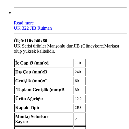
Read more
UK 322 JIB Rulman
Ölçü:110x240x60
UK Serisi ürünler Manşonlu dur.JIB (Güneykore)Markası
olup yüksek kalitelidir.
İç Çap Ø (mm):d
110
Dış Çap (mm):D
240
Genişlik (mm):C
60
Toplam Genişlik (mm):B
80
Ürün Ağırlığı:
12.2
Kapak Tipi:
2RS
Montaj Setuskur
2
Sayısı: