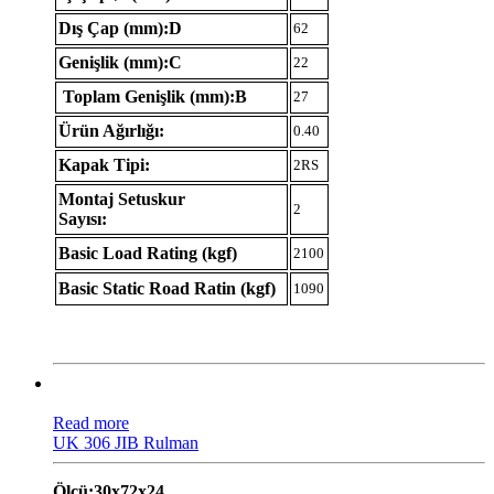
Dış Çap (mm):D
62
Genişlik (mm):C
22
Toplam Genişlik (mm):B
27
Ürün Ağırlığı:
0.40
Kapak Tipi:
2RS
Montaj Setuskur
2
Sayısı:
Basic Load Rating (kgf)
2100
Basic Static Road Ratin (kgf)
1090
Read more
UK 306 JIB Rulman
Ölçü:30x72x24