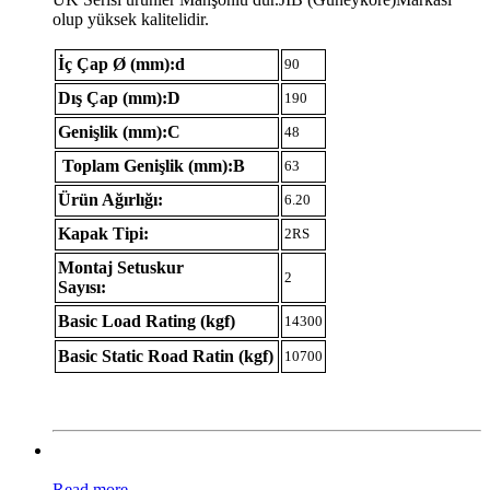
olup yüksek kalitelidir.
İç Çap Ø (mm):d
90
Dış Çap (mm):D
190
Genişlik (mm):C
48
Toplam Genişlik (mm):B
63
Ürün Ağırlığı:
6.20
Kapak Tipi:
2RS
Montaj Setuskur
2
Sayısı:
Basic Load Rating (kgf)
14300
Basic Static Road Ratin (kgf)
10700
Read more