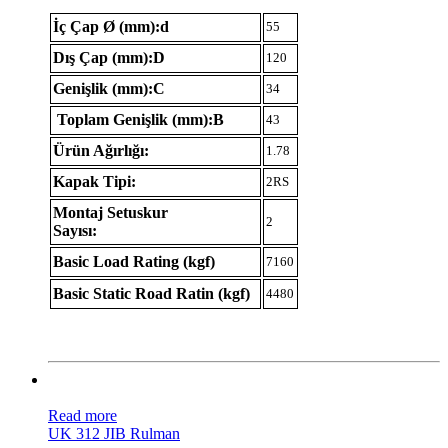
İç Çap Ø (mm):d
55
Dış Çap (mm):D
120
Genişlik (mm):C
34
Toplam Genişlik (mm):B
43
Ürün Ağırlığı:
1.78
Kapak Tipi:
2RS
Montaj Setuskur
2
Sayısı:
Basic Load Rating (kgf)
7160
Basic Static Road Ratin (kgf)
4480
Read more
UK 312 JIB Rulman