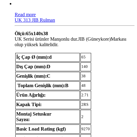
Read more
UK 313 JIB Rulman
Ölçü:65x140x38
UK Serisi ürünler Manşonlu dur.JIB (Güneykore)Markası
olup yüksek kalitelidir.
İç Çap Ø (mm):d
65
Dış Çap (mm):D
140
Genişlik (mm):C
38
Toplam Genişlik (mm):B
48
Ürün Ağırlığı:
2.71
Kapak Tipi:
2RS
Montaj Setuskur
2
Sayısı:
Basic Load Rating (kgf)
9270