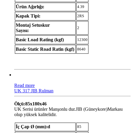
Ürün Ağırlığı:
4.39
Kapak Tipi:
2RS
Montaj Setuskur
2
Sayısı:
Basic Load Rating (kgf)
12300
Basic Static Road Ratin (kgf)
8640
Read more
UK 317 JIB Rulman
Ölçü:85x180x46
UK Serisi ürünler Manşonlu dur.JIB (Güneykore)Markası
olup yüksek kalitelidir.
İç Çap Ø (mm):d
85