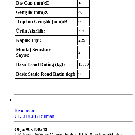
Dış Çap (mm):D
180
Genişlik (mm):C
46
Toplam Genişlik (mm):B
60
Ürün Ağırlığı:
5.30
Kapak Tipi:
2RS
Montaj Setuskur
2
Sayısı:
Basic Load Rating (kgf)
13300
Basic Static Road Ratin (kgf)
9650
Read more
UK 318 JIB Rulman
Ölçü:90x190x48
UK Serisi ürünler Manşonlu dur.JIB (Güneykore)Markası