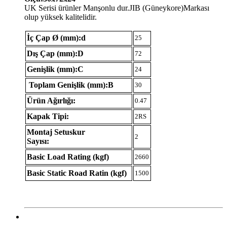
UK Serisi ürünler Manşonlu dur.JIB (Güneykore)Markası
olup yüksek kalitelidir.
İç Çap Ø (mm):d
25
Dış Çap (mm):D
72
Genişlik (mm):C
24
Toplam Genişlik (mm):B
30
Ürün Ağırlığı:
0.47
Kapak Tipi:
2RS
Montaj Setuskur
2
Sayısı:
Basic Load Rating (kgf)
2660
Basic Static Road Ratin (kgf)
1500