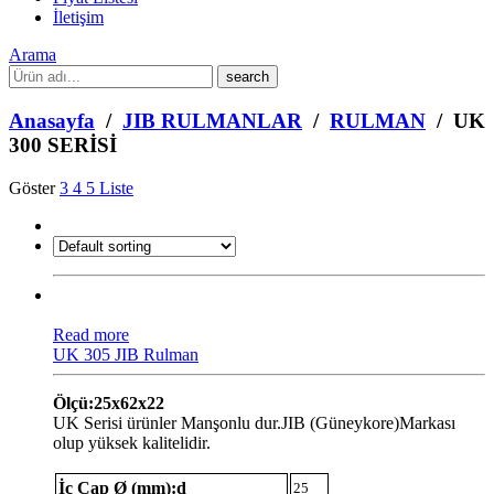
İletişim
Arama
What
are
you
Anasayfa
/
JIB RULMANLAR
/
RULMAN
/ UK
looking
300 SERİSİ
for?
Göster
3
4
5
Liste
Read more
UK 305 JIB Rulman
Ölçü:25x62x22
UK Serisi ürünler Manşonlu dur.JIB (Güneykore)Markası
olup yüksek kalitelidir.
İç Çap Ø (mm):d
25