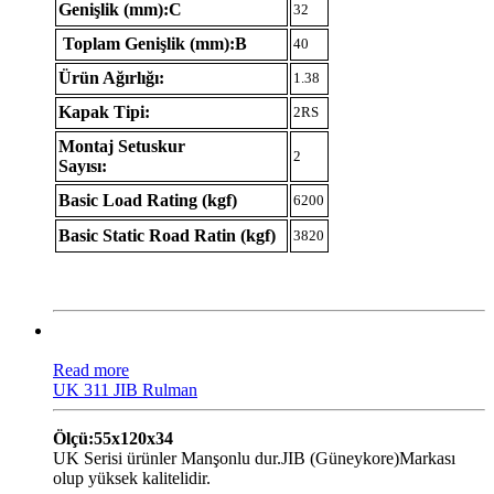
Genişlik (mm):C
32
Toplam Genişlik (mm):B
40
Ürün Ağırlığı:
1.38
Kapak Tipi:
2RS
Montaj Setuskur
2
Sayısı:
Basic Load Rating (kgf)
6200
Basic Static Road Ratin (kgf)
3820
Read more
UK 311 JIB Rulman
Ölçü:55x120x34
UK Serisi ürünler Manşonlu dur.JIB (Güneykore)Markası
olup yüksek kalitelidir.