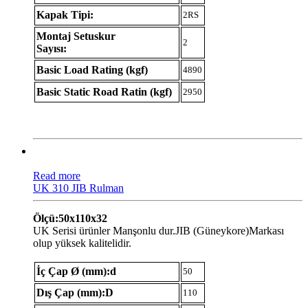
Kapak Tipi:
2RS
Montaj Setuskur
2
Sayısı:
Basic Load Rating (kgf)
4890
Basic Static Road Ratin (kgf)
2950
Read more
UK 310 JIB Rulman
Ölçü:50x110x32
UK Serisi ürünler Manşonlu dur.JIB (Güneykore)Markası
olup yüksek kalitelidir.
İç Çap Ø (mm):d
50
Dış Çap (mm):D
110