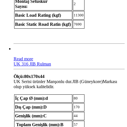
Montaj Setuskur
2
Sayısı:
Basic Load Rating (kgf)
11300
Basic Static Road Ratin (kgf)
7690
Read more
UK 316 JIB Rulman
Ölçü:80x170x44
UK Serisi ürünler Manşonlu dur.JIB (Güneykore)Markası
olup yüksek kalitelidir.
İç Çap Ø (mm):d
80
Dış Çap (mm):D
170
Genişlik (mm):C
44
Toplam Genişlik (mm):B
57