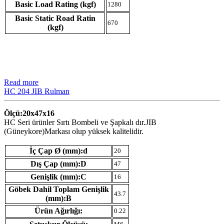
Basic Load Rating (kgf)
1280
Basic Static Road Ratin
670
(kgf)
Read more
HC 204 JIB Rulman
Ölçü:20x47x16
HC Seri ürünler Sırtı Bombeli ve Şapkalı dır.JIB
(Güneykore)Markası olup yüksek kalitelidir.
İç Çap Ø (mm):d
20
Dış Çap (mm):D
47
Genişlik (mm):C
16
Göbek Dahil Toplam Genişlik
43.7
(mm):B
Ürün Ağırlığı:
0.22