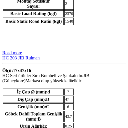
Montaj Setuskur
2
Sayısı:
Basic Load Rating (kgf)
2570
Basic Static Road Ratin (kgf)
1540
Read more
HC 203 JIB Rulman
Ölçü:17x47x16
HC Seri ürünler Sırtı Bombeli ve Şapkalı dır.JIB
(Güneykore)Markası olup yüksek kalitelidir.
İç Çap Ø (mm):d
17
Dış Çap (mm):D
47
Genişlik (mm):C
16
Göbek Dahil Toplam Genişlik
43.7
(mm):B
Ürün Ağırlığı:
0.25