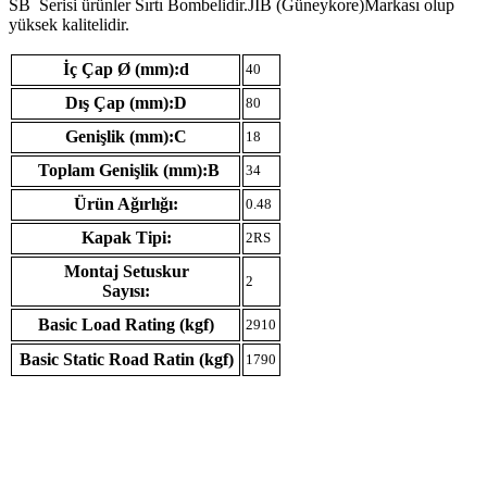
SB Serisi ürünler Sırtı Bombelidir.JIB (Güneykore)Markası olup
yüksek kalitelidir.
İç Çap Ø (mm):d
40
Dış Çap (mm):D
80
Genişlik (mm):C
18
Toplam Genişlik (mm):B
34
Ürün Ağırlığı:
0.48
Kapak Tipi:
2RS
Montaj Setuskur
2
Sayısı:
Basic Load Rating (kgf)
2910
Basic Static Road Ratin (kgf)
1790