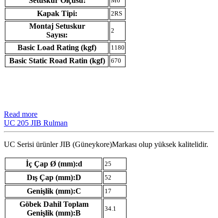
Setuskur Ölçüsü:
M6
Kapak Tipi:
2RS
Montaj Setuskur
2
Sayısı:
Basic Load Rating (kgf)
1180
Basic Static Road Ratin (kgf)
670
Read more
UC 205 JIB Rulman
UC Serisi ürünler JIB (Güneykore)Markası olup yüksek kalitelidir.
İç Çap Ø (mm):d
25
Dış Çap (mm):D
52
Genişlik (mm):C
17
Göbek Dahil Toplam
34.1
Genişlik (mm):B