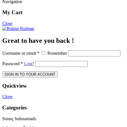
Navigation
My Cart
Close
Great to have you back !
Username or email
*
Remember
Password
*
Lost?
SIGN IN TO YOUR ACCOUNT
Quickview
Close
Categories
Sonuç bulunamadı.