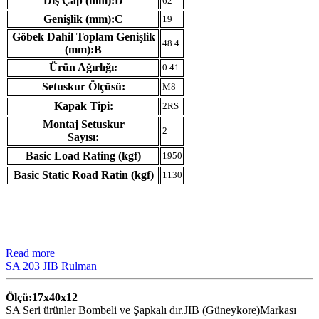
Dış Çap (mm):D
62
Genişlik (mm):C
19
Göbek Dahil Toplam Genişlik
48.4
(mm):B
Ürün Ağırlığı:
0.41
Setuskur Ölçüsü:
M8
Kapak Tipi:
2RS
Montaj Setuskur
2
Sayısı:
Basic Load Rating (kgf)
1950
Basic Static Road Ratin (kgf)
1130
Read more
SA 203 JIB Rulman
Ölçü:17x40x12
SA Seri ürünler Bombeli ve Şapkalı dır.JIB (Güneykore)Markası