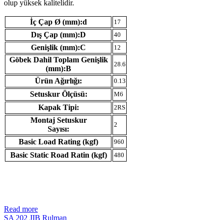
olup yüksek kalitelidir.
İç Çap Ø (mm):d
17
Dış Çap (mm):D
40
Genişlik (mm):C
12
Göbek Dahil Toplam Genişlik
28.6
(mm):B
Ürün Ağırlığı:
0.13
Setuskur Ölçüsü:
M6
Kapak Tipi:
2RS
Montaj Setuskur
2
Sayısı:
Basic Load Rating (kgf)
960
Basic Static Road Ratin (kgf)
480
Read more
SA 202 JIB Rulman