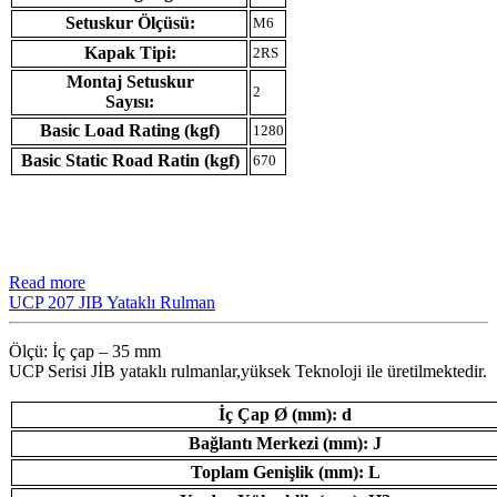
Setuskur Ölçüsü:
M6
Kapak Tipi:
2RS
Montaj Setuskur
2
Sayısı:
Basic Load Rating (kgf)
1280
Basic Static Road Ratin (kgf)
670
Read more
UCP 207 JIB Yataklı Rulman
Ölçü: İç çap – 35 mm
UCP Serisi JİB ​​yataklı rulmanlar,yüksek Teknoloji ile üretilmektedir.
İç Çap Ø (mm): d
Bağlantı Merkezi (mm): J
Toplam Genişlik (mm): L