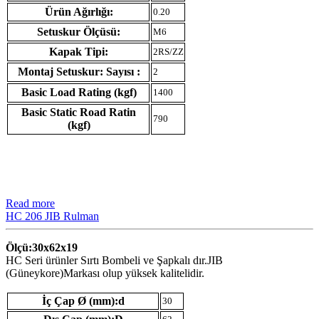
Ürün Ağırlığı:
0.20
Setuskur Ölçüsü:
M6
Kapak Tipi:
2RS/ZZ
Montaj Setuskur: Sayısı :
2
Basic Load Rating (kgf)
1400
Basic Static Road Ratin
790
(kgf)
Read more
HC 206 JIB Rulman
Ölçü:30x62x19
HC Seri ürünler Sırtı Bombeli ve Şapkalı dır.JIB
(Güneykore)Markası olup yüksek kalitelidir.
İç Çap Ø (mm):d
30