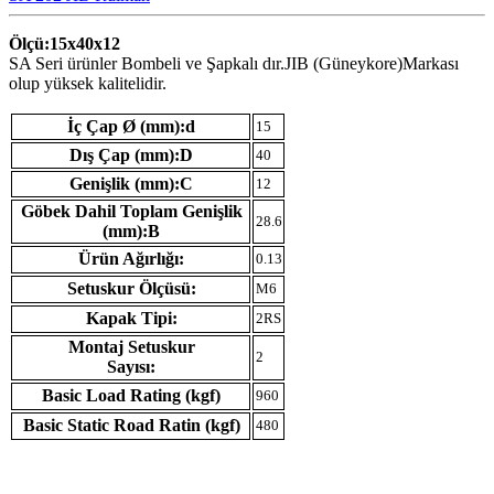
Ölçü:15x40x12
SA Seri ürünler Bombeli ve Şapkalı dır.JIB (Güneykore)Markası
olup yüksek kalitelidir.
İç Çap Ø (mm):d
15
Dış Çap (mm):D
40
Genişlik (mm):C
12
Göbek Dahil Toplam Genişlik
28.6
(mm):B
Ürün Ağırlığı:
0.13
Setuskur Ölçüsü:
M6
Kapak Tipi:
2RS
Montaj Setuskur
2
Sayısı:
Basic Load Rating (kgf)
960
Basic Static Road Ratin (kgf)
480