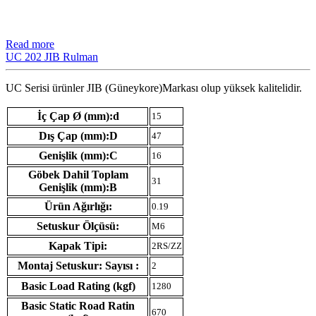
Read more
UC 202 JIB Rulman
UC Serisi ürünler JIB (Güneykore)Markası olup yüksek kalitelidir.
İç Çap Ø (mm):d
15
Dış Çap (mm):D
47
Genişlik (mm):C
16
Göbek Dahil Toplam
31
Genişlik (mm):B
Ürün Ağırlığı:
0.19
Setuskur Ölçüsü:
M6
Kapak Tipi:
2RS/ZZ
Montaj Setuskur: Sayısı :
2
Basic Load Rating (kgf)
1280
Basic Static Road Ratin
670