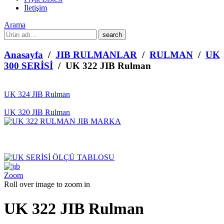
İletişim
Arama
What
are
you
Anasayfa
/
JIB RULMANLAR
/
RULMAN
/
UK
looking
300 SERİSİ
/ UK 322 JIB Rulman
for?
UK 324 JIB Rulman
UK 320 JIB Rulman
Zoom
Roll over image to zoom in
UK 322 JIB Rulman