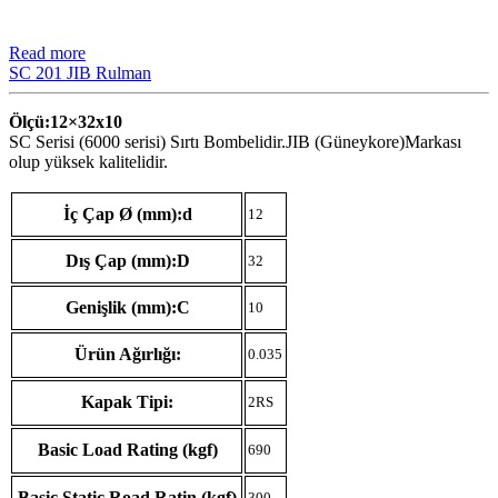
Read more
SC 201 JIB Rulman
Ölçü:12×32
x10
SC Serisi (6000 serisi) Sırtı Bombelidir.JIB (Güneykore)Markası
olup yüksek kalitelidir.
İç Çap Ø (mm):d
12
Dış Çap (mm):D
32
Genişlik (mm):C
10
Ürün Ağırlığı:
0.035
Kapak Tipi:
2RS
Basic Load Rating (kgf)
690
Basic Static Road Ratin (kgf)
300