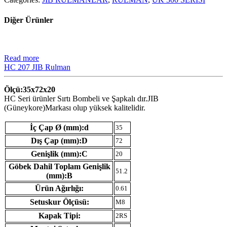
Diğer Ürünler
Read more
HC 207 JIB Rulman
Ölçü:35x72x20
HC Seri ürünler Sırtı Bombeli ve Şapkalı dır.JIB
(Güneykore)Markası olup yüksek kalitelidir.
İç Çap Ø (mm):d
35
Dış Çap (mm):D
72
Genişlik (mm):C
20
Göbek Dahil Toplam Genişlik
51.2
(mm):B
Ürün Ağırlığı:
0.61
Setuskur Ölçüsü:
M8
Kapak Tipi:
2RS