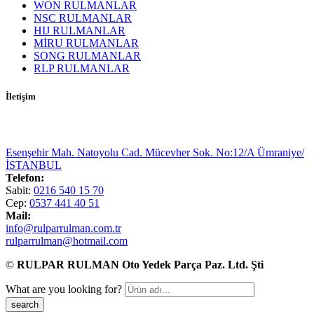
WON RULMANLAR
NSC RULMANLAR
HIJ RULMANLAR
MİRU RULMANLAR
SONG RULMANLAR
RLP RULMANLAR
İletişim
Esenşehir Mah. Natoyolu Cad. Mücevher Sok. No:12/A Ümraniye/
İSTANBUL
Telefon:
Sabit:
0216 540 15 70
Cep:
0537 441 40 51
Mail:
info@rulparrulman.com.tr
rulparrulman@hotmail.com
©
RULPAR RULMAN Oto Yedek Parça Paz. Ltd. Şti
What are you looking for?