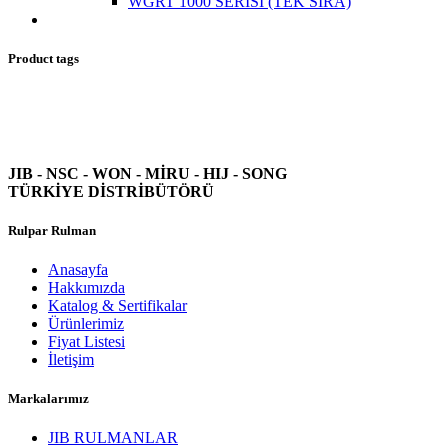
WGRT 1000 SERİSİ (TEK SIRA)
Product tags
JIB - NSC - WON -
MİRU - HIJ - SONG
TÜRKİYE DİSTRİBÜTÖRÜ
Rulpar Rulman
Anasayfa
Hakkımızda
Katalog & Sertifikalar
Ürünlerimiz
Fiyat Listesi
İletişim
Markalarımız
JIB RULMANLAR