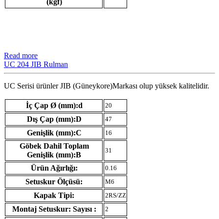
(kgf)
Read more
UC 204 JIB Rulman
UC Serisi ürünler JIB (Güneykore)Markası olup yüksek kalitelidir.
İç Çap Ø (mm):d
20
Dış Çap (mm):D
47
Genişlik (mm):C
16
Göbek Dahil Toplam
31
Genişlik (mm):B
Ürün Ağırlığı:
0.16
Setuskur Ölçüsü:
M6
Kapak Tipi:
2RS/ZZ
Montaj Setuskur: Sayısı :
2