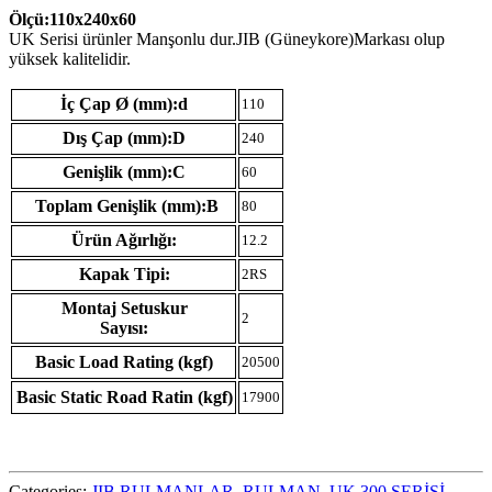
Ölçü:110x240x60
UK Serisi ürünler Manşonlu dur.JIB (Güneykore)Markası olup
yüksek kalitelidir.
İç Çap Ø (mm):d
110
Dış Çap (mm):D
240
Genişlik (mm):C
60
Toplam Genişlik (mm):B
80
Ürün Ağırlığı:
12.2
Kapak Tipi:
2RS
Montaj Setuskur
2
Sayısı:
Basic Load Rating (kgf)
20500
Basic Static Road Ratin (kgf)
17900
Categories:
JIB RULMANLAR
,
RULMAN
,
UK 300 SERİSİ