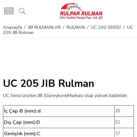
Anasayfa
/
JIB RULMANLAR
/
RULMAN
/
UC 200 SERİSİ
/ UC
205 JIB Rulman
UC 205 JIB Rulman
UC Serisi ürünler JIB (Güneykore)Markası olup yüksek kalitelidir.
İç Çap Ø (mm):d
25
Dış Çap (mm):D
52
Genişlik (mm):C
17