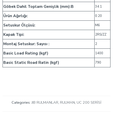
Göbek Dahil Toplam Genişlik (mm):B
34.1
Ürün Ağırlığı:
0.20
Setuskur Ölçüsü:
M6
Kapak Tipi:
2RS/ZZ
Montaj Setuskur: Sayısı :
2
Basic Load Rating (kgf)
1400
Basic Static Road Ratin (kgf)
790
Categories:
JIB RULMANLAR
,
RULMAN
,
UC 200 SERİSİ