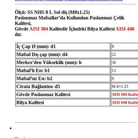
Ölçü: SS NHS 8 L Sol diş (M8x1.25)
Paslanmaz Mafsallar’da Kullanılan Paslanmaz Çelik
Kalitesi,
Gövde
AISI 304
Kalitedir İçindeki Bilya Kalitesi
AISI 440
dır.
İç Çap Ø (mm): d1
8
Mafsal Dış çap (mm): d4
22
Merkez’den Yükseklik (mm): h
36
Mafsal’lı En: b1
12
Mafsal’sız En: b2
9
Civata Bağlantısı: d5
M:8×1.25
Gövde Paslanmaz Kalitesi
AISI 304 Kalit
Bilya Kalitesi
AISI 440 Kalit