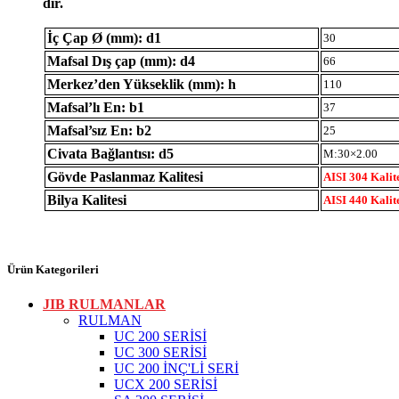
dır.
İç Çap Ø (mm): d1
30
Mafsal Dış çap (mm): d4
66
Merkez’den Yükseklik (mm): h
110
Mafsal’lı En: b1
37
Mafsal’sız En: b2
25
Civata Bağlantısı: d5
M:30×2.00
Gövde Paslanmaz Kalitesi
AISI 304 Kalit
Bilya Kalitesi
AISI 440 Kalit
Ürün Kategorileri
JIB RULMANLAR
RULMAN
UC 200 SERİSİ
UC 300 SERİSİ
UC 200 İNÇ'Lİ SERİ
UCX 200 SERİSİ