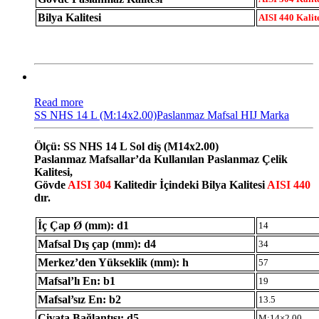
Bilya Kalitesi
AISI 440 Kalit
Read more
SS NHS 14 L (M:14x2.00)Paslanmaz Mafsal HIJ Marka
Ölçü: SS NHS 14 L Sol diş (M14x2.00)
Paslanmaz Mafsallar’da Kullanılan Paslanmaz Çelik
Kalitesi,
Gövde
AISI 304
Kalitedir İçindeki Bilya Kalitesi
AISI 440
dır.
İç Çap Ø (mm): d1
14
Mafsal Dış çap (mm): d4
34
Merkez’den Yükseklik (mm): h
57
Mafsal’lı En: b1
19
Mafsal’sız En: b2
13.5
Civata Bağlantısı: d5
M:14×2.00