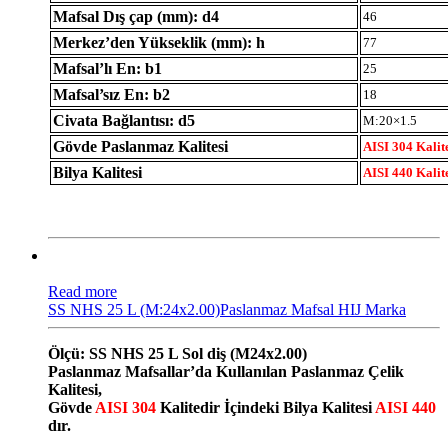
Mafsal Dış çap (mm): d4
46
Merkez’den Yükseklik (mm): h
77
Mafsal’lı En: b1
25
Mafsal’sız En: b2
18
Civata Bağlantısı: d5
M:20×1.5
Gövde Paslanmaz Kalitesi
AISI 304 Kalit
Bilya Kalitesi
AISI 440 Kalit
Read more
SS NHS 25 L (M:24x2.00)Paslanmaz Mafsal HIJ Marka
Ölçü: SS NHS 25 L Sol diş (M24x2.00)
Paslanmaz Mafsallar’da Kullanılan Paslanmaz Çelik
Kalitesi,
Gövde
AISI 304
Kalitedir İçindeki Bilya Kalitesi
AISI 440
dır.