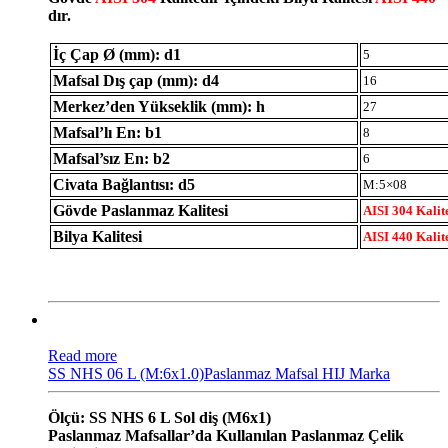
dır.
İç Çap Ø (mm): d1
5
Mafsal Dış çap (mm): d4
16
Merkez’den Yükseklik (mm): h
27
Mafsal’lı En: b1
8
Mafsal’sız En: b2
6
Civata Bağlantısı: d5
M:5×08
Gövde Paslanmaz Kalitesi
AISI 304 Kalit
Bilya Kalitesi
AISI 440 Kalit
Read more
SS NHS 06 L (M:6x1.0)Paslanmaz Mafsal HIJ Marka
Ölçü: SS NHS 6 L Sol diş (M6x1)
Paslanmaz Mafsallar’da Kullanılan Paslanmaz Çelik