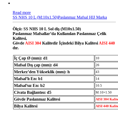
Read more
SS NHS 10 L (M:10x1.50)Paslanmaz Mafsal HIJ Marka
Ölçü: SS NHS 10 L Sol diş (M10x1.50)
Paslanmaz Mafsallar’da Kullanılan Paslanmaz Çelik
Kalitesi,
Gövde
AISI 304
Kalitedir İçindeki Bilya Kalitesi
AISI 440
dır.
İç Çap Ø (mm): d1
10
Mafsal Dış çap (mm): d4
26
Merkez’den Yükseklik (mm): h
43
Mafsal’lı En: b1
14
Mafsal’sız En: b2
10.5
Civata Bağlantısı: d5
M:10×1.50
Gövde Paslanmaz Kalitesi
AISI 304 Kalit
Bilya Kalitesi
AISI 440 Kalit