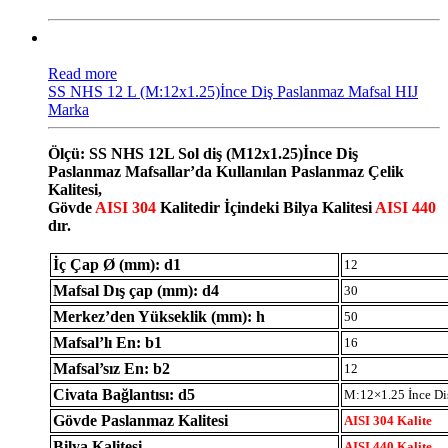
Read more
SS NHS 12 L (M:12x1.25)İnce Diş Paslanmaz Mafsal HIJ
Marka
Ölçü: SS NHS 12L Sol diş (M12x1.25)İnce Diş
Paslanmaz Mafsallar’da Kullanılan Paslanmaz Çelik
Kalitesi,
Gövde
AISI 304
Kalitedir İçindeki Bilya Kalitesi
AISI 440
dır.
İç Çap Ø (mm): d1
12
Mafsal Dış çap (mm): d4
30
Merkez’den Yükseklik (mm): h
50
Mafsal’lı En: b1
16
Mafsal’sız En: b2
12
Civata Bağlantısı: d5
M:12×1.25 İnce Di
Gövde Paslanmaz Kalitesi
AISI 304 Kalite
Bilya Kalitesi
AISI 440 Kalite