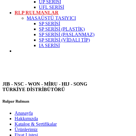
UP SERİSİ
UFL SERİSİ
RLP RULMANLAR
MASAÜSTÜ TAŞIYICI
SP SERİSİ
SP SERİSİ (PLASTİK)
SP SERİSİ (PASLANMAZ)
SP SERİSİ (VİDALI TİP)
IA SERİSİ
JIB - NSC - WON -
MİRU - HIJ - SONG
TÜRKİYE DİSTRİBÜTÖRÜ
Rulpar Rulman
Anasayfa
Hakkımızda
Katalog & Sertifikalar
Ürünlerimiz
Fiyat Listesi