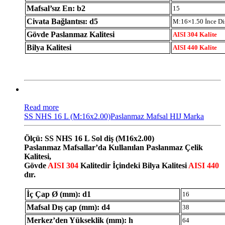
Mafsal’sız En: b2
15
Civata Bağlantısı: d5
M:16×1.50 İnce Di
Gövde Paslanmaz Kalitesi
AISI 304 Kalite
Bilya Kalitesi
AISI 440 Kalite
Read more
SS NHS 16 L (M:16x2.00)Paslanmaz Mafsal HIJ Marka
Ölçü: SS NHS 16 L Sol diş (M16x2.00)
Paslanmaz Mafsallar’da Kullanılan Paslanmaz Çelik
Kalitesi,
Gövde
AISI 304
Kalitedir İçindeki Bilya Kalitesi
AISI 440
dır.
İç Çap Ø (mm): d1
16
Mafsal Dış çap (mm): d4
38
Merkez’den Yükseklik (mm): h
64