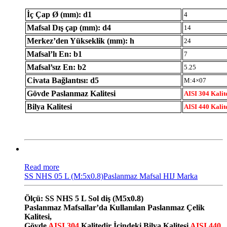
İç Çap Ø (mm): d1
4
Mafsal Dış çap (mm): d4
14
Merkez’den Yükseklik (mm): h
24
Mafsal’lı En: b1
7
Mafsal’sız En: b2
5.25
Civata Bağlantısı: d5
M:4×07
Gövde Paslanmaz Kalitesi
AISI 304 Kalit
Bilya Kalitesi
AISI 440 Kalit
Read more
SS NHS 05 L (M:5x0.8)Paslanmaz Mafsal HIJ Marka
Ölçü: SS NHS 5 L Sol diş (M5x0.8)
Paslanmaz Mafsallar’da Kullanılan Paslanmaz Çelik
Kalitesi,
Gövde
AISI 304
Kalitedir İçindeki Bilya Kalitesi
AISI 440