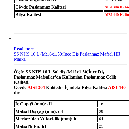
Gövde Paslanmaz Kalitesi
AISI 304 Kalit
Bilya Kalitesi
AISI 440 Kalit
Read more
SS NHS 16 L (M:16x1.50)İnce Diş Paslanmaz Mafsal HIJ
Marka
Ölçü: SS NHS 16 L Sol diş (M12x1.50)İnce Diş
Paslanmaz Mafsallar’da Kullanılan Paslanmaz Çelik
Kalitesi,
Gövde
AISI 304
Kalitedir İçindeki Bilya Kalitesi
AISI 440
dır.
İç Çap Ø (mm): d1
16
Mafsal Dış çap (mm): d4
38
Merkez’den Yükseklik (mm): h
64
Mafsal’lı En: b1
21