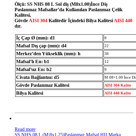
Ölçü: SS NHS 08 L Sol diş (M8x1.00)İnce Diş
Paslanmaz Mafsallar’da Kullanılan Paslanmaz Çelik
Kalitesi,
Gövde
AISI 304
Kalitedir İçindeki Bilya Kalitesi
AISI 440
dır.
İç Çap Ø (mm): d1
8
Mafsal Dış çap (mm): d4
22
Merkez’den Yükseklik (mm): h
36
Mafsal’lı En: b1
12
Mafsal’sız En: b2
9
Civata Bağlantısı: d5
M:08×1.00 İnce Di
Gövde Paslanmaz Kalitesi
AISI 304 Kalite
Bilya Kalitesi
AISI 440 Kalite
Read more
SS NHS 08 L (M:8x1.25)Paslanmaz Mafsal HIJ Marka