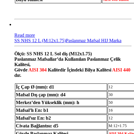
Read more
SS NHS 12 L (M:12x1.75)Paslanmaz Mafsal HIJ Marka
Ölçü: SS NHS 12 L Sol diş (M12x1.75)
Paslanmaz Mafsallar’da Kullanılan Paslanmaz Çelik
Kalitesi,
Gövde
AISI 304
Kalitedir İçindeki Bilya Kalitesi
AISI 440
dır.
İç Çap Ø (mm): d1
12
Mafsal Dış çap (mm): d4
30
Merkez’den Yükseklik (mm): h
50
Mafsal’lı En: b1
16
Mafsal’sız En: b2
12
Civata Bağlantısı: d5
M:12×1.75
Gövde Paslanmaz Kalitesi
AISI 304 Kalit