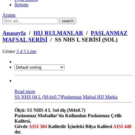
İletişim
Arama
What
are
you
Anasayfa
/
HIJ RULMANLAR
/
PASLANMAZ
looking
MAFSAL SERİSİ
/ SS NHS L SERİSİ (SOL)
for?
Göster
3
4
5
Liste
Read more
SS NHS 04 L (M:4x0.7)Paslanmaz Mafsal HIJ Marka
Ölçü: SS NHS 4 L Sol diş (M4x0.7)
Paslanmaz Mafsallar’da Kullanılan Paslanmaz Çelik
Kalitesi,
Gövde
AISI 304
Kalitedir İçindeki Bilya Kalitesi
AISI 440
dır.