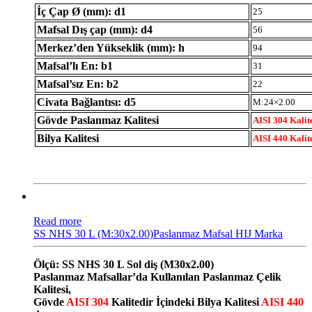
İç Çap Ø (mm): d1
25
Mafsal Dış çap (mm): d4
56
Merkez’den Yükseklik (mm): h
94
Mafsal’lı En: b1
31
Mafsal’sız En: b2
22
Civata Bağlantısı: d5
M:24×2.00
Gövde Paslanmaz Kalitesi
AISI 304 Kalit
Bilya Kalitesi
AISI 440 Kalit
Read more
SS NHS 30 L (M:30x2.00)Paslanmaz Mafsal HIJ Marka
Ölçü: SS NHS 30 L Sol diş (M30x2.00)
Paslanmaz Mafsallar’da Kullanılan Paslanmaz Çelik
Kalitesi,
Gövde
AISI 304
Kalitedir İçindeki Bilya Kalitesi
AISI 440