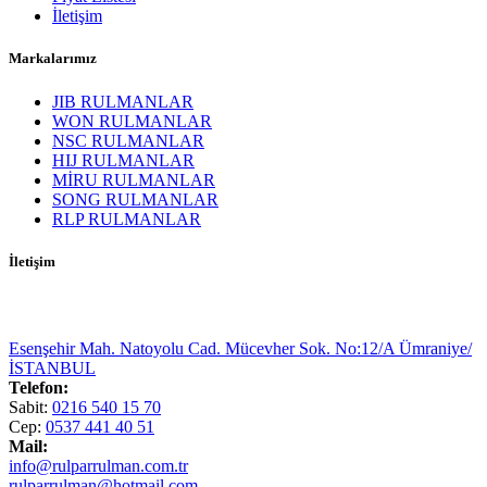
İletişim
Markalarımız
JIB RULMANLAR
WON RULMANLAR
NSC RULMANLAR
HIJ RULMANLAR
MİRU RULMANLAR
SONG RULMANLAR
RLP RULMANLAR
İletişim
Esenşehir Mah. Natoyolu Cad. Mücevher Sok. No:12/A Ümraniye/
İSTANBUL
Telefon:
Sabit:
0216 540 15 70
Cep:
0537 441 40 51
Mail:
info@rulparrulman.com.tr
rulparrulman@hotmail.com