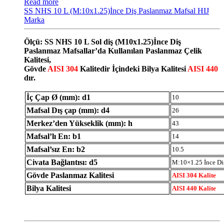
Read more
SS NHS 10 L (M:10x1.25)İnce Diş Paslanmaz Mafsal HIJ
Marka
Ölçü: SS NHS 10 L Sol diş (M10x1.25)İnce Diş
Paslanmaz Mafsallar’da Kullanılan Paslanmaz Çelik
Kalitesi,
Gövde
AISI 304
Kalitedir İçindeki Bilya Kalitesi
AISI 440
dır.
İç Çap Ø (mm): d1
10
Mafsal Dış çap (mm): d4
26
Merkez’den Yükseklik (mm): h
43
Mafsal’lı En: b1
14
Mafsal’sız En: b2
10.5
Civata Bağlantısı: d5
M:10×1.25 İnce Di
Gövde Paslanmaz Kalitesi
AISI 304 Kalite
Bilya Kalitesi
AISI 440 Kalite