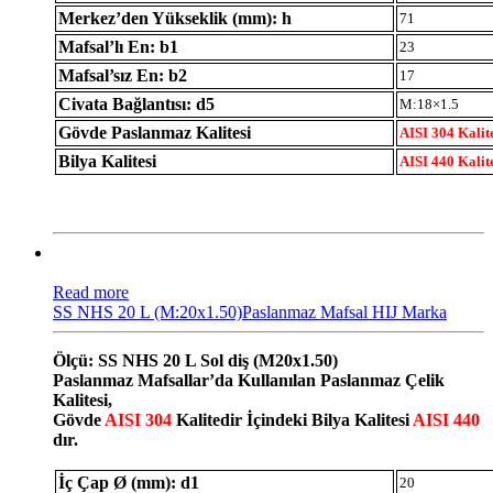
Merkez’den Yükseklik (mm): h
71
Mafsal’lı En: b1
23
Mafsal’sız En: b2
17
Civata Bağlantısı: d5
M:18×1.5
Gövde Paslanmaz Kalitesi
AISI 304 Kalit
Bilya Kalitesi
AISI 440 Kalit
Read more
SS NHS 20 L (M:20x1.50)Paslanmaz Mafsal HIJ Marka
Ölçü: SS NHS 20 L Sol diş (M20x1.50)
Paslanmaz Mafsallar’da Kullanılan Paslanmaz Çelik
Kalitesi,
Gövde
AISI 304
Kalitedir İçindeki Bilya Kalitesi
AISI 440
dır.
İç Çap Ø (mm): d1
20