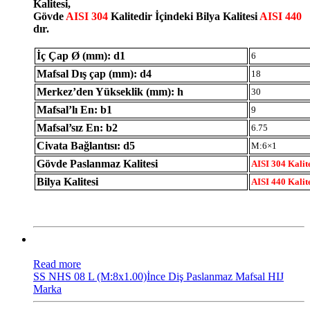
Kalitesi,
Gövde
AISI 304
Kalitedir İçindeki Bilya Kalitesi
AISI 440
dır.
İç Çap Ø (mm): d1
6
Mafsal Dış çap (mm): d4
18
Merkez’den Yükseklik (mm): h
30
Mafsal’lı En: b1
9
Mafsal’sız En: b2
6.75
Civata Bağlantısı: d5
M:6×1
Gövde Paslanmaz Kalitesi
AISI 304 Kalit
Bilya Kalitesi
AISI 440 Kalit
Read more
SS NHS 08 L (M:8x1.00)İnce Diş Paslanmaz Mafsal HIJ
Marka