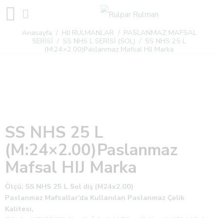
Anasayfa
/
HIJ RULMANLAR
/
PASLANMAZ MAFSAL
SERİSİ
/
SS NHS L SERİSİ (SOL)
/ SS NHS 25 L
(M:24×2.00)Paslanmaz Mafsal HIJ Marka
SS NHS 25 L
(M:24×2.00)Paslanmaz
Mafsal HIJ Marka
Ölçü: SS NHS 25 L Sol diş (M24x2.00)
Paslanmaz Mafsallar’da Kullanılan Paslanmaz Çelik
Kalitesi,