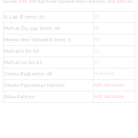
Gövde
AISI 304
Kalitedir İçindeki Bilya Kalitesi
AISI 440
dır.
İç Çap Ø (mm): d1
25
Mafsal Dış çap (mm): d4
56
Merkez’den Yükseklik (mm): h
94
Mafsal’lı En: b1
31
Mafsal’sız En: b2
22
Civata Bağlantısı: d5
M:24×2.00
Gövde Paslanmaz Kalitesi
AISI 304 Kalite
Bilya Kalitesi
AISI 440 Kalite