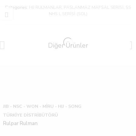
Categories:
HIJ RULMANLAR
,
PASLANMAZ MAFSAL SERİSİ
,
SS
NHS L SERİSİ (SOL)
Diğer Ürünler
JIB - NSC - WON -
MİRU - HIJ - SONG
TÜRKİYE DİSTRİBÜTÖRÜ
Rulpar Rulman