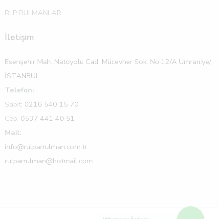
RLP RULMANLAR
İletişim
Esenşehir Mah. Natoyolu Cad. Mücevher Sok. No:12/A Ümraniye/
İSTANBUL
Telefon:
Sabit:
0216 540 15 70
Cep:
0537 441 40 51
Mail:
info@rulparrulman.com.tr
rulparrulman@hotmail.com