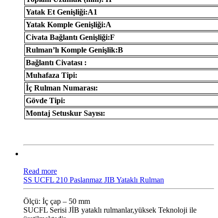
Yatak Et Genişliği:A1
Yatak Komple Genişliği:A
Civata Bağlantı Genişliği:F
Rulman’lı Komple Genişlik:B
Bağlantı Civatası :
Muhafaza Tipi:
İç Rulman Numarası:
Gövde Tipi:
Montaj Setuskur Sayısı:
Read more
SS UCFL 210 Paslanmaz JIB Yataklı Rulman
Ölçü: İç çap – 50 mm
SUCFL Serisi JİB ​​yataklı rulmanlar,yüksek Teknoloji ile