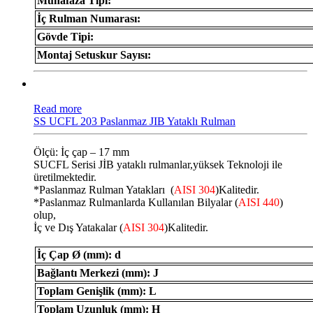
Muhafaza Tipi:
İç Rulman Numarası:
Gövde Tipi:
Montaj Setuskur Sayısı:
Read more
SS UCFL 203 Paslanmaz JIB Yataklı Rulman
Ölçü: İç çap – 17 mm
SUCFL Serisi JİB ​​yataklı rulmanlar,yüksek Teknoloji ile
üretilmektedir.
*Paslanmaz Rulman Yatakları (
AISI 304
)Kalitedir.
*Paslanmaz Rulmanlarda Kullanılan Bilyalar (
AISI 440
)
olup,
İç ve Dış Yatakalar (
AISI 304
)Kalitedir.
İç Çap Ø (mm): d
Bağlantı Merkezi (mm): J
Toplam Genişlik (mm): L
Toplam Uzunluk (mm): H