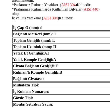
üretilmektedir.
*Paslanmaz Rulman Yatakları (
AISI 304
)Kalitedir.
*Paslanmaz Rulmanlarda Kullanılan Bilyalar (
AISI 440
)
olup,
İç ve Dış Yatakalar (
AISI 304
)Kalitedir.
İç Çap Ø (mm): d
Bağlantı Merkezi (mm): J
Toplam Genişlik (mm): L
Toplam Uzunluk (mm): H
Yatak Et Genişliği:A1
Yatak Komple Genişliği:A
Civata Bağlantı Genişliği:F
Rulman’lı Komple Genişlik:B
Bağlantı Civatası :
Muhafaza Tipi:
İç Rulman Numarası:
Gövde Tipi:
Montaj Setuskur Sayısı: