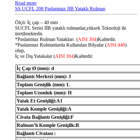
Read more
SS UCFL 208 Paslanmaz JIB Yataklı Rulman
Ölçü: İç çap – 40 mm
SUCFL Serisi JİB ​​yataklı rulmanlar,yüksek Teknoloji ile
üretilmektedir.
*Paslanmaz Rulman Yatakları (
AISI 304
)Kalitedir.
*Paslanmaz Rulmanlarda Kullanılan Bilyalar (
AISI 440
)
olup,
İç ve Dış Yatakalar (
AISI 304
)Kalitedir.
İç Çap Ø (mm): d
Bağlantı Merkezi (mm): J
Toplam Genişlik (mm): L
Toplam Uzunluk (mm): H
Yatak Et Genişliği:A1
Yatak Komple Genişliği:A
Civata Bağlantı Genişliği:F
Rulman’lı Komple Genişlik:B
Bağlantı Civatası :