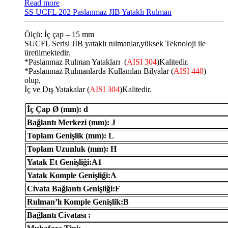
Read more
SS UCFL 202 Paslanmaz JIB Yataklı Rulman
Ölçü: İç çap – 15 mm
SUCFL Serisi JİB ​​yataklı rulmanlar,yüksek Teknoloji ile
üretilmektedir.
*Paslanmaz Rulman Yatakları (
AISI 304
)Kalitedir.
*Paslanmaz Rulmanlarda Kullanılan Bilyalar (
AISI 440
)
olup,
İç ve Dış Yatakalar (
AISI 304
)Kalitedir.
İç Çap Ø (mm): d
Bağlantı Merkezi (mm): J
Toplam Genişlik (mm): L
Toplam Uzunluk (mm): H
Yatak Et Genişliği:A1
Yatak Komple Genişliği:A
Civata Bağlantı Genişliği:F
Rulman’lı Komple Genişlik:B
Bağlantı Civatası :