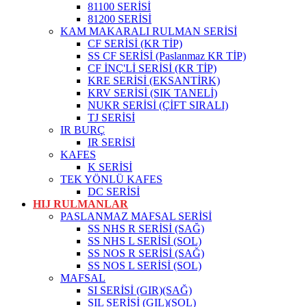
81100 SERİSİ
81200 SERİSİ
KAM MAKARALI RULMAN SERİSİ
CF SERİSİ (KR TİP)
SS CF SERİSİ (Paslanmaz KR TİP)
CF İNÇ'Lİ SERİSİ (KR TİP)
KRE SERİSİ (EKSANTİRK)
KRV SERİSİ (SIK TANELİ)
NUKR SERİSİ (ÇİFT SIRALI)
TJ SERİSİ
IR BURÇ
IR SERİSİ
KAFES
K SERİSİ
TEK YÖNLÜ KAFES
DC SERİSİ
HIJ RULMANLAR
PASLANMAZ MAFSAL SERİSİ
SS NHS R SERİSİ (SAĞ)
SS NHS L SERİSİ (SOL)
SS NOS R SERİSİ (SAĞ)
SS NOS L SERİSİ (SOL)
MAFSAL
SI SERİSİ (GIR)(SAĞ)
SIL SERİSİ (GIL)(SOL)