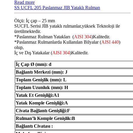
Read more
SS UCFL 205 Paslanmaz JIB Yataklı Rulman
Ölçü: İç çap – 25 mm
SUCFL Serisi JİB ​​yataklı rulmanlar,yüksek Teknoloji ile
üretilmektedir.
*Paslanmaz Rulman Yatakları (
AISI 304
)Kalitedir.
*Paslanmaz Rulmanlarda Kullanılan Bilyalar (
AISI 440
)
olup,
İç ve Dış Yatakalar (
AISI 304
)Kalitedir.
İç Çap Ø (mm): d
Bağlantı Merkezi (mm): J
Toplam Genişlik (mm): L
Toplam Uzunluk (mm): H
Yatak Et Genişliği:A1
Yatak Komple Genişliği:A
Civata Bağlantı Genişliği:F
Rulman’lı Komple Genişlik:B
Bağlantı Civatası :