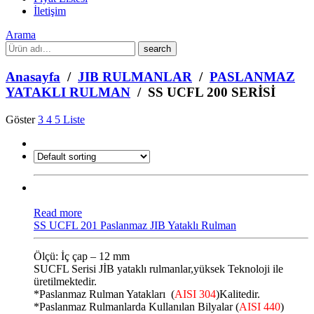
İletişim
Arama
What
are
you
Anasayfa
/
JIB RULMANLAR
/
PASLANMAZ
looking
YATAKLI RULMAN
/ SS UCFL 200 SERİSİ
for?
Göster
3
4
5
Liste
Read more
SS UCFL 201 Paslanmaz JIB Yataklı Rulman
Ölçü: İç çap – 12 mm
SUCFL Serisi JİB ​​yataklı rulmanlar,yüksek Teknoloji ile
üretilmektedir.
*Paslanmaz Rulman Yatakları (
AISI 304
)Kalitedir.
*Paslanmaz Rulmanlarda Kullanılan Bilyalar (
AISI 440
)