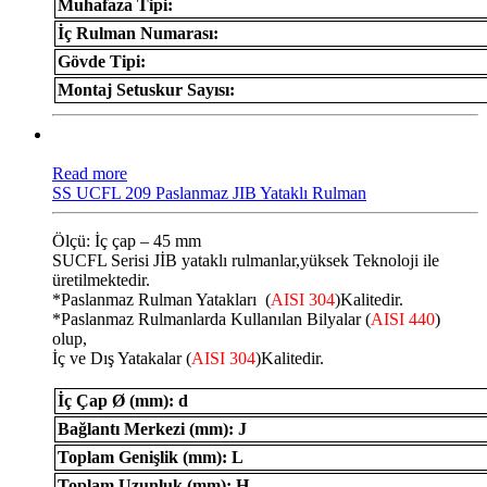
Muhafaza Tipi:
İç Rulman Numarası:
Gövde Tipi:
Montaj Setuskur Sayısı:
Read more
SS UCFL 209 Paslanmaz JIB Yataklı Rulman
Ölçü: İç çap – 45 mm
SUCFL Serisi JİB ​​yataklı rulmanlar,yüksek Teknoloji ile
üretilmektedir.
*Paslanmaz Rulman Yatakları (
AISI 304
)Kalitedir.
*Paslanmaz Rulmanlarda Kullanılan Bilyalar (
AISI 440
)
olup,
İç ve Dış Yatakalar (
AISI 304
)Kalitedir.
İç Çap Ø (mm): d
Bağlantı Merkezi (mm): J
Toplam Genişlik (mm): L
Toplam Uzunluk (mm): H