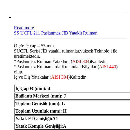
Read more
SS UCFL 211 Paslanmaz JIB Yataklı Rulman
Ölçü: İç çap – 55 mm
SUCFL Serisi JİB ​​yataklı rulmanlar,yüksek Teknoloji ile
üretilmektedir.
*Paslanmaz Rulman Yatakları (
AISI 304
)Kalitedir.
*Paslanmaz Rulmanlarda Kullanılan Bilyalar (
AISI 440
)
olup,
İç ve Dış Yatakalar (
AISI 304
)Kalitedir.
İç Çap Ø (mm): d
Bağlantı Merkezi (mm): J
Toplam Genişlik (mm): L
Toplam Uzunluk (mm): H
Yatak Et Genişliği:A1
Yatak Komple Genişliği:A