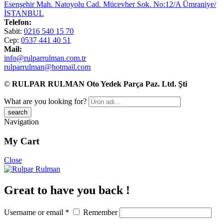
Esenşehir Mah. Natoyolu Cad. Mücevher Sok. No:12/A Ümraniye/
İSTANBUL
Telefon:
Sabit:
0216 540 15 70
Cep:
0537 441 40 51
Mail:
info@rulparrulman.com.tr
rulparrulman@hotmail.com
©
RULPAR RULMAN Oto Yedek Parça Paz. Ltd. Şti
What are you looking for?
Navigation
My Cart
Close
Great to have you back !
Username or email
*
Remember