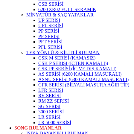
CSB SERİSİ
6200 ZR02 FULL SERAMİK
MİNYATÜR & SAÇ YATAKLAR
UP SERİSİ
UFL SERİSİ
PP SERİSİ
PF SERİSİ
PFT SERİSİ
PFL SERİSİ
TEK YÖNLÜ & KİLİTLİ RULMAN
CSK M SERİSİ (KAMASIZ)
CSK P SERİSİ (İÇTEN KAMALI))
CSK PP SERİSİ (İÇ VE DIŞ KAMALI)
AS SERİSİ (6200 KAMALI MASURALI)
ASNU SERİSİ (6300 KAMALI MASURALI)
GFR SERİSİ (BİLYALI MASURA AĞIR TİP)
LFR SERİSİ
RV SERİSİ
RM ZZ SERİSİ
SG SERİSİ
3000 SERİSİ
LR SERİSİ
LR 5000 SERİSİ
SONG RULMANLAR
ISIYA DAYANIKLI RULMAN