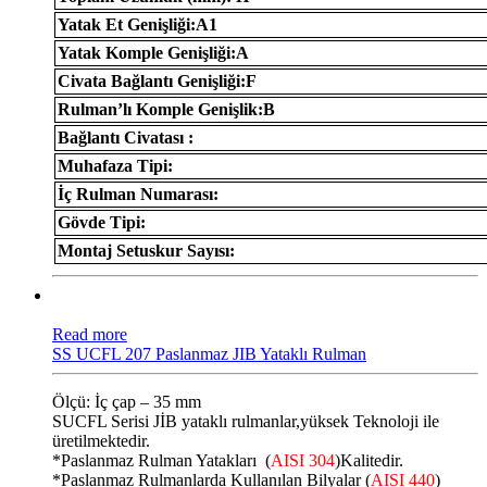
Yatak Et Genişliği:A1
Yatak Komple Genişliği:A
Civata Bağlantı Genişliği:F
Rulman’lı Komple Genişlik:B
Bağlantı Civatası :
Muhafaza Tipi:
İç Rulman Numarası:
Gövde Tipi:
Montaj Setuskur Sayısı:
Read more
SS UCFL 207 Paslanmaz JIB Yataklı Rulman
Ölçü: İç çap – 35 mm
SUCFL Serisi JİB ​​yataklı rulmanlar,yüksek Teknoloji ile
üretilmektedir.
*Paslanmaz Rulman Yatakları (
AISI 304
)Kalitedir.
*Paslanmaz Rulmanlarda Kullanılan Bilyalar (
AISI 440
)