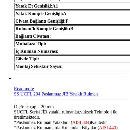
Yatak Et Genişliği:A1
Yatak Komple Genişliği:A
Civata Bağlantı Genişliği:F
Rulman’lı Komple Genişlik:B
Bağlantı Civatası :
Muhafaza Tipi:
İç Rulman Numarası:
Gövde Tipi:
Montaj Setuskur Sayısı:
Read more
SS UCFL 204 Paslanmaz JIB Yataklı Rulman
Ölçü: İç çap – 20 mm
SUCFL Serisi JİB ​​yataklı rulmanlar,yüksek Teknoloji ile
üretilmektedir.
*Paslanmaz Rulman Yatakları (
AISI 304
)Kalitedir.
*Paslanmaz Rulmanlarda Kullanılan Bilyalar (
AISI 440
)