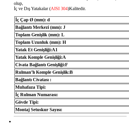
olup,
İç ve Dış Yatakalar (
AISI 304
)Kalitedir.
İç Çap Ø (mm): d
Bağlantı Merkezi (mm): J
Toplam Genişlik (mm): L
Toplam Uzunluk (mm): H
Yatak Et Genişliği:A1
Yatak Komple Genişliği:A
Civata Bağlantı Genişliği:F
Rulman’lı Komple Genişlik:B
Bağlantı Civatası :
Muhafaza Tipi:
İç Rulman Numarası:
Gövde Tipi:
Montaj Setuskur Sayısı: