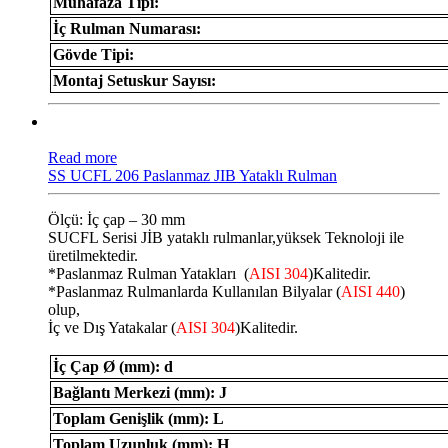
Muhafaza Tipi:
İç Rulman Numarası:
Gövde Tipi:
Montaj Setuskur Sayısı:
Read more
SS UCFL 206 Paslanmaz JIB Yataklı Rulman
Ölçü: İç çap – 30 mm
SUCFL Serisi JİB ​​yataklı rulmanlar,yüksek Teknoloji ile
üretilmektedir.
*Paslanmaz Rulman Yatakları (
AISI 304
)Kalitedir.
*Paslanmaz Rulmanlarda Kullanılan Bilyalar (
AISI 440
)
olup,
İç ve Dış Yatakalar (
AISI 304
)Kalitedir.
İç Çap Ø (mm): d
Bağlantı Merkezi (mm): J
Toplam Genişlik (mm): L
Toplam Uzunluk (mm): H