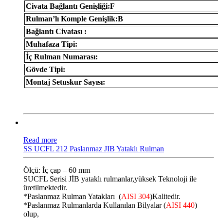
Civata Bağlantı Genişliği:F
Rulman’lı Komple Genişlik:B
Bağlantı Civatası :
Muhafaza Tipi:
İç Rulman Numarası:
Gövde Tipi:
Montaj Setuskur Sayısı:
Read more
SS UCFL 212 Paslanmaz JIB Yataklı Rulman
Ölçü: İç çap – 60 mm
SUCFL Serisi JİB ​​yataklı rulmanlar,yüksek Teknoloji ile
üretilmektedir.
*Paslanmaz Rulman Yatakları (
AISI 304
)Kalitedir.
*Paslanmaz Rulmanlarda Kullanılan Bilyalar (
AISI 440
)
olup,