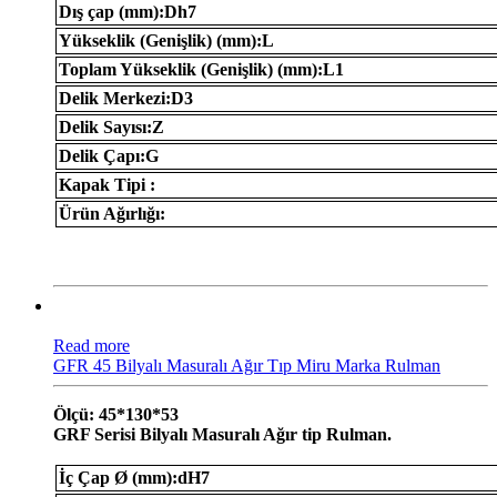
Dış çap (mm):Dh7
Yükseklik (Genişlik) (mm):L
Toplam Yükseklik (Genişlik) (mm):L1
Delik Merkezi:D3
Delik Sayısı:Z
Delik Çapı:G
Kapak Tipi :
Ürün Ağırlığı:
Read more
GFR 45 Bilyalı Masuralı Ağır Tıp Miru Marka Rulman
Ölçü: 45*130*53
GRF Serisi Bilyalı Masuralı Ağır tip Rulman.
İç Çap Ø (mm):dH7