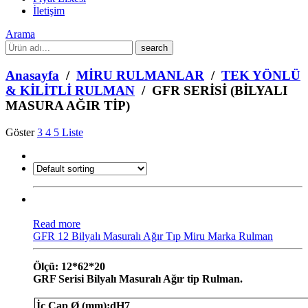
İletişim
Arama
What
are
you
Anasayfa
/
MİRU RULMANLAR
/
TEK YÖNLÜ
looking
& KİLİTLİ RULMAN
/ GFR SERİSİ (BİLYALI
for?
MASURA AĞIR TİP)
Göster
3
4
5
Liste
Read more
GFR 12 Bilyalı Masuralı Ağır Tıp Miru Marka Rulman
Ölçü: 12*62*20
GRF Serisi Bilyalı Masuralı Ağır tip Rulman.
İç Çap Ø (mm):dH7