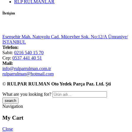
RLP RULMANLAR
İletişim
Esenşehir Mah. Natoyolu Cad. Mücevher Sok. No:12/A Ümraniye/
İSTANBUL
Telefon:
Sabit:
0216 540 15 70
Cep:
0537 441 40 51
Mail:
info@rulparrulman.com.tr
rulparrulman@hotmail.com
©
RULPAR RULMAN Oto Yedek Parça Paz. Ltd. Şti
What are you looking for?
Navigation
My Cart
Close