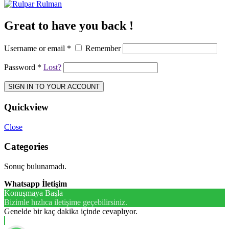
Great to have you back !
Username or email
*
Remember
Password
*
Lost?
SIGN IN TO YOUR ACCOUNT
Quickview
Close
Categories
Sonuç bulunamadı.
Whatsapp İletişim
Konuşmaya Başla
Bizimle hızlıca iletişime geçebilirsiniz.
Genelde bir kaç dakika içinde cevaplıyor.