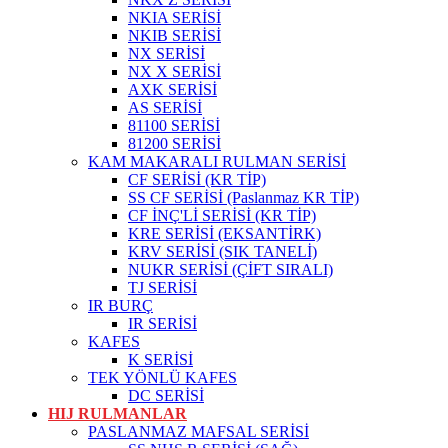
NKIA SERİSİ
NKIB SERİSİ
NX SERİSİ
NX X SERİSİ
AXK SERİSİ
AS SERİSİ
81100 SERİSİ
81200 SERİSİ
KAM MAKARALI RULMAN SERİSİ
CF SERİSİ (KR TİP)
SS CF SERİSİ (Paslanmaz KR TİP)
CF İNÇ'Lİ SERİSİ (KR TİP)
KRE SERİSİ (EKSANTİRK)
KRV SERİSİ (SIK TANELİ)
NUKR SERİSİ (ÇİFT SIRALI)
TJ SERİSİ
IR BURÇ
IR SERİSİ
KAFES
K SERİSİ
TEK YÖNLÜ KAFES
DC SERİSİ
HIJ RULMANLAR
PASLANMAZ MAFSAL SERİSİ