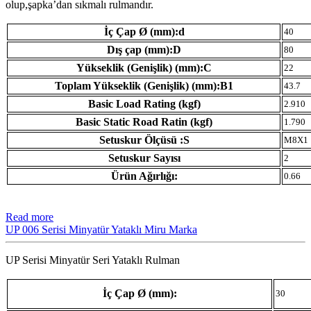
olup,şapka’dan sıkmalı rulmandır.
İç Çap Ø (mm):d
40
Dış çap (mm):D
80
Yükseklik (Genişlik) (mm):C
22
Toplam Yükseklik (Genişlik) (mm):B1
43.7
Basic Load Rating (kgf)
2.910
Basic Static Road Ratin (kgf)
1.790
Setuskur Ölçüsü :S
M8X1
Setuskur Sayısı
2
Ürün Ağırlığı:
0.66
Read more
UP 006 Serisi Minyatür Yataklı Miru Marka
UP Serisi Minyatür Seri Yataklı Rulman
İç Çap Ø (mm):
30