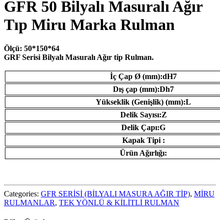
GFR 50 Bilyalı Masuralı Ağır
Tıp Miru Marka Rulman
Ölçü: 50*150*64
GRF Serisi Bilyalı Masuralı Ağır tip Rulman.
İç Çap Ø (mm):dH7
Dış çap (mm):Dh7
Yükseklik (Genişlik) (mm):L
Delik Sayısı:Z
Delik Çapı:G
Kapak Tipi :
Ürün Ağırlığı:
Categories:
GFR SERİSİ (BİLYALI MASURA AĞIR TİP)
,
MİRU
RULMANLAR
,
TEK YÖNLÜ & KİLİTLİ RULMAN