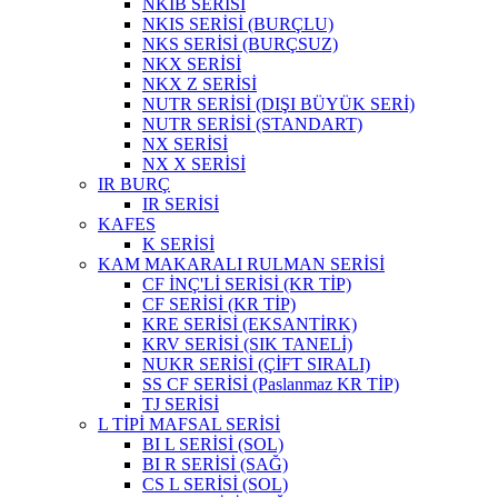
NKIB SERİSİ
NKIS SERİSİ (BURÇLU)
NKS SERİSİ (BURÇSUZ)
NKX SERİSİ
NKX Z SERİSİ
NUTR SERİSİ (DIŞI BÜYÜK SERİ)
NUTR SERİSİ (STANDART)
NX SERİSİ
NX X SERİSİ
IR BURÇ
IR SERİSİ
KAFES
K SERİSİ
KAM MAKARALI RULMAN SERİSİ
CF İNÇ'Lİ SERİSİ (KR TİP)
CF SERİSİ (KR TİP)
KRE SERİSİ (EKSANTİRK)
KRV SERİSİ (SIK TANELİ)
NUKR SERİSİ (ÇİFT SIRALI)
SS CF SERİSİ (Paslanmaz KR TİP)
TJ SERİSİ
L TİPİ MAFSAL SERİSİ
BI L SERİSİ (SOL)
BI R SERİSİ (SAĞ)
CS L SERİSİ (SOL)