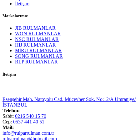
İletişim
Markalarımız
JIB RULMANLAR
WON RULMANLAR
NSC RULMANLAR
HIJ RULMANLAR
MİRU RULMANLAR
SONG RULMANLAR
RLP RULMANLAR
İletişim
Esenşehir Mah. Natoyolu Cad. Mücevher Sok. No:12/A Ümraniye/
İSTANBUL
Telefon:
Sabit:
0216 540 15 70
Cep:
0537 441 40 51
Mail:
info@rulparrulman.com.tr
rulparrulman@hotmail.com