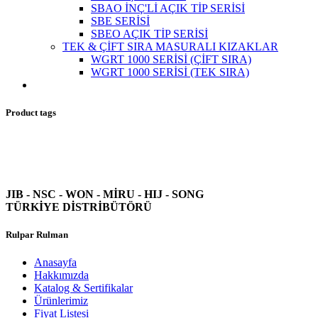
SBAO İNÇ'Lİ AÇIK TİP SERİSİ
SBE SERİSİ
SBEO AÇIK TİP SERİSİ
TEK & ÇİFT SIRA MASURALI KIZAKLAR
WGRT 1000 SERİSİ (ÇİFT SIRA)
WGRT 1000 SERİSİ (TEK SIRA)
Product tags
JIB - NSC - WON -
MİRU - HIJ - SONG
TÜRKİYE DİSTRİBÜTÖRÜ
Rulpar Rulman
Anasayfa
Hakkımızda
Katalog & Sertifikalar
Ürünlerimiz
Fiyat Listesi