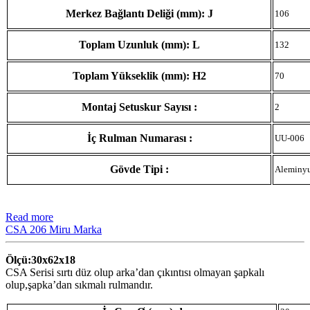
Merkez Bağlantı Deliği (mm): J
106
Toplam Uzunluk (mm): L
132
Toplam Yükseklik (mm): H2
70
Montaj Setuskur Sayısı :
2
İç Rulman Numarası :
UU-006
Gövde Tipi :
Aleminy
Read more
CSA 206 Miru Marka
Ölçü:30x62x18
CSA Serisi sırtı düz olup arka’dan çıkıntısı olmayan şapkalı
olup,şapka’dan sıkmalı rulmandır.