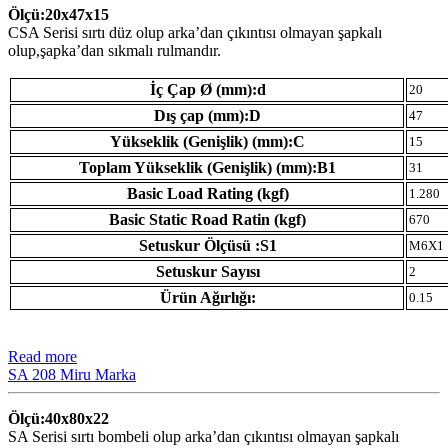
Ölçü:20x47x15
CSA Serisi sırtı düz olup arka’dan çıkıntısı olmayan şapkalı
olup,şapka’dan sıkmalı rulmandır.
İç Çap Ø (mm):d
20
Dış çap (mm):D
47
Yükseklik (Genişlik) (mm):C
15
Toplam Yükseklik (Genişlik) (mm):B1
31
Basic Load Rating (kgf)
1.280
Basic Static Road Ratin (kgf)
670
Setuskur Ölçüsü :S1
M6X1
Setuskur Sayısı
2
Ürün Ağırlığı:
0.15
Read more
SA 208 Miru Marka
Ölçü:40x80x22
SA Serisi sırtı bombeli olup arka’dan çıkıntısı olmayan şapkalı