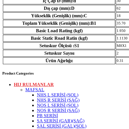
İç Çap Ø (mm):d
30
Dış çap (mm):D
62
Yükseklik (Genişlik) (mm):C
18
Toplam Yükseklik (Genişlik) (mm):B1
35.70
Basic Load Rating (kgf)
1.950
Basic Static Road Ratin (kgf)
1.1130
Setuskur Ölçüsü :S1
M8X1
Setuskur Sayısı
2
Ürün Ağırlığı:
0.31
Product Categories
HIJ RULMANLAR
MAFSAL
NHS L SERİSİ (SOL)
NHS R SERİSİ (SAĞ)
NOS L SERİSİ (SOL)
NOS R SERİSİ (SAĞ)
PB SERİSİ
SA SERİSİ (GAR)(SAĞ)
SAL SERİSİ (GAL)(SOL)