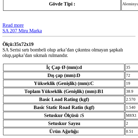
Gövde Tipi :
Aleminy
Read more
SA 207 Miru Marka
Ölçü:35x72x19
SA Serisi sırtı bombeli olup arka’dan çıkıntısı olmayan şapkalı
olup,şapka’dan sıkmalı rulmandır.
İç Çap Ø (mm):d
35
Dış çap (mm):D
72
Yükseklik (Genişlik) (mm):C
19
Toplam Yükseklik (Genişlik) (mm):B1
38.9
Basic Load Rating (kgf)
2.570
Basic Static Road Ratin (kgf)
1.540
Setuskur Ölçüsü :S
M8X1
Setuskur Sayısı
2
Ürün Ağırlığı:
0.51