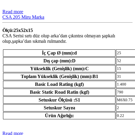
Read more
CSA 205 Miru Marka
Ölçü:25x52x15
CSA Serisi sırtı düz olup arka’dan çıkıntısı olmayan şapkalı
olup,şapka’dan sıkmalı rulmandır.
İç Çap Ø (mm):d
25
Dış çap (mm):D
52
Yükseklik (Genişlik) (mm):C
15
Toplam Yükseklik (Genişlik) (mm):B1
31
Basic Load Rating (kgf)
1.400
Basic Static Road Ratin (kgf)
790
Setuskur Ölçüsü :S1
M6X0.75
Setuskur Sayısı
2
Ürün Ağırlığı:
0.22
Read more