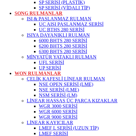
SP SERİSİ (PLASTİK)
SP SERİSİ (VİDALI TİP)
SONG RULMANLAR
ISI & PASLANMAZ RULMAN
UC AISI PASLANMAZ SERİSİ
UC BTHS 280 SERİSİ
ISIYA DAYANIKLI RULMAN
6000 BHTS 280 SERİSİ
6200 BHTS 280 SERİSİ
6300 BHTS 280 SERİSİ
MİNYATÜR YATAKLI RULMAN
UFL SERİSİ
UP SERİSİ
WON RULMANLAR
ÇELİK KAFESLİ LİNEAR RULMAN
NSE OPEN SERİSİ (LME)
NSE SERİSİ (LME)
NSM SERİSİ (LM)
LİNEAR HASSAS ÜÇ PARÇA KIZAKLAR
WGR 3000 SERİSİ
WGR 6000 SERİSİ
WGR 9000 SERİSİ
LİNEAR KAYICILAR
LMEF L SERİSİ (UZUN TİP)
LMEF SERİSİ