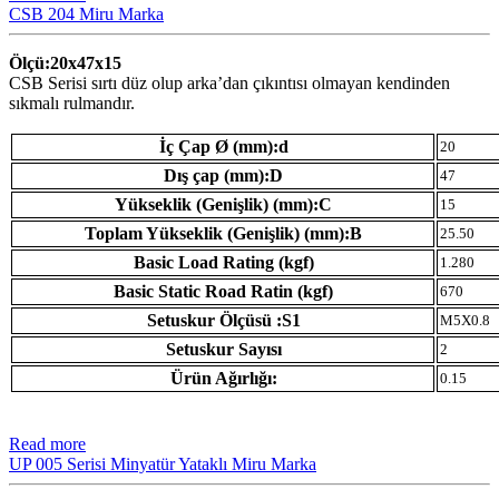
CSB 204 Miru Marka
Ölçü:20x47x15
CSB Serisi sırtı düz olup arka’dan çıkıntısı olmayan kendinden
sıkmalı rulmandır.
İç Çap Ø (mm):d
20
Dış çap (mm):D
47
Yükseklik (Genişlik) (mm):C
15
Toplam Yükseklik (Genişlik) (mm):B
25.50
Basic Load Rating (kgf)
1.280
Basic Static Road Ratin (kgf)
670
Setuskur Ölçüsü :S1
M5X0.8
Setuskur Sayısı
2
Ürün Ağırlığı:
0.15
Read more
UP 005 Serisi Minyatür Yataklı Miru Marka