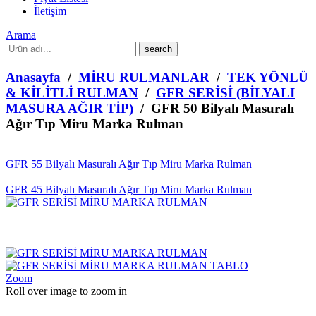
İletişim
Arama
What
are
you
Anasayfa
/
MİRU RULMANLAR
/
TEK YÖNLÜ
looking
& KİLİTLİ RULMAN
/
GFR SERİSİ (BİLYALI
for?
MASURA AĞIR TİP)
/ GFR 50 Bilyalı Masuralı
Ağır Tıp Miru Marka Rulman
GFR 55 Bilyalı Masuralı Ağır Tıp Miru Marka Rulman
GFR 45 Bilyalı Masuralı Ağır Tıp Miru Marka Rulman
Zoom
Roll over image to zoom in