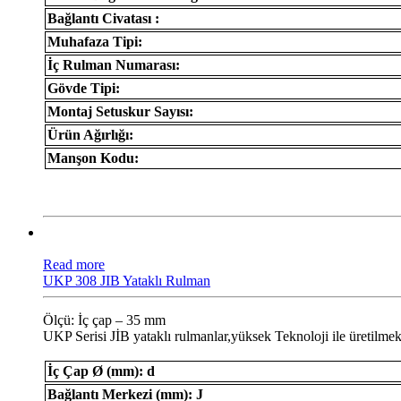
Bağlantı Civatası :
Muhafaza Tipi:
İç Rulman Numarası:
Gövde Tipi:
Montaj Setuskur Sayısı:
Ürün Ağırlığı:
Manşon Kodu:
Read more
UKP 308 JIB Yataklı Rulman
Ölçü: İç çap – 35 mm
UKP Serisi JİB ​​yataklı rulmanlar,yüksek Teknoloji ile üretilmek
İç Çap Ø (mm): d
Bağlantı Merkezi (mm): J