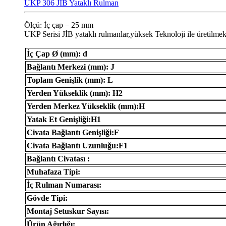
UKP 306 JIB Yataklı Rulman
Ölçü: İç çap – 25 mm
UKP Serisi JİB ​​yataklı rulmanlar,yüksek Teknoloji ile üretilmek
İç Çap Ø (mm): d
Bağlantı Merkezi (mm): J
Toplam Genişlik (mm): L
Yerden Yükseklik (mm): H2
Yerden Merkez Yükseklik (mm):H
Yatak Et Genişliği:H1
Civata Bağlantı Genişliği:F
Civata Bağlantı Uzunluğu:F1
Bağlantı Civatası :
Muhafaza Tipi:
İç Rulman Numarası:
Gövde Tipi:
Montaj Setuskur Sayısı:
Ürün Ağırlığı: