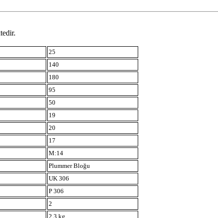
tedir.
25
140
180
95
50
19
20
17
M:14
Plummer Bloğu
UK 306
P 306
2
2.3 kg