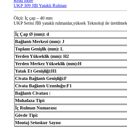
Read more
UKP 309 JIB Yataklı Rulman
Ölçü: İç çap – 40 mm
UKP Serisi JİB ​​yataklı rulmanlar,yüksek Teknoloji ile üretilmek
İç Çap Ø (mm): d
Bağlantı Merkezi (mm): J
Toplam Genişlik (mm): L
Yerden Yükseklik (mm): H2
Yerden Merkez Yükseklik (mm):H
Yatak Et Genişliği:H1
Civata Bağlantı Genişliği:F
Civata Bağlantı Uzunluğu:F1
Bağlantı Civatası :
Muhafaza Tipi:
İç Rulman Numarası:
Gövde Tipi:
Montaj Setuskur Sayısı: