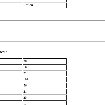
H 2306
tedir.
30
160
210
107
56
21
25
17