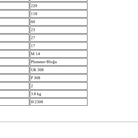
220
118
60
23
27
17
M:14
Plummer Bloğu
UK 308
P 308
2
3.8 kg
H 2308