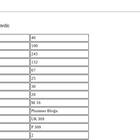
tedir.
40
190
245
132
67
25
30
20
M:16
Plummer Bloğu
UK 309
P 309
2