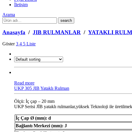
İletişim
Arama
What
are
you
Anasayfa
/
JIB RULMANLAR
/
YATAKLI RUL
looking
for?
Göster
3
4
5
Liste
Read more
UKP 305 JIB Yataklı Rulman
Ölçü: İç çap – 20 mm
UKP Serisi JİB ​​yataklı rulmanlar,yüksek Teknoloji ile üretilmek
İç Çap Ø (mm): d
Bağlantı Merkezi (mm): J