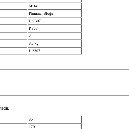
M:14
Plummer Bloğu
UK 307
P 307
2
3.0 kg
H 2307
tedir.
35
170