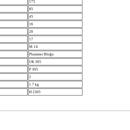
175
85
45
16
20
17
M:14
Plummer Bloğu
UK 305
P 305
2
1.7 kg
H 2305