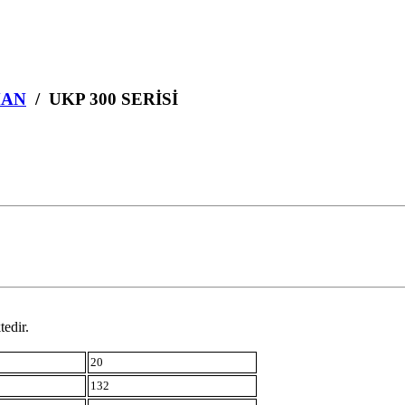
MAN
/ UKP 300 SERİSİ
tedir.
20
132