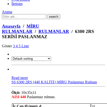
İletişim
Arama
What
are
you
Anasayfa
/
MİRU
looking
RULMANLAR
/
RULMANLAR
/ 6300 2RS
for?
SERİSİ PASLANMAZ
Göster
3
4
5
Liste
Read more
SS 6300 2RS (440 KALİTE) MİRU Paslanmaz Rulman
Ölçü:
10x35x11
AISI 440
Paslanmaz rulman.
İç Çap Ø (mm): d
10