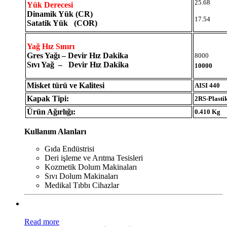
25.68
Yük Derecesi
Dinamik Yük (CR)
17.54
Satatik Yük (COR)
Yağ Hız Sınırı
Gres Yağı – Devir Hız Dakika
8000
Sıvı Yağ – Devir Hız Dakika
10000
Misket türü ve Kalitesi
AISI 440
Kapak Tipi:
2RS-Plasti
Ürün Ağırlığı:
0.410 Kg
Kullanım Alanları
Gıda Endüstrisi
Deri işleme ve Arıtma Tesisleri
Kozmetik Dolum Makinaları
Sıvı Dolum Makinaları
Medikal Tıbbı Cihazlar
Read more