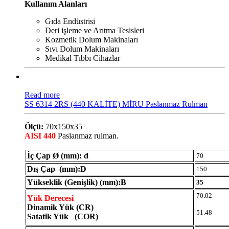
Kullanım Alanları
Gıda Endüstrisi
Deri işleme ve Arıtma Tesisleri
Kozmetik Dolum Makinaları
Sıvı Dolum Makinaları
Medikal Tıbbı Cihazlar
Read more
SS 6314 2RS (440 KALİTE) MİRU Paslanmaz Rulman
Ölçü:
70x150x35
AISI 440
Paslanmaz rulman.
İç Çap Ø (mm): d
70
Dış Çap (mm):D
150
Yükseklik (Genişlik) (mm):B
35
70.02
Yük Derecesi
Dinamik Yük (CR)
51.48
Satatik Yük (COR)