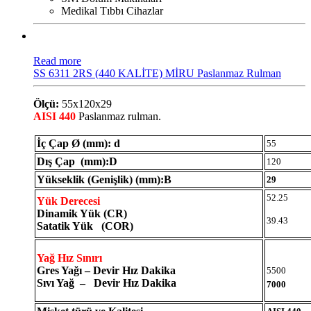
Medikal Tıbbı Cihazlar
Read more
SS 6311 2RS (440 KALİTE) MİRU Paslanmaz Rulman
Ölçü:
55x120x29
AISI 440
Paslanmaz rulman.
İç Çap Ø (mm): d
55
Dış Çap (mm):D
120
Yükseklik (Genişlik) (mm):B
29
52.25
Yük Derecesi
Dinamik Yük (CR)
39.43
Satatik Yük (COR)
Yağ Hız Sınırı
Gres Yağı – Devir Hız Dakika
5500
Sıvı Yağ – Devir Hız Dakika
7000