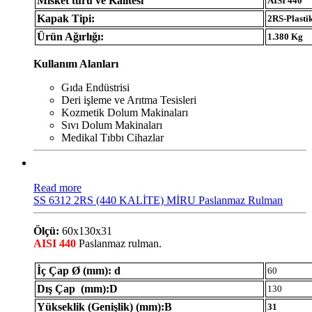
Misket türü ve Kalitesi
AISI 440
Kapak Tipi:
2RS-Plasti
Ürün Ağırlığı:
1.380 Kg
Kullanım Alanları
Gıda Endüstrisi
Deri işleme ve Arıtma Tesisleri
Kozmetik Dolum Makinaları
Sıvı Dolum Makinaları
Medikal Tıbbı Cihazlar
Read more
SS 6312 2RS (440 KALİTE) MİRU Paslanmaz Rulman
Ölçü:
60x130x31
AISI 440
Paslanmaz rulman.
İç Çap Ø (mm): d
60
Dış Çap (mm):D
130
Yükseklik (Genişlik) (mm):B
31