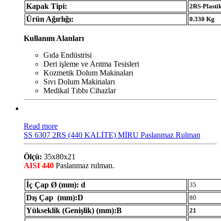
Kapak Tipi:
2RS-Plasti
Ürün Ağırlığı:
0.330 Kg
Kullanım Alanları
Gıda Endüstrisi
Deri işleme ve Arıtma Tesisleri
Kozmetik Dolum Makinaları
Sıvı Dolum Makinaları
Medikal Tıbbı Cihazlar
Read more
SS 6307 2RS (440 KALİTE) MİRU Paslanmaz Rulman
Ölçü:
35x80x21
AISI 440
Paslanmaz rulman.
İç Çap Ø (mm): d
35
Dış Çap (mm):D
80
Yükseklik (Genişlik) (mm):B
21