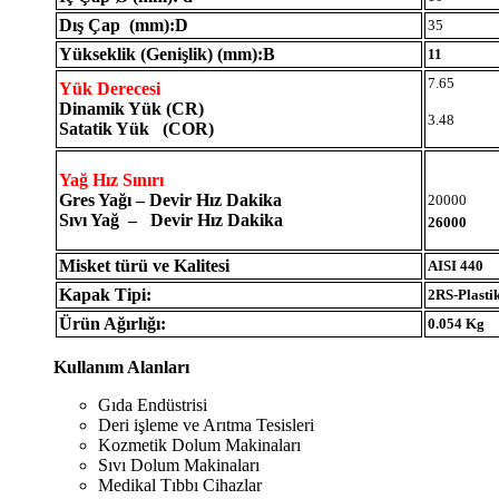
Dış Çap (mm):D
35
Yükseklik (Genişlik) (mm):B
11
7.65
Yük Derecesi
Dinamik Yük (CR)
3.48
Satatik Yük (COR)
Yağ Hız Sınırı
Gres Yağı – Devir Hız Dakika
20000
Sıvı Yağ – Devir Hız Dakika
26000
Misket türü ve Kalitesi
AISI 440
Kapak Tipi:
2RS-Plasti
Ürün Ağırlığı:
0.054 Kg
Kullanım Alanları
Gıda Endüstrisi
Deri işleme ve Arıtma Tesisleri
Kozmetik Dolum Makinaları
Sıvı Dolum Makinaları
Medikal Tıbbı Cihazlar