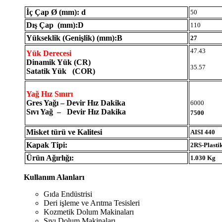
İç Çap Ø (mm): d
50
Dış Çap (mm):D
110
Yükseklik (Genişlik) (mm):B
27
47.43
Yük Derecesi
Dinamik Yük (CR)
35.57
Satatik Yük (COR)
Yağ Hız Sınırı
Gres Yağı – Devir Hız Dakika
6000
Sıvı Yağ – Devir Hız Dakika
7500
Misket türü ve Kalitesi
AISI 440
Kapak Tipi:
2RS-Plasti
Ürün Ağırlığı:
1.030 Kg
Kullanım Alanları
Gıda Endüstrisi
Deri işleme ve Arıtma Tesisleri
Kozmetik Dolum Makinaları
Sıvı Dolum Makinaları