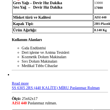
Gres Yağı – Devir Hız Dakika
13000
Sıvı Yağ – Devir Hız Dakika
17000
Misket türü ve Kalitesi
AISI 440
Kapak Tipi:
2RS-Plasti
Ürün Ağırlığı:
0.140 Kg
Kullanım Alanları
Gıda Endüstrisi
Deri işleme ve Arıtma Tesisleri
Kozmetik Dolum Makinaları
Sıvı Dolum Makinaları
Medikal Tıbbı Cihazlar
Read more
SS 6305 2RS (440 KALİTE) MİRU Paslanmaz Rulman
Ölçü:
25x62x17
AISI 440
Paslanmaz rulman.