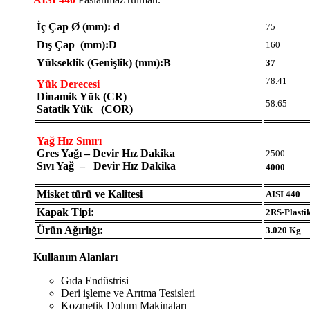
İç Çap Ø (mm): d
75
Dış Çap (mm):D
160
Yükseklik (Genişlik) (mm):B
37
78.41
Yük Derecesi
Dinamik Yük (CR)
58.65
Satatik Yük (COR)
Yağ Hız Sınırı
Gres Yağı – Devir Hız Dakika
2500
Sıvı Yağ – Devir Hız Dakika
4000
Misket türü ve Kalitesi
AISI 440
Kapak Tipi:
2RS-Plasti
Ürün Ağırlığı:
3.020 Kg
Kullanım Alanları
Gıda Endüstrisi
Deri işleme ve Arıtma Tesisleri
Kozmetik Dolum Makinaları