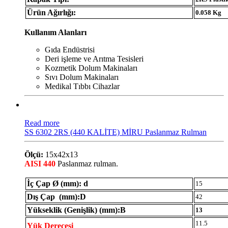
Ürün Ağırlığı:
0.058 Kg
Kullanım Alanları
Gıda Endüstrisi
Deri işleme ve Arıtma Tesisleri
Kozmetik Dolum Makinaları
Sıvı Dolum Makinaları
Medikal Tıbbı Cihazlar
Read more
SS 6302 2RS (440 KALİTE) MİRU Paslanmaz Rulman
Ölçü:
15x42x13
AISI 440
Paslanmaz rulman.
İç Çap Ø (mm): d
15
Dış Çap (mm):D
42
Yükseklik (Genişlik) (mm):B
13
11.5
Yük Derecesi