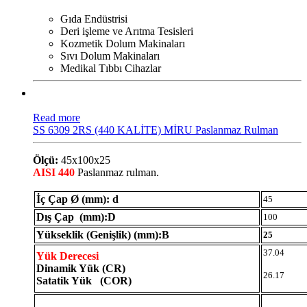
Gıda Endüstrisi
Deri işleme ve Arıtma Tesisleri
Kozmetik Dolum Makinaları
Sıvı Dolum Makinaları
Medikal Tıbbı Cihazlar
Read more
SS 6309 2RS (440 KALİTE) MİRU Paslanmaz Rulman
Ölçü:
45x100x25
AISI 440
Paslanmaz rulman.
İç Çap Ø (mm): d
45
Dış Çap (mm):D
100
Yükseklik (Genişlik) (mm):B
25
37.04
Yük Derecesi
Dinamik Yük (CR)
26.17
Satatik Yük (COR)