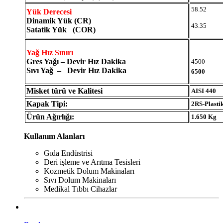
58.52
Yük Derecesi
Dinamik Yük (CR)
43.35
Satatik Yük (COR)
Yağ Hız Sınırı
Gres Yağı – Devir Hız Dakika
4500
Sıvı Yağ – Devir Hız Dakika
6500
Misket türü ve Kalitesi
AISI 440
Kapak Tipi:
2RS-Plasti
Ürün Ağırlığı:
1.650 Kg
Kullanım Alanları
Gıda Endüstrisi
Deri işleme ve Arıtma Tesisleri
Kozmetik Dolum Makinaları
Sıvı Dolum Makinaları
Medikal Tıbbı Cihazlar