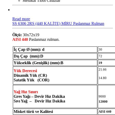
Medikal Tıbbı Cihazlar
Read more
SS 6306 2RS (440 KALİTE) MİRU Paslanmaz Rulman
Ölçü:
30x72x19
AISI 440
Paslanmaz rulman.
İç Çap Ø (mm): d
30
Dış Çap (mm):D
72
Yükseklik (Genişlik) (mm):B
19
21.66
Yük Derecesi
Dinamik Yük (CR)
14.80
Satatik Yük (COR)
Yağ Hız Sınırı
Gres Yağı – Devir Hız Dakika
9000
Sıvı Yağ – Devir Hız Dakika
12000
Misket türü ve Kalitesi
AISI 440