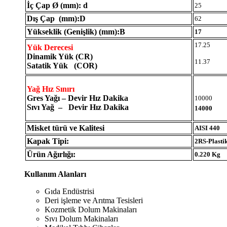
İç Çap Ø (mm): d
25
Dış Çap (mm):D
62
Yükseklik (Genişlik) (mm):B
17
17.25
Yük Derecesi
Dinamik Yük (CR)
11.37
Satatik Yük (COR)
Yağ Hız Sınırı
Gres Yağı – Devir Hız Dakika
10000
Sıvı Yağ – Devir Hız Dakika
14000
Misket türü ve Kalitesi
AISI 440
Kapak Tipi:
2RS-Plasti
Ürün Ağırlığı:
0.220 Kg
Kullanım Alanları
Gıda Endüstrisi
Deri işleme ve Arıtma Tesisleri
Kozmetik Dolum Makinaları
Sıvı Dolum Makinaları