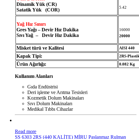
Dinamik Yük (CR)
5.42
Satatik Yük (COR)
Yağ Hız Sınırı
Gres Yağı – Devir Hız Dakika
16000
Sıvı Yağ – Devir Hız Dakika
20000
Misket türü ve Kalitesi
AISI 440
Kapak Tipi:
2RS-Plasti
Ürün Ağırlığı:
0.082 Kg
Kullanım Alanları
Gıda Endüstrisi
Deri işleme ve Arıtma Tesisleri
Kozmetik Dolum Makinaları
Sıvı Dolum Makinaları
Medikal Tıbbı Cihazlar
Read more
SS 6303 2RS (440 KALİTE) MİRU Paslanmaz Rulman