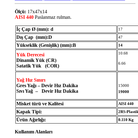
Ölçü:
17x47x14
AISI 440
Paslanmaz rulman.
İç Çap Ø (mm): d
17
Dış Çap (mm):D
47
Yükseklik (Genişlik) (mm):B
14
10.68
Yük Derecesi
Dinamik Yük (CR)
6.66
Satatik Yük (COR)
Yağ Hız Sınırı
Gres Yağı – Devir Hız Dakika
15000
Sıvı Yağ – Devir Hız Dakika
19000
Misket türü ve Kalitesi
AISI 440
Kapak Tipi:
2RS-Plasti
Ürün Ağırlığı:
0.110 Kg
Kullanım Alanları