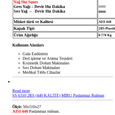
Yağ Hız Sınırı
Gres Yağı – Devir Hız Dakika
6000
Sıvı Yağ – Devir Hız Dakika
8000
Misket türü ve Kalitesi
AISI 440
Kapak Tipi:
2RS-Plasti
Ürün Ağırlığı:
0.770 Kg
Kullanım Alanları
Gıda Endüstrisi
Deri işleme ve Arıtma Tesisleri
Kozmetik Dolum Makinaları
Sıvı Dolum Makinaları
Medikal Tıbbı Cihazlar
Read more
SS 6310 2RS (440 KALİTE) MİRU Paslanmaz Rulman
Ölçü:
50x110x27
AISI 440
Paslanmaz rulman.