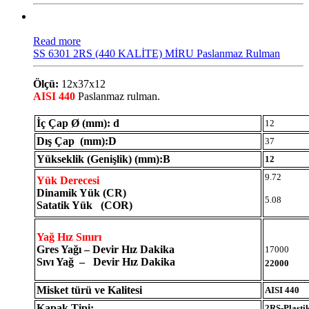
Read more
SS 6301 2RS (440 KALİTE) MİRU Paslanmaz Rulman
Ölçü:
12x37x12
AISI 440
Paslanmaz rulman.
İç Çap Ø (mm): d
12
Dış Çap (mm):D
37
Yükseklik (Genişlik) (mm):B
12
9.72
Yük Derecesi
Dinamik Yük (CR)
5.08
Satatik Yük (COR)
Yağ Hız Sınırı
Gres Yağı – Devir Hız Dakika
17000
Sıvı Yağ – Devir Hız Dakika
22000
Misket türü ve Kalitesi
AISI 440
Kapak Tipi:
2RS-Plasti