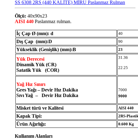
SS 6308 2RS (440 KALİTE) MİRU Paslanmaz Rulman
Ölçü:
40x90x23
AISI 440
Paslanmaz rulman.
İç Çap Ø (mm): d
40
Dış Çap (mm):D
90
Yükseklik (Genişlik) (mm):B
23
31.36
Yük Derecesi
Dinamik Yük (CR)
22.25
Satatik Yük (COR)
Yağ Hız Sınırı
Gres Yağı – Devir Hız Dakika
7000
Sıvı Yağ – Devir Hız Dakika
9000
Misket türü ve Kalitesi
AISI 440
Kapak Tipi:
2RS-Plasti
Ürün Ağırlığı:
0.600 Kg
Kullanım Alanları