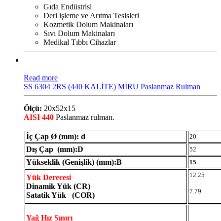
Gıda Endüstrisi
Deri işleme ve Arıtma Tesisleri
Kozmetik Dolum Makinaları
Sıvı Dolum Makinaları
Medikal Tıbbı Cihazlar
Read more
SS 6304 2RS (440 KALİTE) MİRU Paslanmaz Rulman
Ölçü:
20x52x15
AISI 440
Paslanmaz rulman.
İç Çap Ø (mm): d
20
Dış Çap (mm):D
52
Yükseklik (Genişlik) (mm):B
15
12.25
Yük Derecesi
Dinamik Yük (CR)
7.79
Satatik Yük (COR)
Yağ Hız Sınırı