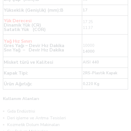
Yükseklik (Genişlik) (mm):B
17
Yük Derecesi
17.25
Dinamik Yük (CR)
11.37
Satatik Yük (COR)
Yağ Hız Sınırı
Gres Yağı – Devir Hız Dakika
10000
Sıvı Yağ – Devir Hız Dakika
14000
Misket türü ve Kalitesi
AISI 440
Kapak Tipi:
2RS-Plastik Kapak
Ürün Ağırlığı:
0.220 Kg
Kullanım Alanları
Gıda Endüstrisi
Deri işleme ve Arıtma Tesisleri
Kozmetik Dolum Makinaları