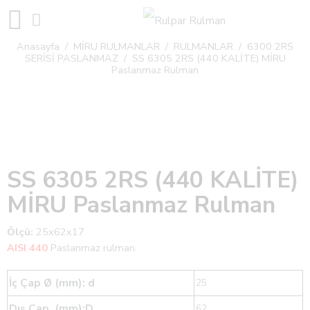
Anasayfa
/
MİRU RULMANLAR
/
RULMANLAR
/
6300 2RS
SERİSİ PASLANMAZ
/ SS 6305 2RS (440 KALİTE) MİRU
Paslanmaz Rulman
SS 6305 2RS (440 KALİTE)
MİRU Paslanmaz Rulman
Ölçü:
25x62x17
AISI 440
Paslanmaz rulman.
İç Çap Ø (mm): d
25
Dış Çap (mm):D
62