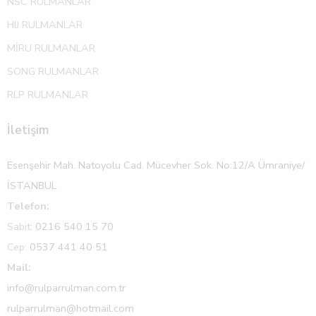
NSC RULMANLAR
HIJ RULMANLAR
MİRU RULMANLAR
SONG RULMANLAR
RLP RULMANLAR
İletişim
Esenşehir Mah. Natoyolu Cad. Mücevher Sok. No:12/A Ümraniye/
İSTANBUL
Telefon:
Sabit:
0216 540 15 70
Cep:
0537 441 40 51
Mail:
info@rulparrulman.com.tr
rulparrulman@hotmail.com