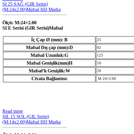
SI 25 SAĞ (GIR Serisi)
(M:24x2.00)Mafsal HIJ Marka
Ölçü: M:24×2.00
SI E Serisi (GIR Serisi)Mafsal
İç Çap Ø (mm): B
25
Mafsal Dış çap (mm):D
62
Mafsal Uzunluk:G
125
Mafsal Genişlik(mm)H
16
Mafsal’lı Genişlik:W
20
Civata Bağlantısı:
M:24×2.00
Read more
SIL 15 SOL (GIL Serisi)
(M:14x2.00)Mafsal HIJ Marka