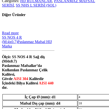
Categories:
HIJ RULMANLAR
,
PASLANMAZ MAFSAL
SERİSİ
,
SS NHS L SERİSİ (SOL)
Diğer Ürünler
Read more
SS NOS 4 R
(M:4x0.7)Paslanmaz Mafsal HIJ
Marka
Ölçü: SS NOS 4 R Sağ diş
(M4x0.7)
Paslanmaz Mafsallar’da
Kullanılan Paslanmaz Çelik
Kalitesi,
Gövde
AISI 304
Kalitedir
İçindeki Bilya Kalitesi
AISI 440
dır.
İç Çap Ø (mm): d1
4
Mafsal Dış çap (mm): d4
18