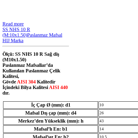
Read more
SS NHS 10 R
(M:10x1.50)Paslanmaz Mafsal
HIJ Marka
Ölçü: SS NHS 10 R Sağ diş
(M10x1.50)
Paslanmaz Mafsallar’da
Kullanılan Paslanmaz Çelik
Kalitesi,
Gövde
AISI 304
Kalitedir
İçindeki Bilya Kalitesi
AISI 440
dır.
İç Çap Ø (mm): d1
10
Mafsal Dış çap (mm): d4
26
Merkez’den Yükseklik (mm): h
43
Mafsal’lı En: b1
14
Mafsal’sız En: b2
10.5