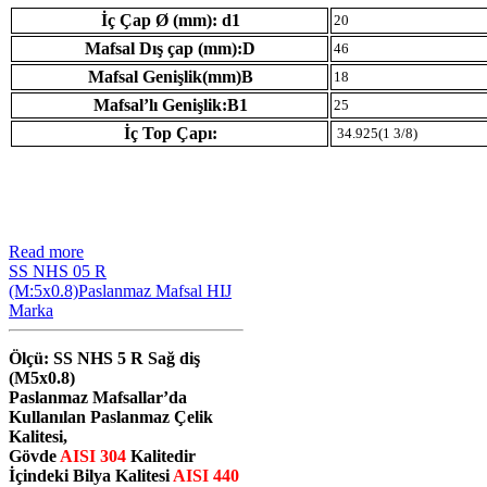
İç Çap Ø (mm): d1
20
Mafsal Dış çap (mm):D
46
Mafsal Genişlik(mm)B
18
Mafsal’lı Genişlik:B1
25
İç Top Çapı:
34.925(1 3/8)
Read more
SS NHS 05 R
(M:5x0.8)Paslanmaz Mafsal HIJ
Marka
Ölçü: SS NHS 5 R Sağ diş
(M5x0.8)
Paslanmaz Mafsallar’da
Kullanılan Paslanmaz Çelik
Kalitesi,
Gövde
AISI 304
Kalitedir
İçindeki Bilya Kalitesi
AISI 440