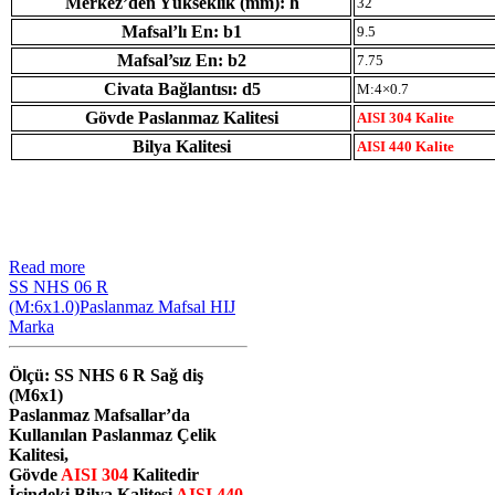
Merkez’den Yükseklik (mm): h
32
Mafsal’lı En: b1
9.5
Mafsal’sız En: b2
7.75
Civata Bağlantısı: d5
M:4×0.7
Gövde Paslanmaz Kalitesi
AISI 304 Kalite
Bilya Kalitesi
AISI 440 Kalite
Read more
SS NHS 06 R
(M:6x1.0)Paslanmaz Mafsal HIJ
Marka
Ölçü: SS NHS 6 R Sağ diş
(M6x1)
Paslanmaz Mafsallar’da
Kullanılan Paslanmaz Çelik
Kalitesi,
Gövde
AISI 304
Kalitedir
İçindeki Bilya Kalitesi
AISI 440