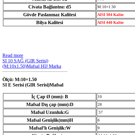
Civata Bağlantısı: d5
M:10×1.50
Gövde Paslanmaz Kalitesi
AISI 304 Kalite
Bilya Kalitesi
AISI 440 Kalite
Read more
SI 10 SAĞ (GIR Serisi)
(M:10x1.50)Mafsal HIJ Marka
Ölçü: M:10×1.50
SI E Serisi (GIR Serisi)Mafsal
İç Çap Ø (mm): B
10
Mafsal Dış çap (mm):D
28
Mafsal Uzunluk:G
57
Mafsal Genişlik(mm)H
6
Mafsal’lı Genişlik:W
9