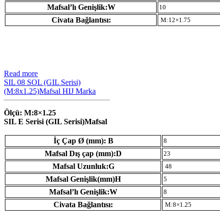
Mafsal’lı Genişlik:W
10
Civata Bağlantısı:
M:12×1.75
Read more
SIL 08 SOL (GIL Serisi)
(M:8x1.25)Mafsal HIJ Marka
Ölçü: M:8×1.25
SIL E Serisi (GIL Serisi)Mafsal
İç Çap Ø (mm): B
8
Mafsal Dış çap (mm):D
23
Mafsal Uzunluk:G
48
Mafsal Genişlik(mm)H
5
Mafsal’lı Genişlik:W
8
Civata Bağlantısı:
M:8×1.25