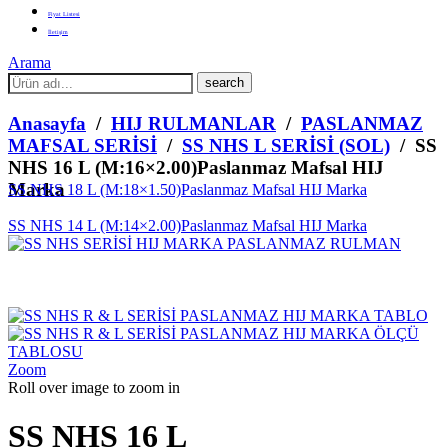
Fiyat Listesi
İletişim
Arama
What
are
you
Anasayfa
/
HIJ RULMANLAR
/
PASLANMAZ
looking
MAFSAL SERİSİ
/
SS NHS L SERİSİ (SOL)
/ SS
for?
NHS 16 L (M:16×2.00)Paslanmaz Mafsal HIJ
Marka
SS NHS 18 L (M:18×1.50)Paslanmaz Mafsal HIJ Marka
SS NHS 14 L (M:14×2.00)Paslanmaz Mafsal HIJ Marka
Zoom
Roll over image to zoom in
SS NHS 16 L