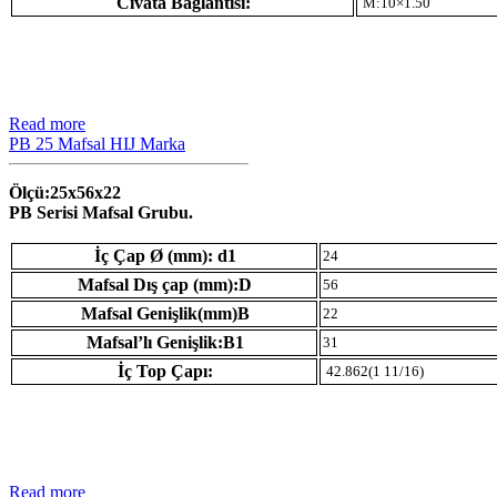
Civata Bağlantısı:
M:10×1.50
Read more
PB 25 Mafsal HIJ Marka
Ölçü:25x56x22
PB Serisi Mafsal Grubu.
İç Çap Ø (mm): d1
24
Mafsal Dış çap (mm):D
56
Mafsal Genişlik(mm)B
22
Mafsal’lı Genişlik:B1
31
İç Top Çapı:
42.862(1 11/16)
Read more