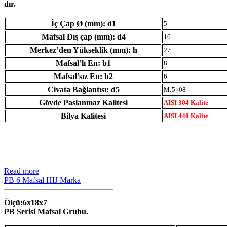
dır.
İç Çap Ø (mm): d1
5
Mafsal Dış çap (mm): d4
16
Merkez’den Yükseklik (mm): h
27
Mafsal’lı En: b1
8
Mafsal’sız En: b2
6
Civata Bağlantısı: d5
M:5×08
Gövde Paslanmaz Kalitesi
AISI 304 Kalite
Bilya Kalitesi
AISI 440 Kalite
Read more
PB 6 Mafsal HIJ Marka
Ölçü:6x18x7
PB Serisi Mafsal Grubu.