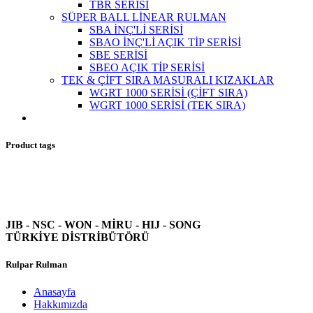
TBR SERİSİ
SÜPER BALL LİNEAR RULMAN
SBA İNÇ'Lİ SERİSİ
SBAO İNÇ'Lİ AÇIK TİP SERİSİ
SBE SERİSİ
SBEO AÇIK TİP SERİSİ
TEK & ÇİFT SIRA MASURALI KIZAKLAR
WGRT 1000 SERİSİ (ÇİFT SIRA)
WGRT 1000 SERİSİ (TEK SIRA)
Product tags
JIB - NSC - WON -
MİRU - HIJ - SONG
TÜRKİYE DİSTRİBÜTÖRÜ
Rulpar Rulman
Anasayfa
Hakkımızda