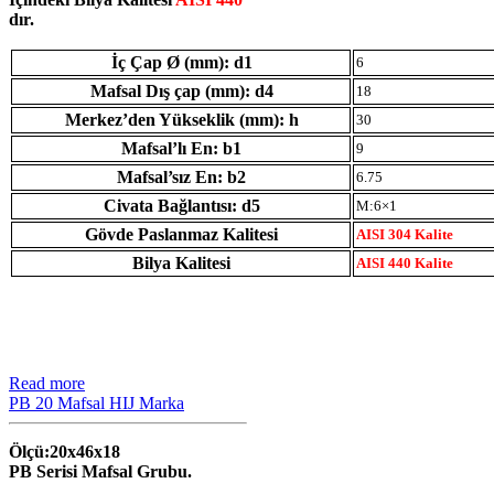
dır.
İç Çap Ø (mm): d1
6
Mafsal Dış çap (mm): d4
18
Merkez’den Yükseklik (mm): h
30
Mafsal’lı En: b1
9
Mafsal’sız En: b2
6.75
Civata Bağlantısı: d5
M:6×1
Gövde Paslanmaz Kalitesi
AISI 304 Kalite
Bilya Kalitesi
AISI 440 Kalite
Read more
PB 20 Mafsal HIJ Marka
Ölçü:20x46x18
PB Serisi Mafsal Grubu.