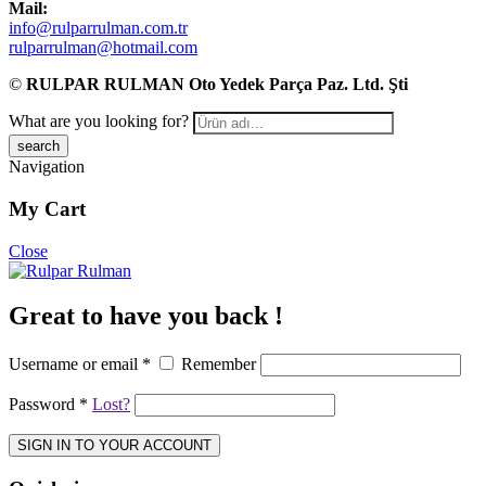
Mail:
info@rulparrulman.com.tr
rulparrulman@hotmail.com
©
RULPAR RULMAN Oto Yedek Parça Paz. Ltd. Şti
What are you looking for?
Navigation
My Cart
Close
Great to have you back !
Username or email
*
Remember
Password
*
Lost?
SIGN IN TO YOUR ACCOUNT