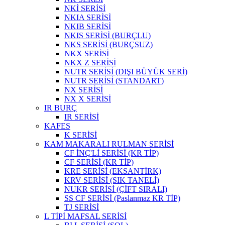
NKİ SERİSİ
NKIA SERİSİ
NKIB SERİSİ
NKIS SERİSİ (BURÇLU)
NKS SERİSİ (BURÇSUZ)
NKX SERİSİ
NKX Z SERİSİ
NUTR SERİSİ (DIŞI BÜYÜK SERİ)
NUTR SERİSİ (STANDART)
NX SERİSİ
NX X SERİSİ
IR BURÇ
IR SERİSİ
KAFES
K SERİSİ
KAM MAKARALI RULMAN SERİSİ
CF İNÇ'Lİ SERİSİ (KR TİP)
CF SERİSİ (KR TİP)
KRE SERİSİ (EKSANTİRK)
KRV SERİSİ (SIK TANELİ)
NUKR SERİSİ (ÇİFT SIRALI)
SS CF SERİSİ (Paslanmaz KR TİP)
TJ SERİSİ
L TİPİ MAFSAL SERİSİ