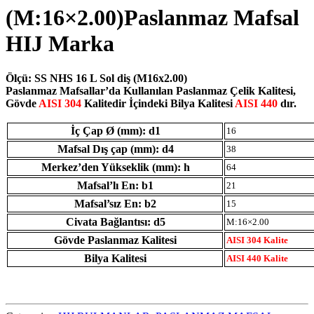
(M:16×2.00)Paslanmaz Mafsal
HIJ Marka
Ölçü: SS NHS 16 L Sol diş (M16x2.00)
Paslanmaz Mafsallar’da Kullanılan Paslanmaz Çelik Kalitesi,
Gövde
AISI 304
Kalitedir İçindeki Bilya Kalitesi
AISI 440
dır.
İç Çap Ø (mm): d1
16
Mafsal Dış çap (mm): d4
38
Merkez’den Yükseklik (mm): h
64
Mafsal’lı En: b1
21
Mafsal’sız En: b2
15
Civata Bağlantısı: d5
M:16×2.00
Gövde Paslanmaz Kalitesi
AISI 304 Kalite
Bilya Kalitesi
AISI 440 Kalite