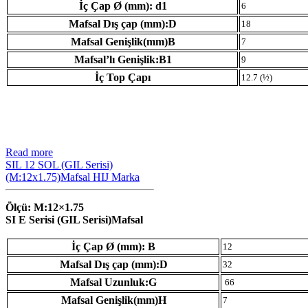
İç Çap Ø (mm): d1
6
Mafsal Dış çap (mm):D
18
Mafsal Genişlik(mm)B
7
Mafsal’lı Genişlik:B1
9
İç Top Çapı
12.7 (½)
Read more
SIL 12 SOL (GIL Serisi)
(M:12x1.75)Mafsal HIJ Marka
Ölçü: M:12×1.75
SI E Serisi (GIL Serisi)Mafsal
İç Çap Ø (mm): B
12
Mafsal Dış çap (mm):D
32
Mafsal Uzunluk:G
66
Mafsal Genişlik(mm)H
7