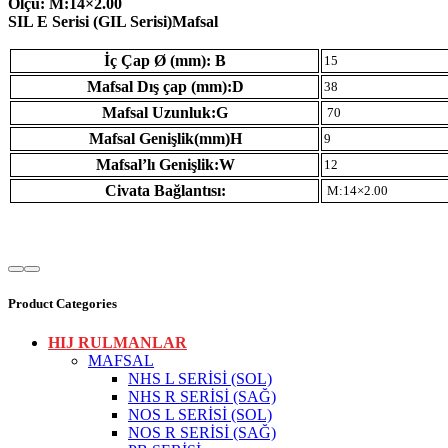
Ölçü: M:14×2.00
SIL E Serisi (GIL Serisi)Mafsal
İç Çap Ø (mm): B
15
Mafsal Dış çap (mm):D
38
Mafsal Uzunluk:G
70
Mafsal Genişlik(mm)H
9
Mafsal’lı Genişlik:W
12
Civata Bağlantısı:
M:14×2.00
Product Categories
HIJ RULMANLAR
MAFSAL
NHS L SERİSİ (SOL)
NHS R SERİSİ (SAĞ)
NOS L SERİSİ (SOL)
NOS R SERİSİ (SAĞ)