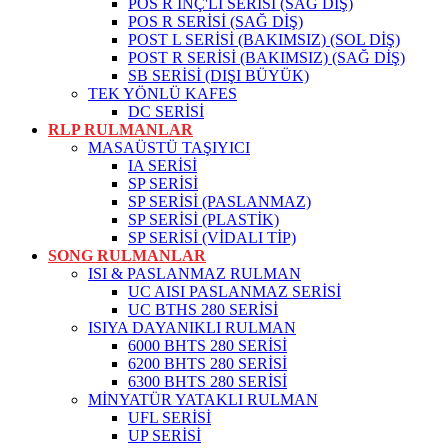
POS R İNÇ'Lİ SERİSİ (SAĞ DİŞ)
POS R SERİSİ (SAĞ DİŞ)
POST L SERİSİ (BAKIMSIZ) (SOL DİŞ)
POST R SERİSİ (BAKIMSIZ) (SAĞ DİŞ)
SB SERİSİ (DIŞI BÜYÜK)
TEK YÖNLÜ KAFES
DC SERİSİ
RLP RULMANLAR
MASAÜSTÜ TAŞIYICI
IA SERİSİ
SP SERİSİ
SP SERİSİ (PASLANMAZ)
SP SERİSİ (PLASTİK)
SP SERİSİ (VİDALI TİP)
SONG RULMANLAR
ISI & PASLANMAZ RULMAN
UC AISI PASLANMAZ SERİSİ
UC BTHS 280 SERİSİ
ISIYA DAYANIKLI RULMAN
6000 BHTS 280 SERİSİ
6200 BHTS 280 SERİSİ
6300 BHTS 280 SERİSİ
MİNYATÜR YATAKLI RULMAN
UFL SERİSİ
UP SERİSİ