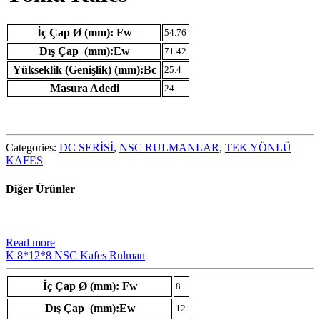
İç Çap Ø (mm): Fw
54.76
Dış Çap (mm):Ew
71.42
Yükseklik (Genişlik) (mm):Bc
25.4
Masura Adedi
24
Categories:
DC SERİSİ
,
NSC RULMANLAR
,
TEK YÖNLÜ
KAFES
Diğer Ürünler
Read more
K 8*12*8 NSC Kafes Rulman
İç Çap Ø (mm): Fw
8
Dış Çap (mm):Ew
12