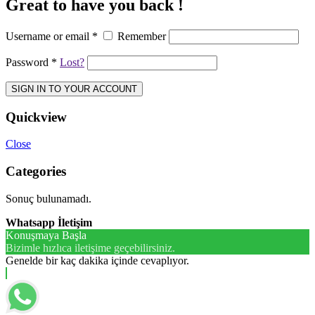
Great to have you back !
Username or email
*
Remember
Password
*
Lost?
SIGN IN TO YOUR ACCOUNT
Quickview
Close
Categories
Sonuç bulunamadı.
Whatsapp İletişim
Konuşmaya Başla
Bizimle hızlıca iletişime geçebilirsiniz.
Genelde bir kaç dakika içinde cevaplıyor.