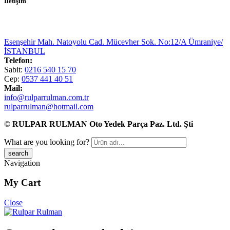
İletişim
Esenşehir Mah. Natoyolu Cad. Mücevher Sok. No:12/A Ümraniye/
İSTANBUL
Telefon:
Sabit:
0216 540 15 70
Cep:
0537 441 40 51
Mail:
info@rulparrulman.com.tr
rulparrulman@hotmail.com
©
RULPAR RULMAN Oto Yedek Parça Paz. Ltd. Şti
What are you looking for?
Navigation
My Cart
Close