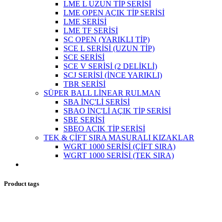
LME L UZUN TİP SERİSİ
LME OPEN AÇIK TİP SERİSİ
LME SERİSİ
LME TF SERİSİ
SC OPEN (YARIKLI TİP)
SCE L SERİSİ (UZUN TİP)
SCE SERİSİ
SCE V SERİSİ (2 DELİKLİ)
SCJ SERİSİ (İNCE YARIKLI)
TBR SERİSİ
SÜPER BALL LİNEAR RULMAN
SBA İNÇ'Lİ SERİSİ
SBAO İNÇ'Lİ AÇIK TİP SERİSİ
SBE SERİSİ
SBEO AÇIK TİP SERİSİ
TEK & ÇİFT SIRA MASURALI KIZAKLAR
WGRT 1000 SERİSİ (ÇİFT SIRA)
WGRT 1000 SERİSİ (TEK SIRA)
Product tags