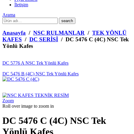
İletişim
Arama
What
are
you
Anasayfa
/
NSC RULMANLAR
/
TEK YÖNLÜ
looking
KAFES
/
DC SERİSİ
/ DC 5476 C (4C) NSC Tek
for?
Yönlü Kafes
DC 5776 A NSC Tek Yönlü Kafes
DC 5476 B (4C) NSC Tek Yönlü Kafes
Zoom
Roll over image to zoom in
DC 5476 C (4C) NSC Tek
Yönlü Kafes