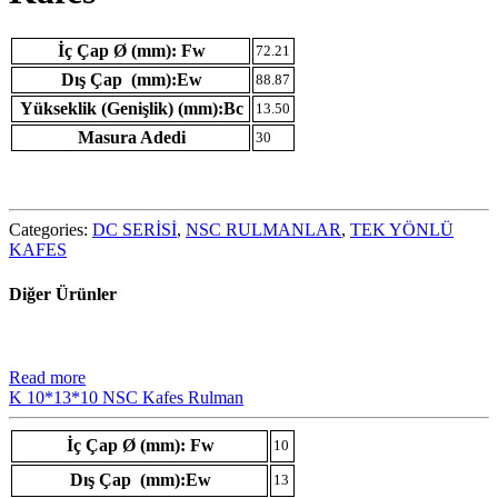
İç Çap Ø (mm): Fw
72.21
Dış Çap (mm):Ew
88.87
Yükseklik (Genişlik) (mm):Bc
13.50
Masura Adedi
30
Categories:
DC SERİSİ
,
NSC RULMANLAR
,
TEK YÖNLÜ
KAFES
Diğer Ürünler
Read more
K 10*13*10 NSC Kafes Rulman
İç Çap Ø (mm): Fw
10
Dış Çap (mm):Ew
13