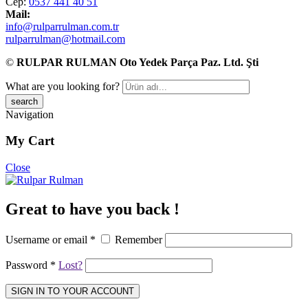
Cep:
0537 441 40 51
Mail:
info@rulparrulman.com.tr
rulparrulman@hotmail.com
©
RULPAR RULMAN Oto Yedek Parça Paz. Ltd. Şti
What are you looking for?
Navigation
My Cart
Close
Great to have you back !
Username or email
*
Remember
Password
*
Lost?
SIGN IN TO YOUR ACCOUNT