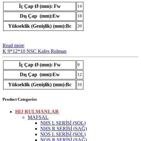
İç Çap Ø (mm): Fw
14
Dış Çap (mm):Ew
18
Yükseklik (Genişlik) (mm):Bc
20
Read more
K 9*12*10 NSC Kafes Rulman
İç Çap Ø (mm): Fw
9
Dış Çap (mm):Ew
12
Yükseklik (Genişlik) (mm):Bc
10
Product Categories
HIJ RULMANLAR
MAFSAL
NHS L SERİSİ (SOL)
NHS R SERİSİ (SAĞ)
NOS L SERİSİ (SOL)
NOS R SERİSİ (SAĞ)