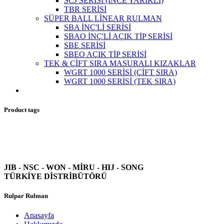
SCJ SERİSİ (İNCE YARIKLI)
TBR SERİSİ
SÜPER BALL LİNEAR RULMAN
SBA İNÇ'Lİ SERİSİ
SBAO İNÇ'Lİ AÇIK TİP SERİSİ
SBE SERİSİ
SBEO AÇIK TİP SERİSİ
TEK & ÇİFT SIRA MASURALI KIZAKLAR
WGRT 1000 SERİSİ (ÇİFT SIRA)
WGRT 1000 SERİSİ (TEK SIRA)
Product tags
JIB - NSC - WON -
MİRU - HIJ - SONG
TÜRKİYE DİSTRİBÜTÖRÜ
Rulpar Rulman
Anasayfa