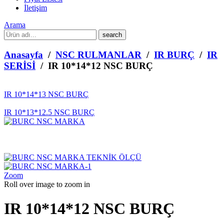
İletişim
Arama
What
are
you
Anasayfa
/
NSC RULMANLAR
/
IR BURÇ
/
IR
looking
SERİSİ
/ IR 10*14*12 NSC BURÇ
for?
IR 10*14*13 NSC BURÇ
IR 10*13*12.5 NSC BURÇ
Zoom
Roll over image to zoom in
IR 10*14*12 NSC BURÇ