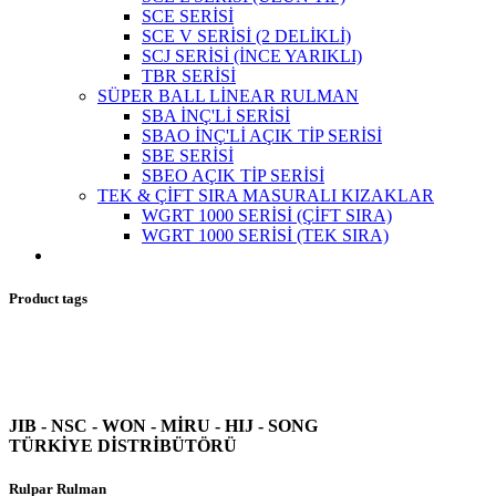
SCE SERİSİ
SCE V SERİSİ (2 DELİKLİ)
SCJ SERİSİ (İNCE YARIKLI)
TBR SERİSİ
SÜPER BALL LİNEAR RULMAN
SBA İNÇ'Lİ SERİSİ
SBAO İNÇ'Lİ AÇIK TİP SERİSİ
SBE SERİSİ
SBEO AÇIK TİP SERİSİ
TEK & ÇİFT SIRA MASURALI KIZAKLAR
WGRT 1000 SERİSİ (ÇİFT SIRA)
WGRT 1000 SERİSİ (TEK SIRA)
Product tags
JIB - NSC - WON -
MİRU - HIJ - SONG
TÜRKİYE DİSTRİBÜTÖRÜ
Rulpar Rulman