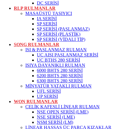
DC SERİSİ
RLP RULMANLAR
MASAÜSTÜ TAŞIYICI
IA SERİSİ
SP SERİSİ
SP SERİSİ (PASLANMAZ)
SP SERİSİ (PLASTİK)
SP SERİSİ (VİDALI TİP)
SONG RULMANLAR
ISI & PASLANMAZ RULMAN
UC AISI PASLANMAZ SERİSİ
UC BTHS 280 SERİSİ
ISIYA DAYANIKLI RULMAN
6000 BHTS 280 SERİSİ
6200 BHTS 280 SERİSİ
6300 BHTS 280 SERİSİ
MİNYATÜR YATAKLI RULMAN
UFL SERİSİ
UP SERİSİ
WON RULMANLAR
ÇELİK KAFESLİ LİNEAR RULMAN
NSE OPEN SERİSİ (LME)
NSE SERİSİ (LME)
NSM SERİSİ (LM)
LİNEAR HASSAS ÜÇ PARÇA KIZAKLAR