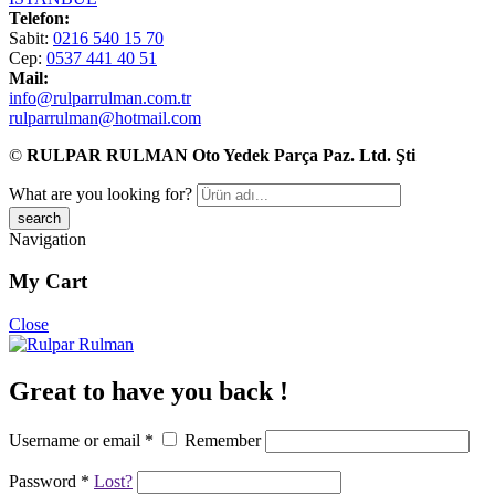
Telefon:
Sabit:
0216 540 15 70
Cep:
0537 441 40 51
Mail:
info@rulparrulman.com.tr
rulparrulman@hotmail.com
©
RULPAR RULMAN Oto Yedek Parça Paz. Ltd. Şti
What are you looking for?
Navigation
My Cart
Close
Great to have you back !
Username or email
*
Remember
Password
*
Lost?