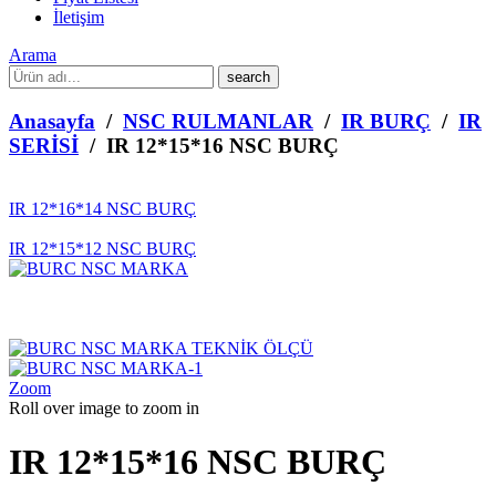
İletişim
Arama
What
are
you
Anasayfa
/
NSC RULMANLAR
/
IR BURÇ
/
IR
looking
SERİSİ
/ IR 12*15*16 NSC BURÇ
for?
IR 12*16*14 NSC BURÇ
IR 12*15*12 NSC BURÇ
Zoom
Roll over image to zoom in
IR 12*15*16 NSC BURÇ