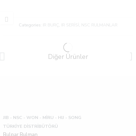
Categories:
IR BURÇ
,
IR SERİSİ
,
NSC RULMANLAR
Diğer Ürünler
JIB - NSC - WON -
MİRU - HIJ - SONG
TÜRKİYE DİSTRİBÜTÖRÜ
Rulpar Rulman