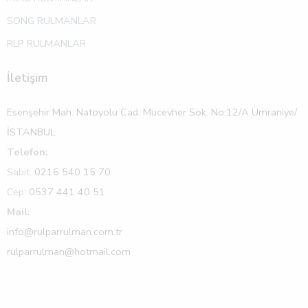
SONG RULMANLAR
RLP RULMANLAR
İletişim
Esenşehir Mah. Natoyolu Cad. Mücevher Sok. No:12/A Ümraniye/
İSTANBUL
Telefon:
Sabit:
0216 540 15 70
Cep:
0537 441 40 51
Mail:
info@rulparrulman.com.tr
rulparrulman@hotmail.com