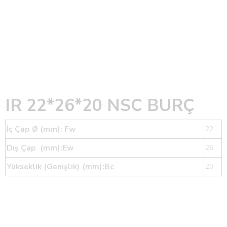
IR 22*26*20 NSC BURÇ
İç Çap Ø (mm): Fw
22
Dış Çap (mm):Ew
26
Yükseklik (Genişlik) (mm):Bc
20