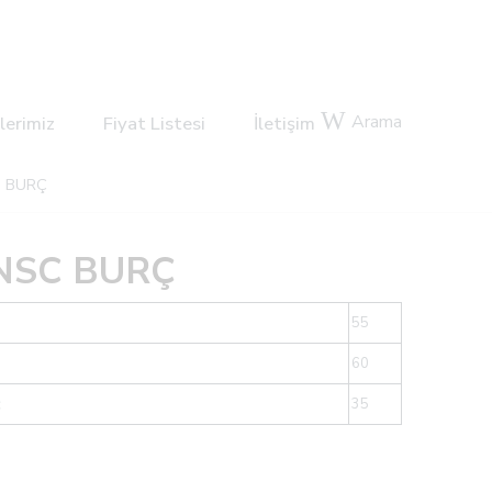
Arama
lerimiz
Fiyat Listesi
İletişim
C BURÇ
 NSC BURÇ
55
60
c
35