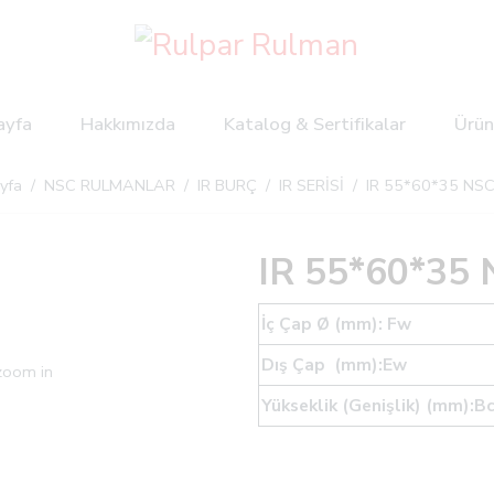
ayfa
Hakkımızda
Katalog & Sertifikalar
Ürün
yfa
/
NSC RULMANLAR
/
IR BURÇ
/
IR SERİSİ
/ IR 55*60*35 NS
IR 55*60*35
İç Çap Ø (mm): Fw
Dış Çap (mm):Ew
 zoom in
Yükseklik (Genişlik) (mm):B