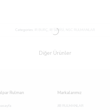
Categories:
IR BURÇ
,
IR SERİSİ
,
NSC RULMANLAR
Diğer Ürünler
ulpar Rulman
Markalarımız
asayfa
JIB RULMANLAR