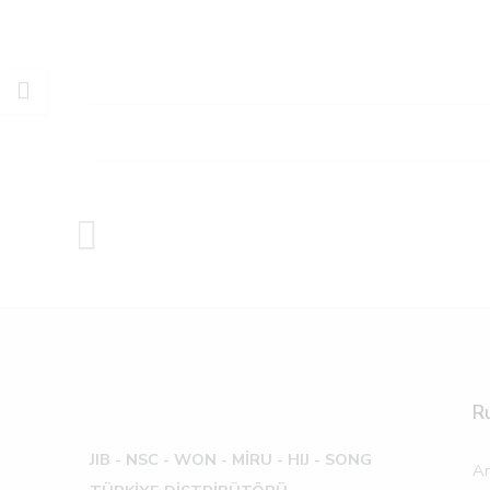
R
JIB - NSC - WON -
MİRU - HIJ - SONG
An