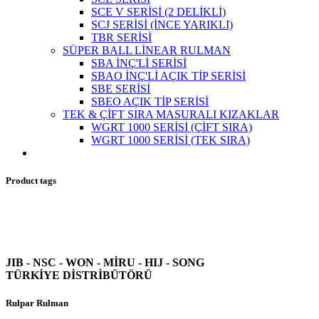
SCE V SERİSİ (2 DELİKLİ)
SCJ SERİSİ (İNCE YARIKLI)
TBR SERİSİ
SÜPER BALL LİNEAR RULMAN
SBA İNÇ'Lİ SERİSİ
SBAO İNÇ'Lİ AÇIK TİP SERİSİ
SBE SERİSİ
SBEO AÇIK TİP SERİSİ
TEK & ÇİFT SIRA MASURALI KIZAKLAR
WGRT 1000 SERİSİ (ÇİFT SIRA)
WGRT 1000 SERİSİ (TEK SIRA)
Product tags
JIB - NSC - WON -
MİRU - HIJ - SONG
TÜRKİYE DİSTRİBÜTÖRÜ
Rulpar Rulman