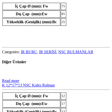
İç Çap Ø (mm): Fw
75
Dış Çap (mm):Ew
85
Yükseklik (Genişlik) (mm):Bc
25
Categories:
IR BURÇ
,
IR SERİSİ
,
NSC RULMANLAR
Diğer Ürünler
Read more
K 12*17*13 NSC Kafes Rulman
İç Çap Ø (mm): Fw
12
Dış Çap (mm):Ew
17
Yükseklik (Genişlik) (mm):Bc
13