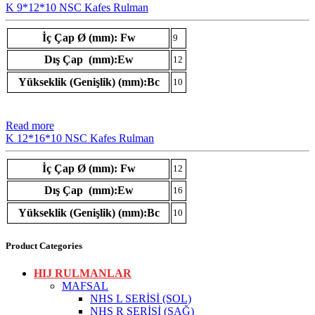
K 9*12*10 NSC Kafes Rulman
İç Çap Ø (mm): Fw
9
Dış Çap (mm):Ew
12
Yükseklik (Genişlik) (mm):Bc
10
Read more
K 12*16*10 NSC Kafes Rulman
İç Çap Ø (mm): Fw
12
Dış Çap (mm):Ew
16
Yükseklik (Genişlik) (mm):Bc
10
Product Categories
HIJ RULMANLAR
MAFSAL
NHS L SERİSİ (SOL)
NHS R SERİSİ (SAĞ)