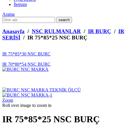
İletişim
Arama
What
are
you
Anasayfa
/
NSC RULMANLAR
/
IR BURÇ
/
IR
looking
SERİSİ
/ IR 75*85*25 NSC BURÇ
for?
IR 75*85*30 NSC BURÇ
IR 70*80*54 NSC BURÇ
Zoom
Roll over image to zoom in
IR 75*85*25 NSC BURÇ