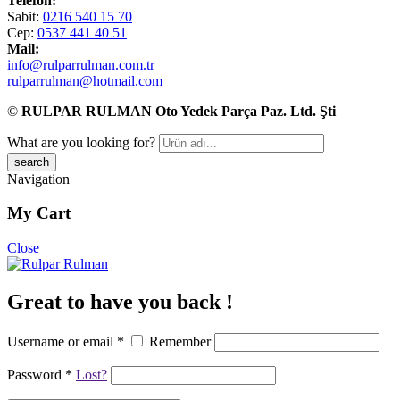
Telefon:
Sabit:
0216 540 15 70
Cep:
0537 441 40 51
Mail:
info@rulparrulman.com.tr
rulparrulman@hotmail.com
©
RULPAR RULMAN Oto Yedek Parça Paz. Ltd. Şti
What are you looking for?
Navigation
My Cart
Close
Great to have you back !
Username or email
*
Remember
Password
*
Lost?