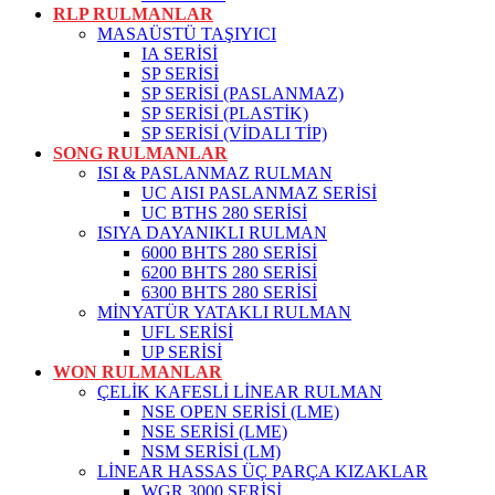
RLP RULMANLAR
MASAÜSTÜ TAŞIYICI
IA SERİSİ
SP SERİSİ
SP SERİSİ (PASLANMAZ)
SP SERİSİ (PLASTİK)
SP SERİSİ (VİDALI TİP)
SONG RULMANLAR
ISI & PASLANMAZ RULMAN
UC AISI PASLANMAZ SERİSİ
UC BTHS 280 SERİSİ
ISIYA DAYANIKLI RULMAN
6000 BHTS 280 SERİSİ
6200 BHTS 280 SERİSİ
6300 BHTS 280 SERİSİ
MİNYATÜR YATAKLI RULMAN
UFL SERİSİ
UP SERİSİ
WON RULMANLAR
ÇELİK KAFESLİ LİNEAR RULMAN
NSE OPEN SERİSİ (LME)
NSE SERİSİ (LME)
NSM SERİSİ (LM)
LİNEAR HASSAS ÜÇ PARÇA KIZAKLAR
WGR 3000 SERİSİ