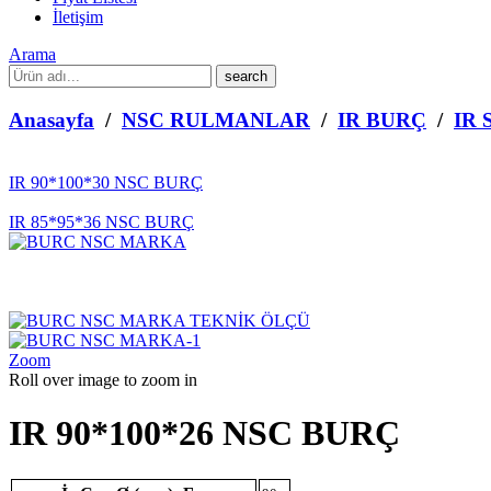
İletişim
Arama
What
are
you
Anasayfa
/
NSC RULMANLAR
/
IR BURÇ
/
IR 
looking
for?
IR 90*100*30 NSC BURÇ
IR 85*95*36 NSC BURÇ
Zoom
Roll over image to zoom in
IR 90*100*26 NSC BURÇ