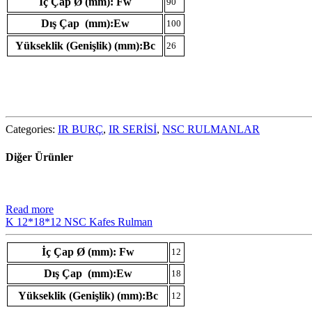
İç Çap Ø (mm): Fw
90
Dış Çap (mm):Ew
100
Yükseklik (Genişlik) (mm):Bc
26
Categories:
IR BURÇ
,
IR SERİSİ
,
NSC RULMANLAR
Diğer Ürünler
Read more
K 12*18*12 NSC Kafes Rulman
İç Çap Ø (mm): Fw
12
Dış Çap (mm):Ew
18
Yükseklik (Genişlik) (mm):Bc
12