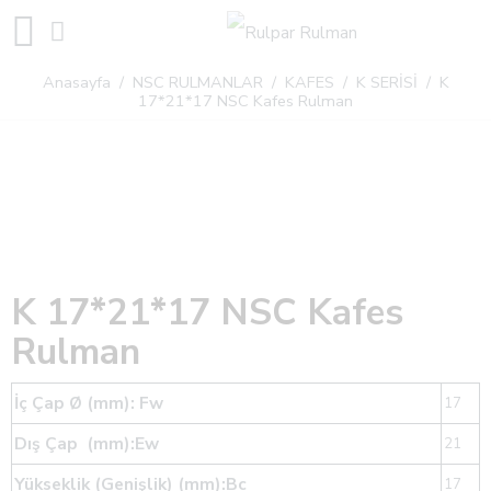
Anasayfa
/
NSC RULMANLAR
/
KAFES
/
K SERİSİ
/ K
17*21*17 NSC Kafes Rulman
K 17*21*17 NSC Kafes
Rulman
İç Çap Ø (mm): Fw
17
Dış Çap (mm):Ew
21
Yükseklik (Genişlik) (mm):Bc
17