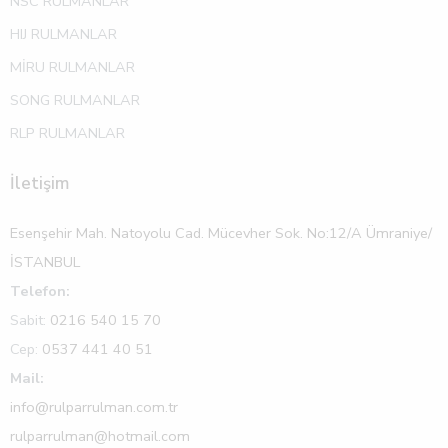
NSC RULMANLAR
HIJ RULMANLAR
MİRU RULMANLAR
SONG RULMANLAR
RLP RULMANLAR
İletişim
Esenşehir Mah. Natoyolu Cad. Mücevher Sok. No:12/A Ümraniye/
İSTANBUL
Telefon:
Sabit:
0216 540 15 70
Cep:
0537 441 40 51
Mail:
info@rulparrulman.com.tr
rulparrulman@hotmail.com