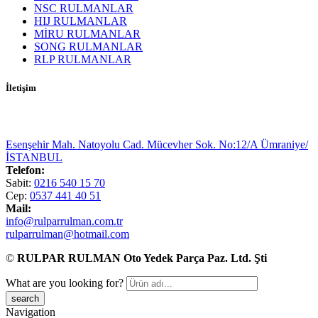
NSC RULMANLAR
HIJ RULMANLAR
MİRU RULMANLAR
SONG RULMANLAR
RLP RULMANLAR
İletişim
Esenşehir Mah. Natoyolu Cad. Mücevher Sok. No:12/A Ümraniye/
İSTANBUL
Telefon:
Sabit:
0216 540 15 70
Cep:
0537 441 40 51
Mail:
info@rulparrulman.com.tr
rulparrulman@hotmail.com
©
RULPAR RULMAN Oto Yedek Parça Paz. Ltd. Şti
What are you looking for?
Navigation