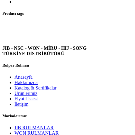
Product tags
JIB - NSC - WON -
MİRU - HIJ - SONG
TÜRKİYE DİSTRİBÜTÖRÜ
Rulpar Rulman
Anasayfa
Hakkımızda
Katalog & Sertifikalar
Ürünlerimiz
Fiyat Listesi
İletişim
Markalarımız
JIB RULMANLAR
WON RULMANLAR