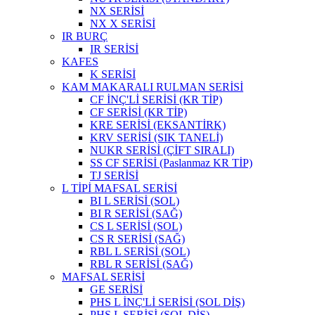
NX SERİSİ
NX X SERİSİ
IR BURÇ
IR SERİSİ
KAFES
K SERİSİ
KAM MAKARALI RULMAN SERİSİ
CF İNÇ'Lİ SERİSİ (KR TİP)
CF SERİSİ (KR TİP)
KRE SERİSİ (EKSANTİRK)
KRV SERİSİ (SIK TANELİ)
NUKR SERİSİ (ÇİFT SIRALI)
SS CF SERİSİ (Paslanmaz KR TİP)
TJ SERİSİ
L TİPİ MAFSAL SERİSİ
BI L SERİSİ (SOL)
BI R SERİSİ (SAĞ)
CS L SERİSİ (SOL)
CS R SERİSİ (SAĞ)
RBL L SERİSİ (SOL)
RBL R SERİSİ (SAĞ)
MAFSAL SERİSİ
GE SERİSİ
PHS L İNÇ'Lİ SERİSİ (SOL DİŞ)
PHS L SERİSİ (SOL DİŞ)