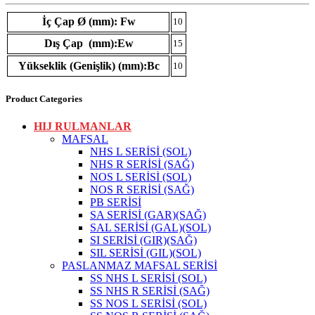
İç Çap Ø (mm): Fw
10
Dış Çap (mm):Ew
15
Yükseklik (Genişlik) (mm):Bc
10
Product Categories
HIJ RULMANLAR
MAFSAL
NHS L SERİSİ (SOL)
NHS R SERİSİ (SAĞ)
NOS L SERİSİ (SOL)
NOS R SERİSİ (SAĞ)
PB SERİSİ
SA SERİSİ (GAR)(SAĞ)
SAL SERİSİ (GAL)(SOL)
SI SERİSİ (GIR)(SAĞ)
SIL SERİSİ (GIL)(SOL)
PASLANMAZ MAFSAL SERİSİ
SS NHS L SERİSİ (SOL)
SS NHS R SERİSİ (SAĞ)
SS NOS L SERİSİ (SOL)