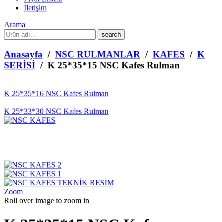
İletişim
Arama
What
are
you
Anasayfa
/
NSC RULMANLAR
/
KAFES
/
K
looking
SERİSİ
/ K 25*35*15 NSC Kafes Rulman
for?
K 25*35*16 NSC Kafes Rulman
K 25*33*30 NSC Kafes Rulman
Zoom
Roll over image to zoom in