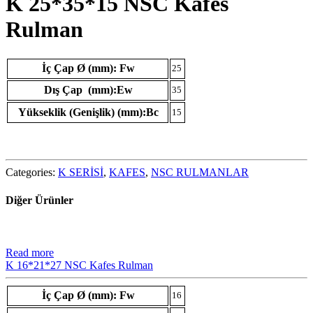
K 25*35*15 NSC Kafes
Rulman
İç Çap Ø (mm): Fw
25
Dış Çap (mm):Ew
35
Yükseklik (Genişlik) (mm):Bc
15
Categories:
K SERİSİ
,
KAFES
,
NSC RULMANLAR
Diğer Ürünler
Read more
K 16*21*27 NSC Kafes Rulman
İç Çap Ø (mm): Fw
16