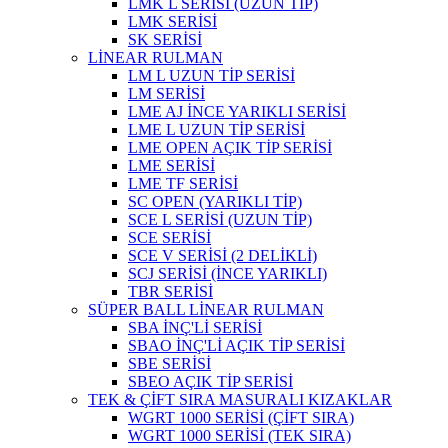
LMK L SERİSİ (UZUN TİP)
LMK SERİSİ
SK SERİSİ
LİNEAR RULMAN
LM L UZUN TİP SERİSİ
LM SERİSİ
LME AJ İNCE YARIKLI SERİSİ
LME L UZUN TİP SERİSİ
LME OPEN AÇIK TİP SERİSİ
LME SERİSİ
LME TF SERİSİ
SC OPEN (YARIKLI TİP)
SCE L SERİSİ (UZUN TİP)
SCE SERİSİ
SCE V SERİSİ (2 DELİKLİ)
SCJ SERİSİ (İNCE YARIKLI)
TBR SERİSİ
SÜPER BALL LİNEAR RULMAN
SBA İNÇ'Lİ SERİSİ
SBAO İNÇ'Lİ AÇIK TİP SERİSİ
SBE SERİSİ
SBEO AÇIK TİP SERİSİ
TEK & ÇİFT SIRA MASURALI KIZAKLAR
WGRT 1000 SERİSİ (ÇİFT SIRA)
WGRT 1000 SERİSİ (TEK SIRA)