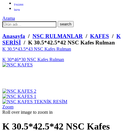
Fiyat Listesi
İletişim
Arama
What
are
you
Anasayfa
/
NSC RULMANLAR
/
KAFES
/
K
looking
SERİSİ
/ K 30.5*42.5*42 NSC Kafes Rulman
for?
K 30.5*43.5*43 NSC Kafes Rulman
K 30*46*30 NSC Kafes Rulman
Zoom
Roll over image to zoom in
K 30.5*42.5*42 NSC Kafes