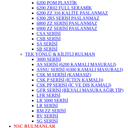
6200 POM PLASTİK
6200 ZR02 FULL SERAMİK
6200 ZZ 316 KALİTE PASLANMAZ
6300 2RS SERİSİ PASLANMAZ
6800 ZZ SERİSİ PASLANMAZ
6900 ZZ SERİSİ PASLANMAZ
CSA SERİSİ
CSB SERİSİ
SA SERİSİ
SB SERİSİ
TEK YÖNLÜ & KİLİTLİ RULMAN
3000 SERİSİ
AS SERİSİ (6200 KAMALI MASURALI)
ASNU SERİSİ (6300 KAMALI MASURALI)
CSK M SERİSİ (KAMASIZ)
CSK P SERİSİ (İÇTEN KAMALI))
CSK PP SERİSİ (İÇ VE DIŞ KAMALI)
GFR SERİSİ (BİLYALI MASURA AĞIR TİP)
LFR SERİSİ
LR 5000 SERİSİ
LR SERİSİ
RM ZZ SERİSİ
RV SERİSİ
SG SERİSİ
NSC RULMANLAR