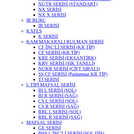
NUTR SERİSİ (STANDART)
NX SERİSİ
NX X SERİSİ
IR BURÇ
IR SERİSİ
KAFES
K SERİSİ
KAM MAKARALI RULMAN SERİSİ
CF İNÇ'Lİ SERİSİ (KR TİP)
CF SERİSİ (KR TİP)
KRE SERİSİ (EKSANTİRK)
KRV SERİSİ (SIK TANELİ)
NUKR SERİSİ (ÇİFT SIRALI)
SS CF SERİSİ (Paslanmaz KR TİP)
TJ SERİSİ
L TİPİ MAFSAL SERİSİ
BI L SERİSİ (SOL)
BI R SERİSİ (SAĞ)
CS L SERİSİ (SOL)
CS R SERİSİ (SAĞ)
RBL L SERİSİ (SOL)
RBL R SERİSİ (SAĞ)
MAFSAL SERİSİ
GE SERİSİ
PHS L İNÇ'Lİ SERİSİ (SOL DİŞ)