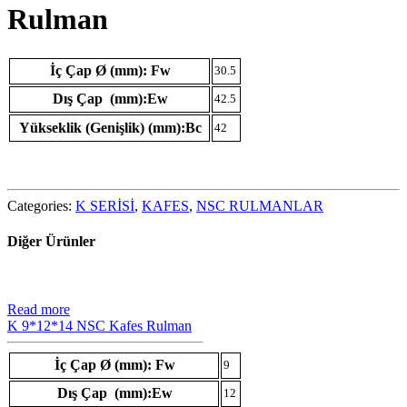
Rulman
İç Çap Ø (mm): Fw
30.5
Dış Çap (mm):Ew
42.5
Yükseklik (Genişlik) (mm):Bc
42
Categories:
K SERİSİ
,
KAFES
,
NSC RULMANLAR
Diğer Ürünler
Read more
K 9*12*14 NSC Kafes Rulman
İç Çap Ø (mm): Fw
9
Dış Çap (mm):Ew
12