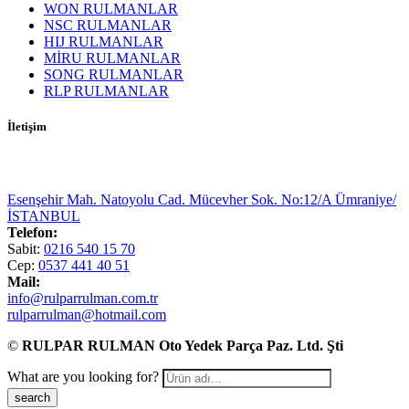
WON RULMANLAR
NSC RULMANLAR
HIJ RULMANLAR
MİRU RULMANLAR
SONG RULMANLAR
RLP RULMANLAR
İletişim
Esenşehir Mah. Natoyolu Cad. Mücevher Sok. No:12/A Ümraniye/
İSTANBUL
Telefon:
Sabit:
0216 540 15 70
Cep:
0537 441 40 51
Mail:
info@rulparrulman.com.tr
rulparrulman@hotmail.com
©
RULPAR RULMAN Oto Yedek Parça Paz. Ltd. Şti
What are you looking for?