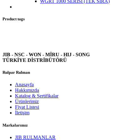
WGRT 1000 SERİSİ (TEK SIRA)
Product tags
JIB - NSC - WON -
MİRU - HIJ - SONG
TÜRKİYE DİSTRİBÜTÖRÜ
Rulpar Rulman
Anasayfa
Hakkımızda
Katalog & Sertifikalar
Ürünlerimiz
Fiyat Listesi
İletişim
Markalarımız
JIB RULMANLAR