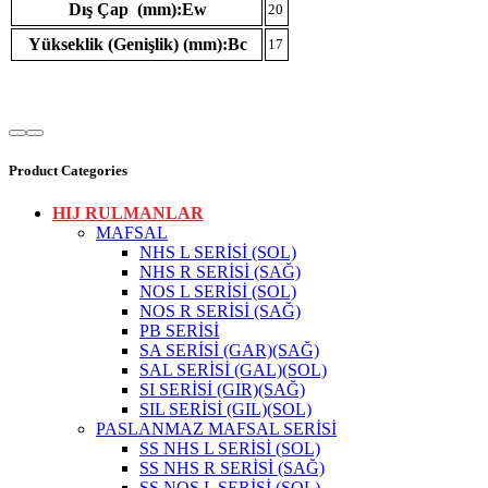
Dış Çap (mm):Ew
20
Yükseklik (Genişlik) (mm):Bc
17
Product Categories
HIJ RULMANLAR
MAFSAL
NHS L SERİSİ (SOL)
NHS R SERİSİ (SAĞ)
NOS L SERİSİ (SOL)
NOS R SERİSİ (SAĞ)
PB SERİSİ
SA SERİSİ (GAR)(SAĞ)
SAL SERİSİ (GAL)(SOL)
SI SERİSİ (GIR)(SAĞ)
SIL SERİSİ (GIL)(SOL)
PASLANMAZ MAFSAL SERİSİ
SS NHS L SERİSİ (SOL)
SS NHS R SERİSİ (SAĞ)
SS NOS L SERİSİ (SOL)