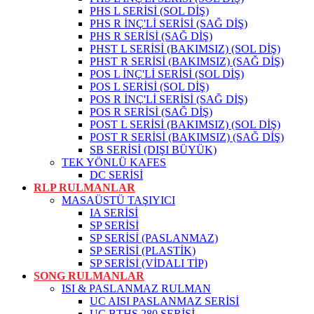
PHS L SERİSİ (SOL DİŞ)
PHS R İNÇ'Lİ SERİSİ (SAĞ DİŞ)
PHS R SERİSİ (SAĞ DİŞ)
PHST L SERİSİ (BAKIMSIZ) (SOL DİŞ)
PHST R SERİSİ (BAKIMSIZ) (SAĞ DİŞ)
POS L İNÇ'Lİ SERİSİ (SOL DİŞ)
POS L SERİSİ (SOL DİŞ)
POS R İNÇ'Lİ SERİSİ (SAĞ DİŞ)
POS R SERİSİ (SAĞ DİŞ)
POST L SERİSİ (BAKIMSIZ) (SOL DİŞ)
POST R SERİSİ (BAKIMSIZ) (SAĞ DİŞ)
SB SERİSİ (DIŞI BÜYÜK)
TEK YÖNLÜ KAFES
DC SERİSİ
RLP RULMANLAR
MASAÜSTÜ TAŞIYICI
IA SERİSİ
SP SERİSİ
SP SERİSİ (PASLANMAZ)
SP SERİSİ (PLASTİK)
SP SERİSİ (VİDALI TİP)
SONG RULMANLAR
ISI & PASLANMAZ RULMAN
UC AISI PASLANMAZ SERİSİ
UC BTHS 280 SERİSİ