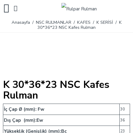
Anasayfa
/
NSC RULMANLAR
/
KAFES
/
K SERİSİ
/ K
30*36*23 NSC Kafes Rulman
K 30*36*23 NSC Kafes
Rulman
İç Çap Ø (mm): Fw
30
Dış Çap (mm):Ew
36
Yükseklik (Genişlik) (mm):Bc
23