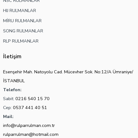
NSC RULMANLAR
HIJ RULMANLAR
MİRU RULMANLAR
SONG RULMANLAR
RLP RULMANLAR
İletişim
Esenşehir Mah. Natoyolu Cad. Mücevher Sok. No:12/A Ümraniye/
İSTANBUL
Telefon:
Sabit:
0216 540 15 70
Cep:
0537 441 40 51
Mail:
info@rulparrulman.com.tr
rulparrulman@hotmail.com