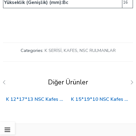
Yükseklik (Genişlik) (mm):Bc
16
Categories:
K SERİSİ
,
KAFES
,
NSC RULMANLAR
Diğer Ürünler
K 12*17*13 NSC Kafes Rulman
K 15*19*10 NSC Kafes Rulman