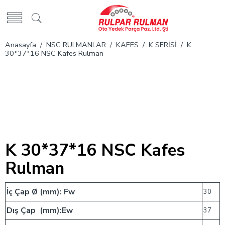
Anasayfa
/
NSC RULMANLAR
/
KAFES
/
K SERİSİ
/ K
30*37*16 NSC Kafes Rulman
K 30*37*16 NSC Kafes
Rulman
İç Çap Ø (mm): Fw
30
Dış Çap (mm):Ew
37