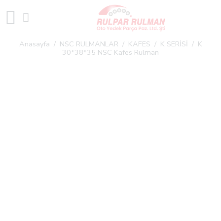
Anasayfa
/
NSC RULMANLAR
/
KAFES
/
K SERİSİ
/ K
30*38*35 NSC Kafes Rulman