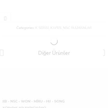
Categories:
K SERİSİ
,
KAFES
,
NSC RULMANLAR
Diğer Ürünler
JIB - NSC - WON -
MİRU - HIJ - SONG