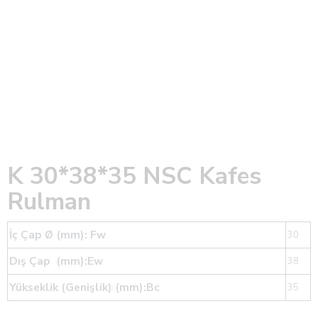
K 30*38*35 NSC Kafes
Rulman
İç Çap Ø (mm): Fw
30
Dış Çap (mm):Ew
38
Yükseklik (Genişlik) (mm):Bc
35