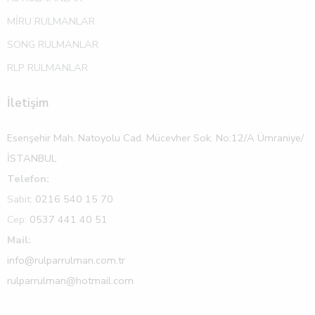
MİRU RULMANLAR
SONG RULMANLAR
RLP RULMANLAR
İletişim
Esenşehir Mah. Natoyolu Cad. Mücevher Sok. No:12/A Ümraniye/
İSTANBUL
Telefon:
Sabit:
0216 540 15 70
Cep:
0537 441 40 51
Mail:
info@rulparrulman.com.tr
rulparrulman@hotmail.com