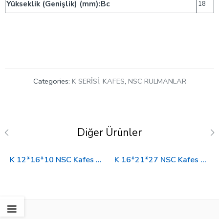
Yükseklik (Genişlik) (mm):Bc
18
Categories:
K SERİSİ
,
KAFES
,
NSC RULMANLAR
Diğer Ürünler
K 12*16*10 NSC Kafes Rulman
K 16*21*27 NSC Kafes Rulman