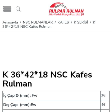
Anasayfa
/
NSC RULMANLAR
/
KAFES
/
K SERİSİ
/ K
36*42*18 NSC Kafes Rulman
K 36*42*18 NSC Kafes
Rulman
İç Çap Ø (mm): Fw
36
Dış Çap (mm):Ew
46