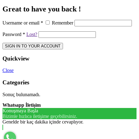
Great to have you back !
Username or email
*
Remember
Password
*
Lost?
SIGN IN TO YOUR ACCOUNT
Quickview
Close
Categories
Sonuç bulunamadı.
Whatsapp İletişim
Konuşmaya Başla
Bizimle hızlıca iletişime geçebilirsiniz.
Genelde bir kaç dakika içinde cevaplıyor.