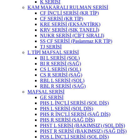
K SERİSİ
KAM MAKARALI RULMAN SERİSİ
CF İNÇ'Lİ SERİSİ (KR TİP)
CF SERİSİ (KR TİP)
KRE SERİSİ (EKSANTİRK)
KRV SERİSİ (SIK TANELİ)
NUKR SERİSİ (ÇİFT SIRALI)
SS CF SERİSİ (Paslanmaz KR TİP)
TJ SERİSİ
L TİPİ MAFSAL SERİSİ
BI L SERİSİ (SOL)
BI R SERİSİ (SAĞ)
CS L SERİSİ (SOL)
CS R SERİSİ (SAĞ)
RBL L SERİSİ (SOL)
RBL R SERİSİ (SAĞ)
MAFSAL SERİSİ
GE SERİSİ
PHS L İNÇ'Lİ SERİSİ (SOL DİŞ)
PHS L SERİSİ (SOL DİŞ)
PHS R İNÇ'Lİ SERİSİ (SAĞ DİŞ)
PHS R SERİSİ (SAĞ DİŞ)
PHST L SERİSİ (BAKIMSIZ) (SOL DİŞ)
PHST R SERİSİ (BAKIMSIZ) (SAĞ DİŞ)
POS L İNÇ'Lİ SERİSİ (SOL DİŞ)