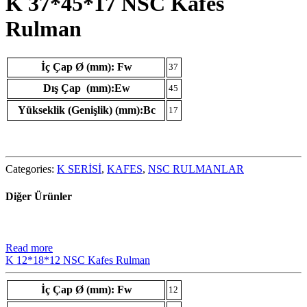
K 37*45*17 NSC Kafes
Rulman
İç Çap Ø (mm): Fw
37
Dış Çap (mm):Ew
45
Yükseklik (Genişlik) (mm):Bc
17
Categories:
K SERİSİ
,
KAFES
,
NSC RULMANLAR
Diğer Ürünler
Read more
K 12*18*12 NSC Kafes Rulman
İç Çap Ø (mm): Fw
12