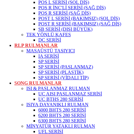
POS L SERİSİ (SOL DİŞ)
POS R İNÇ'Lİ SERİSİ (SAĞ DİŞ)
POS R SERİSİ (SAĞ DİŞ)
POST L SERİSİ (BAKIMSIZ) (SOL DİŞ)
POST R SERİSİ (BAKIMSIZ) (SAĞ DİŞ)
SB SERİSİ (DIŞI BÜYÜK)
TEK YÖNLÜ KAFES
DC SERİSİ
RLP RULMANLAR
MASAÜSTÜ TAŞIYICI
IA SERİSİ
SP SERİSİ
SP SERİSİ (PASLANMAZ)
SP SERİSİ (PLASTİK)
SP SERİSİ (VİDALI TİP)
SONG RULMANLAR
ISI & PASLANMAZ RULMAN
UC AISI PASLANMAZ SERİSİ
UC BTHS 280 SERİSİ
ISIYA DAYANIKLI RULMAN
6000 BHTS 280 SERİSİ
6200 BHTS 280 SERİSİ
6300 BHTS 280 SERİSİ
MİNYATÜR YATAKLI RULMAN
UFL SERİSİ