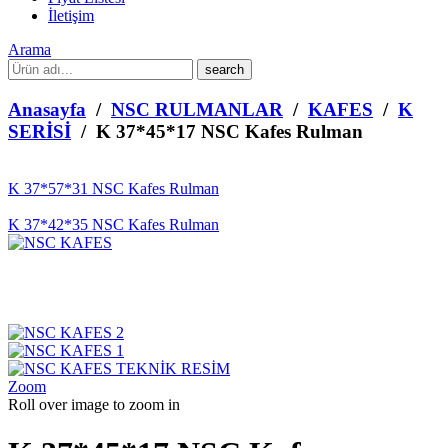
İletişim
Arama
What
are
you
Anasayfa
/
NSC RULMANLAR
/
KAFES
/
K
looking
SERİSİ
/ K 37*45*17 NSC Kafes Rulman
for?
K 37*57*31 NSC Kafes Rulman
K 37*42*35 NSC Kafes Rulman
Zoom
Roll over image to zoom in