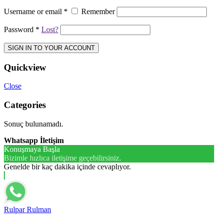
Username or email
*
Remember
Password
*
Lost?
SIGN IN TO YOUR ACCOUNT
Quickview
Close
Categories
Sonuç bulunamadı.
Whatsapp İletişim
Konuşmaya Başla
Bizimle hızlıca iletişime geçebilirsiniz.
Genelde bir kaç dakika içinde cevaplıyor.
Rulpar Rulman