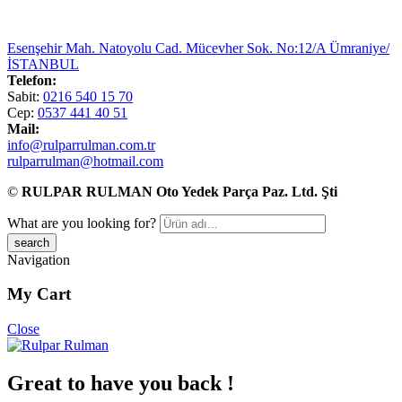
Esenşehir Mah. Natoyolu Cad. Mücevher Sok. No:12/A Ümraniye/
İSTANBUL
Telefon:
Sabit:
0216 540 15 70
Cep:
0537 441 40 51
Mail:
info@rulparrulman.com.tr
rulparrulman@hotmail.com
©
RULPAR RULMAN Oto Yedek Parça Paz. Ltd. Şti
What are you looking for?
Navigation
My Cart
Close
Great to have you back !