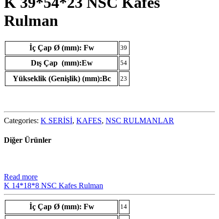
K 39*54*23 NSC Kafes
Rulman
İç Çap Ø (mm): Fw
39
Dış Çap (mm):Ew
54
Yükseklik (Genişlik) (mm):Bc
23
Categories:
K SERİSİ
,
KAFES
,
NSC RULMANLAR
Diğer Ürünler
Read more
K 14*18*8 NSC Kafes Rulman
İç Çap Ø (mm): Fw
14