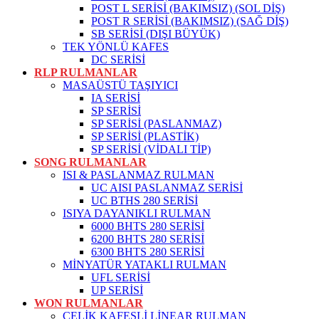
POST L SERİSİ (BAKIMSIZ) (SOL DİŞ)
POST R SERİSİ (BAKIMSIZ) (SAĞ DİŞ)
SB SERİSİ (DIŞI BÜYÜK)
TEK YÖNLÜ KAFES
DC SERİSİ
RLP RULMANLAR
MASAÜSTÜ TAŞIYICI
IA SERİSİ
SP SERİSİ
SP SERİSİ (PASLANMAZ)
SP SERİSİ (PLASTİK)
SP SERİSİ (VİDALI TİP)
SONG RULMANLAR
ISI & PASLANMAZ RULMAN
UC AISI PASLANMAZ SERİSİ
UC BTHS 280 SERİSİ
ISIYA DAYANIKLI RULMAN
6000 BHTS 280 SERİSİ
6200 BHTS 280 SERİSİ
6300 BHTS 280 SERİSİ
MİNYATÜR YATAKLI RULMAN
UFL SERİSİ
UP SERİSİ
WON RULMANLAR
ÇELİK KAFESLİ LİNEAR RULMAN