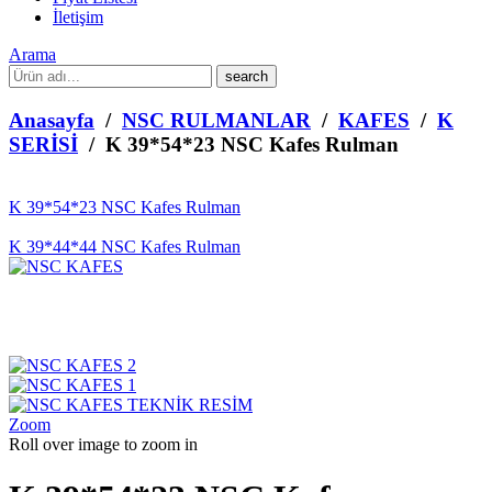
İletişim
Arama
What
are
you
Anasayfa
/
NSC RULMANLAR
/
KAFES
/
K
looking
SERİSİ
/ K 39*54*23 NSC Kafes Rulman
for?
K 39*54*23 NSC Kafes Rulman
K 39*44*44 NSC Kafes Rulman
Zoom
Roll over image to zoom in