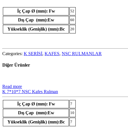
İç Çap Ø (mm): Fw
52
Dış Çap (mm):Ew
60
Yükseklik (Genişlik) (mm):Bc
20
Categories:
K SERİSİ
,
KAFES
,
NSC RULMANLAR
Diğer Ürünler
Read more
K 7*10*7 NSC Kafes Rulman
İç Çap Ø (mm): Fw
7
Dış Çap (mm):Ew
10
Yükseklik (Genişlik) (mm):Bc
7