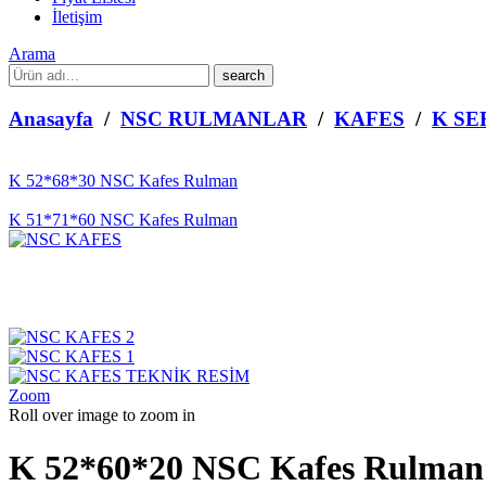
İletişim
Arama
What
are
you
Anasayfa
/
NSC RULMANLAR
/
KAFES
/
K SE
looking
for?
K 52*68*30 NSC Kafes Rulman
K 51*71*60 NSC Kafes Rulman
Zoom
Roll over image to zoom in
K 52*60*20 NSC Kafes Rulman