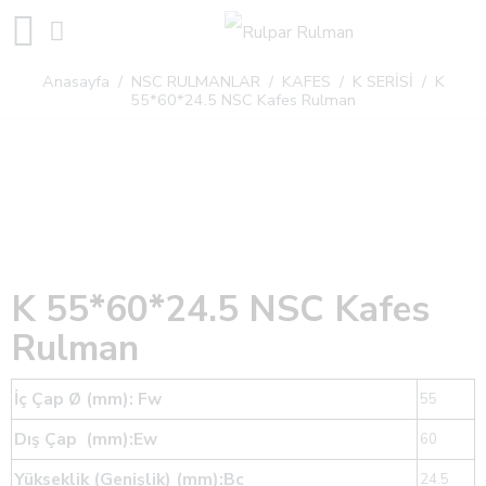
Anasayfa
/
NSC RULMANLAR
/
KAFES
/
K SERİSİ
/ K
55*60*24.5 NSC Kafes Rulman
K 55*60*24.5 NSC Kafes
Rulman
İç Çap Ø (mm): Fw
55
Dış Çap (mm):Ew
60
Yükseklik (Genişlik) (mm):Bc
24.5