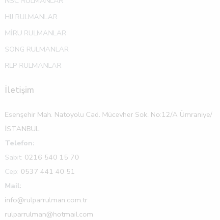
NSC RULMANLAR
HIJ RULMANLAR
MİRU RULMANLAR
SONG RULMANLAR
RLP RULMANLAR
İletişim
Esenşehir Mah. Natoyolu Cad. Mücevher Sok. No:12/A Ümraniye/
İSTANBUL
Telefon:
Sabit:
0216 540 15 70
Cep:
0537 441 40 51
Mail:
info@rulparrulman.com.tr
rulparrulman@hotmail.com