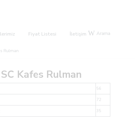
Arama
lerimiz
Fiyat Listesi
İletişim
s Rulman
NSC Kafes Rulman
56
72
c
35