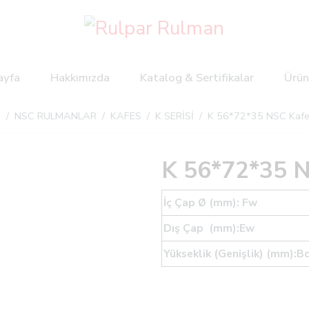
ayfa
Hakkımızda
Katalog & Sertifikalar
Ürün
a
/
NSC RULMANLAR
/
KAFES
/
K SERİSİ
/ K 56*72*35 NSC Kafe
K 56*72*35 
İç Çap Ø (mm): Fw
Dış Çap (mm):Ew
Yükseklik (Genişlik) (mm):B