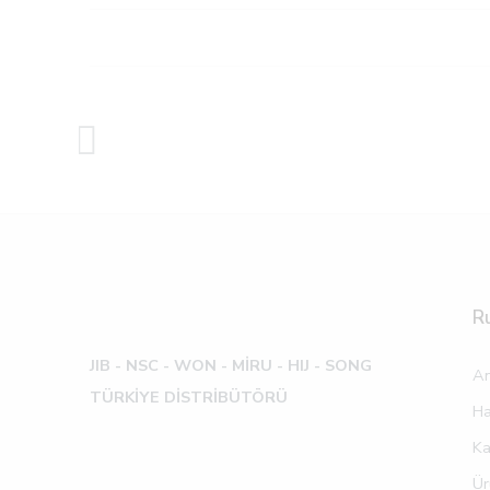
R
JIB - NSC - WON -
MİRU - HIJ - SONG
An
TÜRKİYE DİSTRİBÜTÖRÜ
Ha
Ka
Ür