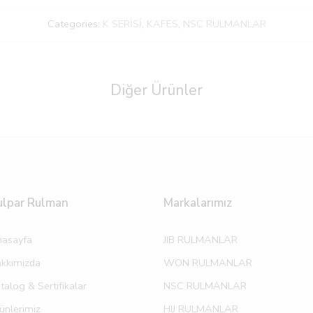
Categories:
K SERİSİ
,
KAFES
,
NSC RULMANLAR
Diğer Ürünler
ulpar Rulman
Markalarımız
asayfa
JIB RULMANLAR
kkımızda
WON RULMANLAR
talog & Sertifikalar
NSC RULMANLAR
ünlerimiz
HIJ RULMANLAR