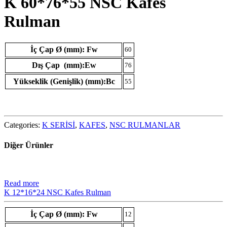
K 60*76*55 NSC Kafes
Rulman
İç Çap Ø (mm): Fw
60
Dış Çap (mm):Ew
76
Yükseklik (Genişlik) (mm):Bc
55
Categories:
K SERİSİ
,
KAFES
,
NSC RULMANLAR
Diğer Ürünler
Read more
K 12*16*24 NSC Kafes Rulman
İç Çap Ø (mm): Fw
12