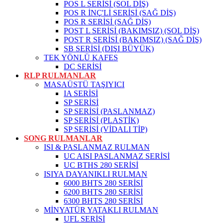
POS L SERİSİ (SOL DİŞ)
POS R İNÇ'Lİ SERİSİ (SAĞ DİŞ)
POS R SERİSİ (SAĞ DİŞ)
POST L SERİSİ (BAKIMSIZ) (SOL DİŞ)
POST R SERİSİ (BAKIMSIZ) (SAĞ DİŞ)
SB SERİSİ (DIŞI BÜYÜK)
TEK YÖNLÜ KAFES
DC SERİSİ
RLP RULMANLAR
MASAÜSTÜ TAŞIYICI
IA SERİSİ
SP SERİSİ
SP SERİSİ (PASLANMAZ)
SP SERİSİ (PLASTİK)
SP SERİSİ (VİDALI TİP)
SONG RULMANLAR
ISI & PASLANMAZ RULMAN
UC AISI PASLANMAZ SERİSİ
UC BTHS 280 SERİSİ
ISIYA DAYANIKLI RULMAN
6000 BHTS 280 SERİSİ
6200 BHTS 280 SERİSİ
6300 BHTS 280 SERİSİ
MİNYATÜR YATAKLI RULMAN
UFL SERİSİ