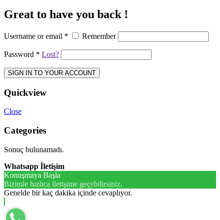
Great to have you back !
Username or email
*
Remember
Password
*
Lost?
SIGN IN TO YOUR ACCOUNT
Quickview
Close
Categories
Sonuç bulunamadı.
Whatsapp İletişim
Konuşmaya Başla
Bizimle hızlıca iletişime geçebilirsiniz.
Genelde bir kaç dakika içinde cevaplıyor.