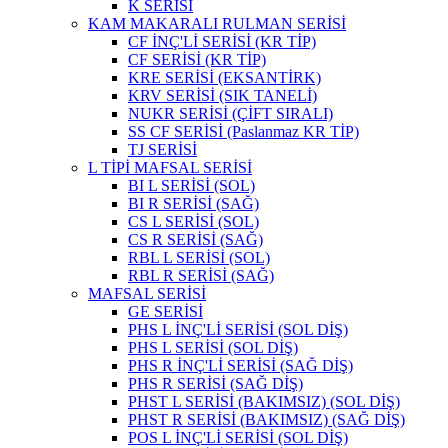
K SERİSİ
KAM MAKARALI RULMAN SERİSİ
CF İNÇ'Lİ SERİSİ (KR TİP)
CF SERİSİ (KR TİP)
KRE SERİSİ (EKSANTİRK)
KRV SERİSİ (SIK TANELİ)
NUKR SERİSİ (ÇİFT SIRALI)
SS CF SERİSİ (Paslanmaz KR TİP)
TJ SERİSİ
L TİPİ MAFSAL SERİSİ
BI L SERİSİ (SOL)
BI R SERİSİ (SAĞ)
CS L SERİSİ (SOL)
CS R SERİSİ (SAĞ)
RBL L SERİSİ (SOL)
RBL R SERİSİ (SAĞ)
MAFSAL SERİSİ
GE SERİSİ
PHS L İNÇ'Lİ SERİSİ (SOL DİŞ)
PHS L SERİSİ (SOL DİŞ)
PHS R İNÇ'Lİ SERİSİ (SAĞ DİŞ)
PHS R SERİSİ (SAĞ DİŞ)
PHST L SERİSİ (BAKIMSIZ) (SOL DİŞ)
PHST R SERİSİ (BAKIMSIZ) (SAĞ DİŞ)
POS L İNÇ'Lİ SERİSİ (SOL DİŞ)