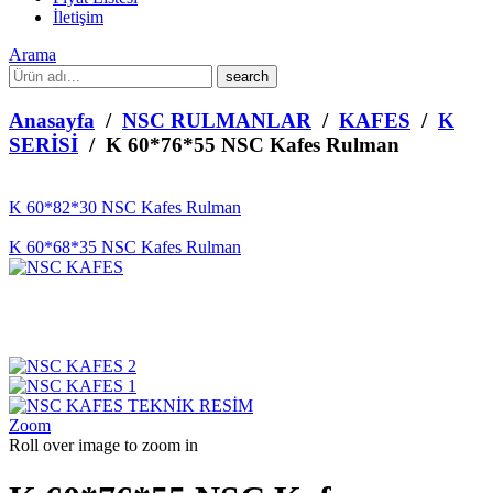
İletişim
Arama
What
are
you
Anasayfa
/
NSC RULMANLAR
/
KAFES
/
K
looking
SERİSİ
/ K 60*76*55 NSC Kafes Rulman
for?
K 60*82*30 NSC Kafes Rulman
K 60*68*35 NSC Kafes Rulman
Zoom
Roll over image to zoom in