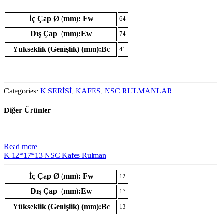
İç Çap Ø (mm): Fw
64
Dış Çap (mm):Ew
74
Yükseklik (Genişlik) (mm):Bc
41
Categories:
K SERİSİ
,
KAFES
,
NSC RULMANLAR
Diğer Ürünler
Read more
K 12*17*13 NSC Kafes Rulman
İç Çap Ø (mm): Fw
12
Dış Çap (mm):Ew
17
Yükseklik (Genişlik) (mm):Bc
13