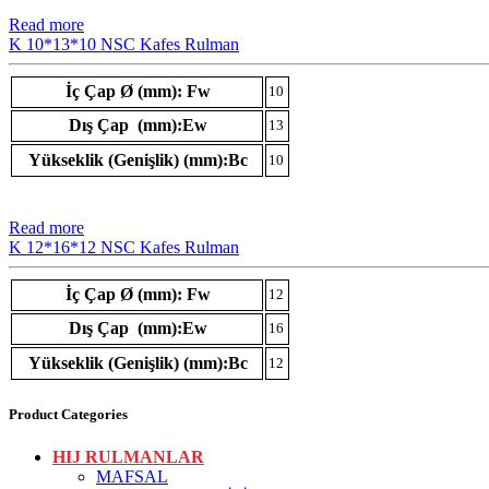
Read more
K 10*13*10 NSC Kafes Rulman
İç Çap Ø (mm): Fw
10
Dış Çap (mm):Ew
13
Yükseklik (Genişlik) (mm):Bc
10
Read more
K 12*16*12 NSC Kafes Rulman
İç Çap Ø (mm): Fw
12
Dış Çap (mm):Ew
16
Yükseklik (Genişlik) (mm):Bc
12
Product Categories
HIJ RULMANLAR
MAFSAL