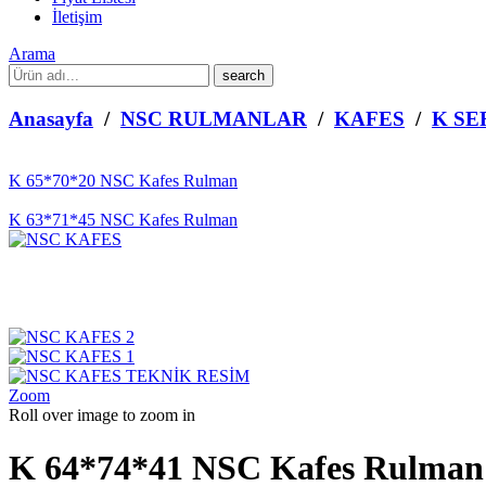
İletişim
Arama
What
are
you
Anasayfa
/
NSC RULMANLAR
/
KAFES
/
K SE
looking
for?
K 65*70*20 NSC Kafes Rulman
K 63*71*45 NSC Kafes Rulman
Zoom
Roll over image to zoom in
K 64*74*41 NSC Kafes Rulman