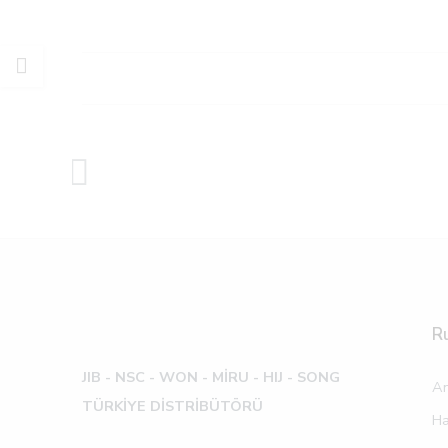
R
JIB - NSC - WON -
MİRU - HIJ - SONG
An
TÜRKİYE DİSTRİBÜTÖRÜ
Ha