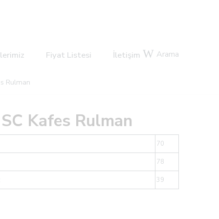
Arama
lerimiz
Fiyat Listesi
İletişim
s Rulman
NSC Kafes Rulman
70
78
c
39