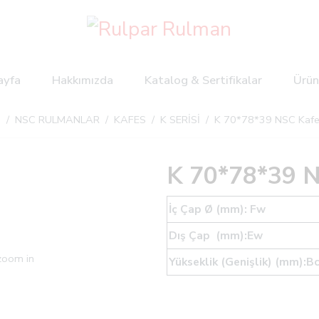
ayfa
Hakkımızda
Katalog & Sertifikalar
Ürün
a
/
NSC RULMANLAR
/
KAFES
/
K SERİSİ
/ K 70*78*39 NSC Kafe
K 70*78*39 
İç Çap Ø (mm): Fw
Dış Çap (mm):Ew
 zoom in
Yükseklik (Genişlik) (mm):B