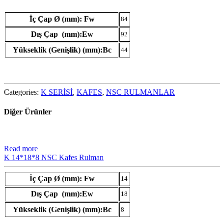
İç Çap Ø (mm): Fw
84
Dış Çap (mm):Ew
92
Yükseklik (Genişlik) (mm):Bc
44
Categories:
K SERİSİ
,
KAFES
,
NSC RULMANLAR
Diğer Ürünler
Read more
K 14*18*8 NSC Kafes Rulman
İç Çap Ø (mm): Fw
14
Dış Çap (mm):Ew
18
Yükseklik (Genişlik) (mm):Bc
8