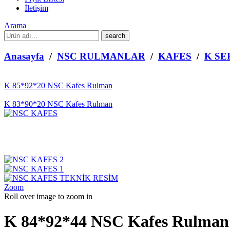
İletişim
Arama
What
are
you
Anasayfa
/
NSC RULMANLAR
/
KAFES
/
K SE
looking
for?
K 85*92*20 NSC Kafes Rulman
K 83*90*20 NSC Kafes Rulman
Zoom
Roll over image to zoom in
K 84*92*44 NSC Kafes Rulman