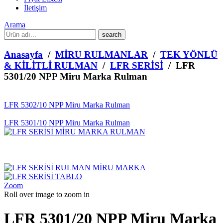
İletişim
Arama
What
are
you
Anasayfa
/
MİRU RULMANLAR
/
TEK YÖNLÜ
looking
& KİLİTLİ RULMAN
/
LFR SERİSİ
/ LFR
for?
5301/20 NPP Miru Marka Rulman
LFR 5302/10 NPP Miru Marka Rulman
LFR 5301/10 NPP Miru Marka Rulman
Zoom
Roll over image to zoom in
LFR 5301/20 NPP Miru Marka