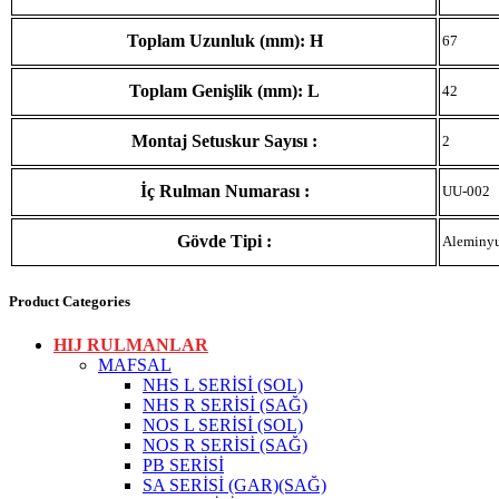
Toplam Uzunluk (mm): H
67
Toplam Genişlik (mm): L
42
Montaj Setuskur Sayısı :
2
İç Rulman Numarası :
UU-002
Gövde Tipi :
Aleminy
Product Categories
HIJ RULMANLAR
MAFSAL
NHS L SERİSİ (SOL)
NHS R SERİSİ (SAĞ)
NOS L SERİSİ (SOL)
NOS R SERİSİ (SAĞ)
PB SERİSİ
SA SERİSİ (GAR)(SAĞ)