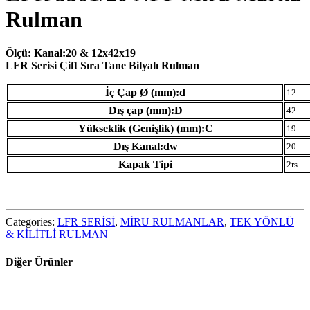
Rulman
Ölçü: Kanal:20 & 12x42x19
LFR Serisi Çift Sıra Tane Bilyalı Rulman
İç Çap Ø (mm):d
12
Dış çap (mm):D
42
Yükseklik (Genişlik) (mm):C
19
Dış Kanal:dw
20
Kapak Tipi
2rs
Categories:
LFR SERİSİ
,
MİRU RULMANLAR
,
TEK YÖNLÜ
& KİLİTLİ RULMAN
Diğer Ürünler