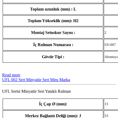
Toplam uzunluk (mm) : L
Toplam Yükseklik (mm): H2
Montaj Setuskur Sayısı :
2
İç Rulman Numarası :
UU-007
Gövde Tipi :
Aleminy
Read more
UFL 002 Seri Minyatür Seri Miru Marka
UFL Serisi Minyatür Seri Yataklı Rulman
İç Çap Ø (mm):
15
Merkez Bağlantı Deliği (mm): J
53