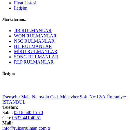
Fiyat Listesi
İletişim
Markalarımız
JIB RULMANLAR
WON RULMANLAR
NSC RULMANLAR
HIJ RULMANLAR
MİRU RULMANLAR
SONG RULMANLAR
RLP RULMANLAR
İletişim
Esenşehir Mah. Natoyolu Cad. Mücevher Sok. No:12/A Ümraniye/
İSTANBUL
Telefon:
Sabit:
0216 540 15 70
Cep:
0537 441 40 51
Mail:
info@rulparrulman.com.tr