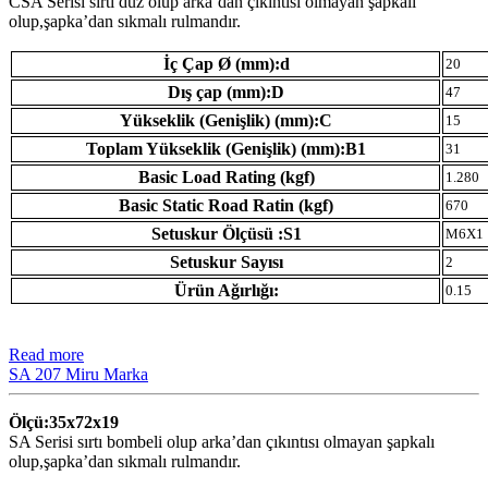
CSA Serisi sırtı düz olup arka’dan çıkıntısı olmayan şapkalı
olup,şapka’dan sıkmalı rulmandır.
İç Çap Ø (mm):d
20
Dış çap (mm):D
47
Yükseklik (Genişlik) (mm):C
15
Toplam Yükseklik (Genişlik) (mm):B1
31
Basic Load Rating (kgf)
1.280
Basic Static Road Ratin (kgf)
670
Setuskur Ölçüsü :S1
M6X1
Setuskur Sayısı
2
Ürün Ağırlığı:
0.15
Read more
SA 207 Miru Marka
Ölçü:35x72x19
SA Serisi sırtı bombeli olup arka’dan çıkıntısı olmayan şapkalı
olup,şapka’dan sıkmalı rulmandır.