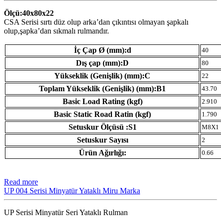
Ölçü:40x80x22
CSA Serisi sırtı düz olup arka’dan çıkıntısı olmayan şapkalı
olup,şapka’dan sıkmalı rulmandır.
İç Çap Ø (mm):d
40
Dış çap (mm):D
80
Yükseklik (Genişlik) (mm):C
22
Toplam Yükseklik (Genişlik) (mm):B1
43.70
Basic Load Rating (kgf)
2.910
Basic Static Road Ratin (kgf)
1.790
Setuskur Ölçüsü :S1
M8X1
Setuskur Sayısı
2
Ürün Ağırlığı:
0.66
Read more
UP 004 Serisi Minyatür Yataklı Miru Marka
UP Serisi Minyatür Seri Yataklı Rulman