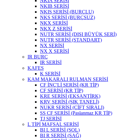
NKIA SERİSİ
NKIB SERİSİ
NKIS SERİSİ (BURÇLU)
NKS SERİSİ (BURÇSUZ)
NKX SERİSİ
NKX Z SERİSİ
NUTR SERİSİ (DIŞI BÜYÜK SERİ)
NUTR SERİSİ (STANDART)
NX SERİSİ
NX X SERİSİ
IR BURÇ
IR SERİSİ
KAFES
K SERİSİ
KAM MAKARALI RULMAN SERİSİ
CF İNÇ'Lİ SERİSİ (KR TİP)
CF SERİSİ (KR TİP)
KRE SERİSİ (EKSANTİRK)
KRV SERİSİ (SIK TANELİ)
NUKR SERİSİ (ÇİFT SIRALI)
SS CF SERİSİ (Paslanmaz KR TİP)
TJ SERİSİ
L TİPİ MAFSAL SERİSİ
BI L SERİSİ (SOL)
BI R SERİSİ (SAĞ)