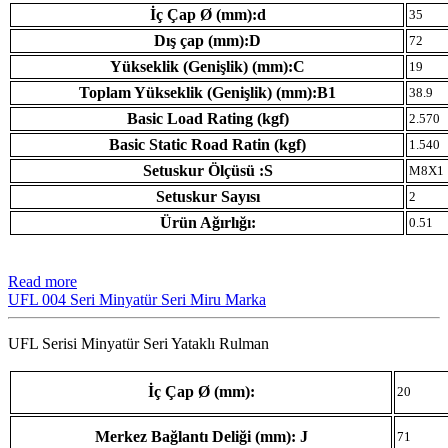
İç Çap Ø (mm):d
35
Dış çap (mm):D
72
Yükseklik (Genişlik) (mm):C
19
Toplam Yükseklik (Genişlik) (mm):B1
38.9
Basic Load Rating (kgf)
2.570
Basic Static Road Ratin (kgf)
1.540
Setuskur Ölçüsü :S
M8X1
Setuskur Sayısı
2
Ürün Ağırlığı:
0.51
Read more
UFL 004 Seri Minyatür Seri Miru Marka
UFL Serisi Minyatür Seri Yataklı Rulman
İç Çap Ø (mm):
20
Merkez Bağlantı Deliği (mm): J
71