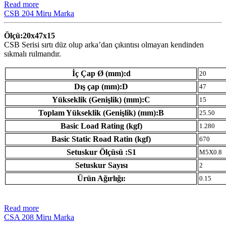
Read more
CSB 204 Miru Marka
Ölçü:20x47x15
CSB Serisi sırtı düz olup arka’dan çıkıntısı olmayan kendinden
sıkmalı rulmandır.
İç Çap Ø (mm):d
20
Dış çap (mm):D
47
Yükseklik (Genişlik) (mm):C
15
Toplam Yükseklik (Genişlik) (mm):B
25.50
Basic Load Rating (kgf)
1.280
Basic Static Road Ratin (kgf)
670
Setuskur Ölçüsü :S1
M5X0.8
Setuskur Sayısı
2
Ürün Ağırlığı:
0.15
Read more
CSA 208 Miru Marka