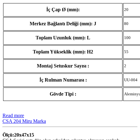
İç Çap Ø (mm):
20
Merkez Bağlantı Deliği (mm): J
80
Toplam Uzunluk (mm): L
100
Toplam Yükseklik (mm): H2
55
Montaj Setuskur Sayısı :
2
İç Rulman Numarası :
UU-004
Gövde Tipi :
Aleminy
Read more
CSA 204 Miru Marka
Ölçü:20x47x15