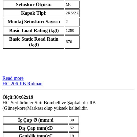
Setuskur Ölçüsü:
M6
Kapak Tipi:
2RS/ZZ
Montaj Setuskur: Sayısı :
2
Basic Load Rating (kgf)
1280
Basic Static Road Ratin
670
(kgf)
Read more
HC 206 JIB Rulman
Ölçü:30x62x19
HC Seri ürünler Sırtı Bombeli ve Şapkalı dır.JIB
(Güneykore)Markası olup yüksek kalitelidir.
İç Çap Ø (mm):d
30
Dış Çap (mm):D
62
Genişlik (mm):C
19