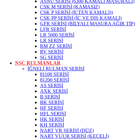
ASNU SERİSİ (6300 KAMALI MASURALI)
CSK M SERİSİ (KAMASIZ)
CSK P SERİSİ (İÇTEN KAMALI))
CSK PP SERİSİ (İÇ VE DIŞ KAMALI)
GFR SERİSİ (BİLYALI MASURA AĞIR TİP)
LFR SERİSİ
LR 5000 SERİSİ
LR SERİSİ
RM ZZ SERİSİ
RV SERİSİ
SG SERİSİ
NSC RULMANLAR
İĞNELİ RULMAN SERİSİ
81100 SERİSİ
81200 SERİSİ
AS SERİSİ
AXK SERİSİ
B SERİSİ
BK SERİSİ
HF SERİSİ
HFL SERİSİ
HK SERİSİ
KH SERİSİ
NART VR SERİSİ (DÜZ)
NART VUUR SERİSİ (KEÇELİ)