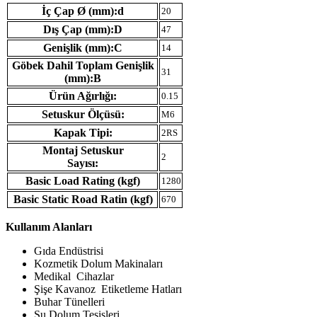
İç Çap Ø (mm):d
20
Dış Çap (mm):D
47
Genişlik (mm):C
14
Göbek Dahil Toplam Genişlik
31
(mm):B
Ürün Ağırlığı:
0.15
Setuskur Ölçüsü:
M6
Kapak Tipi:
2RS
Montaj Setuskur
2
Sayısı:
Basic Load Rating (kgf)
1280
Basic Static Road Ratin (kgf)
670
Kullanım Alanları
Gıda Endüstrisi
Kozmetik Dolum Makinaları
Medikal Cihazlar
Şişe Kavanoz Etiketleme Hatları
Buhar Tünelleri
Su Dolum Tesisleri