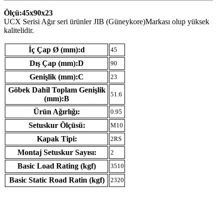
Ölçü:45x90x23
UCX Serisi Ağır seri ürünler JIB (Güneykore)Markası olup yüksek
kalitelidir.
İç Çap Ø (mm):d
45
Dış Çap (mm):D
90
Genişlik (mm):C
23
Göbek Dahil Toplam Genişlik
51.6
(mm):B
Ürün Ağırlığı:
0.95
Setuskur Ölçüsü:
M10
Kapak Tipi:
2RS
Montaj Setuskur Sayısı:
2
Basic Load Rating (kgf)
3510
Basic Static Road Ratin (kgf)
2320