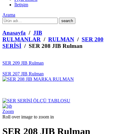
İletişim
Arama
What
are
you
Anasayfa
/
JIB
looking
RULMANLAR
/
RULMAN
/
SER 200
for?
SERİSİ
/ SER 208 JIB Rulman
SER 209 JIB Rulman
SER 207 JIB Rulman
Zoom
Roll over image to zoom in
SER 208 JIB Rulman