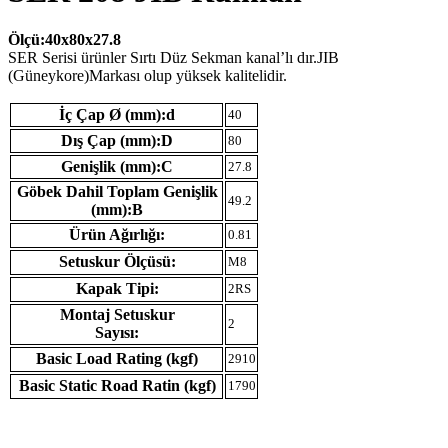
Ölçü:40x80x27.8
SER Serisi ürünler Sırtı Düz Sekman kanal’lı dır.JIB
(Güneykore)Markası olup yüksek kalitelidir.
İç Çap Ø (mm):d
40
Dış Çap (mm):D
80
Genişlik (mm):C
27.8
Göbek Dahil Toplam Genişlik
49.2
(mm):B
Ürün Ağırlığı:
0.81
Setuskur Ölçüsü:
M8
Kapak Tipi:
2RS
Montaj Setuskur
2
Sayısı:
Basic Load Rating (kgf)
2910
Basic Static Road Ratin (kgf)
1790