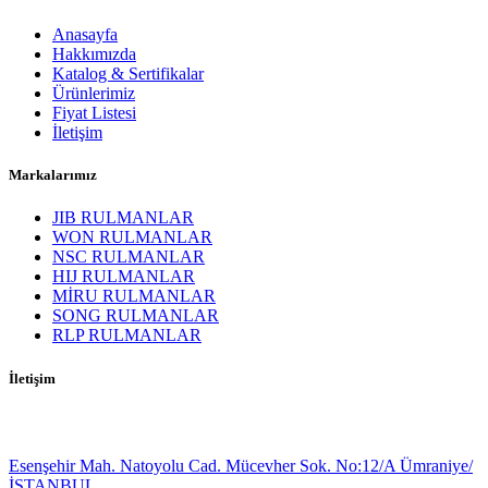
Anasayfa
Hakkımızda
Katalog & Sertifikalar
Ürünlerimiz
Fiyat Listesi
İletişim
Markalarımız
JIB RULMANLAR
WON RULMANLAR
NSC RULMANLAR
HIJ RULMANLAR
MİRU RULMANLAR
SONG RULMANLAR
RLP RULMANLAR
İletişim
Esenşehir Mah. Natoyolu Cad. Mücevher Sok. No:12/A Ümraniye/
İSTANBUL