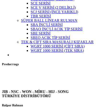
SCE SERİSİ
SCE V SERİSİ (2 DELİKLİ)
SCJ SERİSİ (İNCE YARIKLI)
TBR SERİSİ
SÜPER BALL LİNEAR RULMAN
SBA İNÇ'Lİ SERİSİ
SBAO İNÇ'Lİ AÇIK TİP SERİSİ
SBE SERİSİ
SBEO AÇIK TİP SERİSİ
TEK & ÇİFT SIRA MASURALI KIZAKLAR
WGRT 1000 SERİSİ (ÇİFT SIRA)
WGRT 1000 SERİSİ (TEK SIRA)
Product tags
JIB - NSC - WON -
MİRU - HIJ - SONG
TÜRKİYE DİSTRİBÜTÖRÜ
Rulpar Rulman