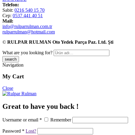
Telefon:
Sabit:
0216 540 15 70
Cep:
0537 441 40 51
Mail:
info@rulparrulman.com.tr
rulparrulman@hotmail.com
©
RULPAR RULMAN Oto Yedek Parça Paz. Ltd. Şti
What are you looking for?
Navigation
My Cart
Close
Great to have you back !
Username or email
*
Remember
Password
*
Lost?