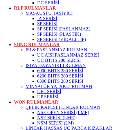
DC SERİSİ
RLP RULMANLAR
MASAÜSTÜ TAŞIYICI
IA SERİSİ
SP SERİSİ
SP SERİSİ (PASLANMAZ)
SP SERİSİ (PLASTİK)
SP SERİSİ (VİDALI TİP)
SONG RULMANLAR
ISI & PASLANMAZ RULMAN
UC AISI PASLANMAZ SERİSİ
UC BTHS 280 SERİSİ
ISIYA DAYANIKLI RULMAN
6000 BHTS 280 SERİSİ
6200 BHTS 280 SERİSİ
6300 BHTS 280 SERİSİ
MİNYATÜR YATAKLI RULMAN
UFL SERİSİ
UP SERİSİ
WON RULMANLAR
ÇELİK KAFESLİ LİNEAR RULMAN
NSE OPEN SERİSİ (LME)
NSE SERİSİ (LME)
NSM SERİSİ (LM)
LİNEAR HASSAS ÜÇ PARÇA KIZAKLAR