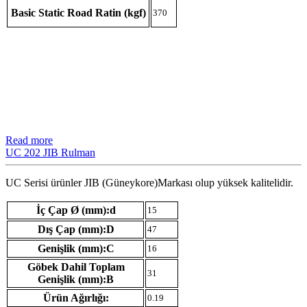
Basic Static Road Ratin (kgf)
370
Read more
UC 202 JIB Rulman
UC Serisi ürünler JIB (Güneykore)Markası olup yüksek kalitelidir.
İç Çap Ø (mm):d
15
Dış Çap (mm):D
47
Genişlik (mm):C
16
Göbek Dahil Toplam
31
Genişlik (mm):B
Ürün Ağırlığı:
0.19