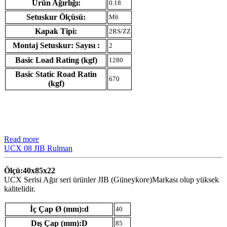
Ürün Ağırlığı:
0.18
Setuskur Ölçüsü:
M6
Kapak Tipi:
2RS/ZZ
Montaj Setuskur: Sayısı :
2
Basic Load Rating (kgf)
1280
Basic Static Road Ratin
670
(kgf)
Read more
UCX 08 JIB Rulman
Ölçü:40x85x22
UCX Serisi Ağır seri ürünler JIB (Güneykore)Markası olup yüksek
kalitelidir.
İç Çap Ø (mm):d
40
Dış Çap (mm):D
85