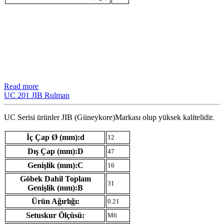
Read more
UC 201 JIB Rulman
UC Serisi ürünler JIB (Güneykore)Markası olup yüksek kalitelidir.
İç Çap Ø (mm):d
12
Dış Çap (mm):D
47
Genişlik (mm):C
16
Göbek Dahil Toplam
31
Genişlik (mm):B
Ürün Ağırlığı:
0.21
Setuskur Ölçüsü:
M6