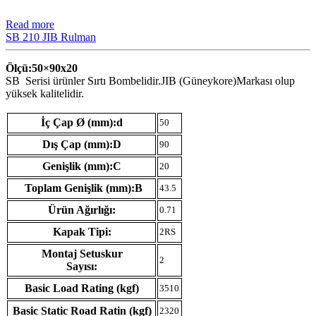
Read more
SB 210 JIB Rulman
Ölçü:50×90
x20
SB Serisi ürünler Sırtı Bombelidir.JIB (Güneykore)Markası olup
yüksek kalitelidir.
İç Çap Ø (mm):d
50
Dış Çap (mm):D
90
Genişlik (mm):C
20
Toplam Genişlik (mm):B
43.5
Ürün Ağırlığı:
0.71
Kapak Tipi:
2RS
Montaj Setuskur
2
Sayısı:
Basic Load Rating (kgf)
3510
Basic Static Road Ratin (kgf)
2320