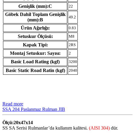
Genişlik (mm):C
22
Göbek Dahil Toplam Genişlik
49.2
(mm):B
Ürün Ağırlığı:
0.83
Setuskur Ölçüsü:
M8
Kapak Tipi:
2RS
Montaj Setuskur: Sayısı:
2
Basic Load Rating (kgf)
3200
Basic Static Road Ratin (kgf)
2040
Read more
SSA 204 Paslanmaz Rulman JIB
Ölçü:20x47x14
SS SA Serisi Rulmanlar’da kullanım kalitesi.
(AISI 304)
dür.