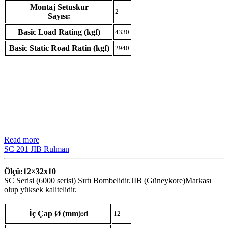
Montaj Setuskur
2
Sayısı:
Basic Load Rating (kgf)
4330
Basic Static Road Ratin (kgf)
2940
Read more
SC 201 JIB Rulman
Ölçü:12×32
x10
SC Serisi (6000 serisi) Sırtı Bombelidir.JIB (Güneykore)Markası
olup yüksek kalitelidir.
İç Çap Ø (mm):d
12