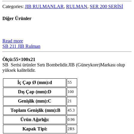
Categories:
JIB RULMANLAR
,
RULMAN
,
SER 200 SERİSİ
Diğer Ürünler
Read more
SB 211 JIB Rulman
Ölçü:55×100
x21
SB Serisi ürünler Sırtı Bombelidir.JIB (Güneykore)Markası olup
yüksek kalitelidir.
İç Çap Ø (mm):d
55
Dış Çap (mm):D
100
Genişlik (mm):C
21
Toplam Genişlik (mm):B
45.3
Ürün Ağırlığı:
0.96
Kapak Tipi:
2RS