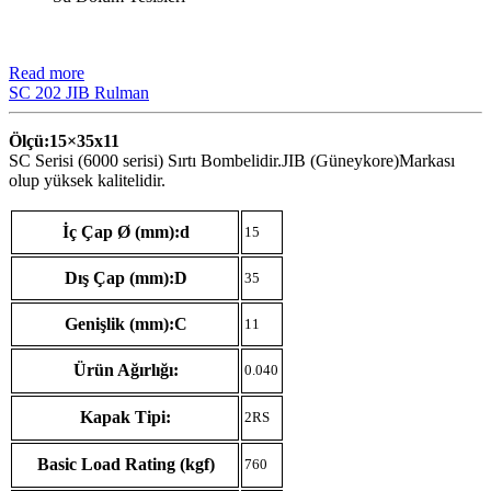
Read more
SC 202 JIB Rulman
Ölçü:15×35
x11
SC Serisi (6000 serisi) Sırtı Bombelidir.JIB (Güneykore)Markası
olup yüksek kalitelidir.
İç Çap Ø (mm):d
15
Dış Çap (mm):D
35
Genişlik (mm):C
11
Ürün Ağırlığı:
0.040
Kapak Tipi:
2RS
Basic Load Rating (kgf)
760