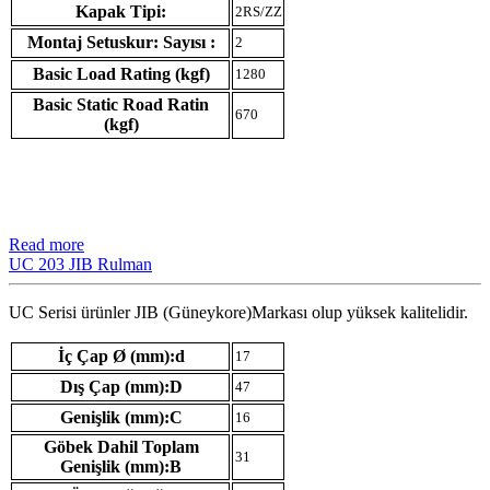
Kapak Tipi:
2RS/ZZ
Montaj Setuskur: Sayısı :
2
Basic Load Rating (kgf)
1280
Basic Static Road Ratin
670
(kgf)
Read more
UC 203 JIB Rulman
UC Serisi ürünler JIB (Güneykore)Markası olup yüksek kalitelidir.
İç Çap Ø (mm):d
17
Dış Çap (mm):D
47
Genişlik (mm):C
16
Göbek Dahil Toplam
31
Genişlik (mm):B