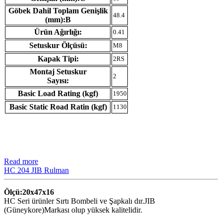
Göbek Dahil Toplam Genişlik
48.4
(mm):B
Ürün Ağırlığı:
0.41
Setuskur Ölçüsü:
M8
Kapak Tipi:
2RS
Montaj Setuskur
2
Sayısı:
Basic Load Rating (kgf)
1950
Basic Static Road Ratin (kgf)
1130
Read more
HC 204 JIB Rulman
Ölçü:20x47x16
HC Seri ürünler Sırtı Bombeli ve Şapkalı dır.JIB
(Güneykore)Markası olup yüksek kalitelidir.