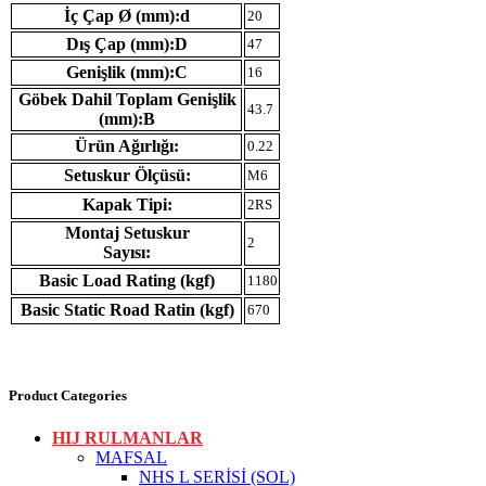
İç Çap Ø (mm):d
20
Dış Çap (mm):D
47
Genişlik (mm):C
16
Göbek Dahil Toplam Genişlik
43.7
(mm):B
Ürün Ağırlığı:
0.22
Setuskur Ölçüsü:
M6
Kapak Tipi:
2RS
Montaj Setuskur
2
Sayısı:
Basic Load Rating (kgf)
1180
Basic Static Road Ratin (kgf)
670
Product Categories
HIJ RULMANLAR
MAFSAL
NHS L SERİSİ (SOL)