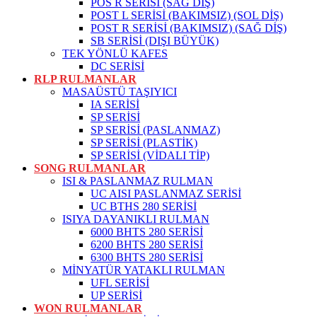
POS R SERİSİ (SAĞ DİŞ)
POST L SERİSİ (BAKIMSIZ) (SOL DİŞ)
POST R SERİSİ (BAKIMSIZ) (SAĞ DİŞ)
SB SERİSİ (DIŞI BÜYÜK)
TEK YÖNLÜ KAFES
DC SERİSİ
RLP RULMANLAR
MASAÜSTÜ TAŞIYICI
IA SERİSİ
SP SERİSİ
SP SERİSİ (PASLANMAZ)
SP SERİSİ (PLASTİK)
SP SERİSİ (VİDALI TİP)
SONG RULMANLAR
ISI & PASLANMAZ RULMAN
UC AISI PASLANMAZ SERİSİ
UC BTHS 280 SERİSİ
ISIYA DAYANIKLI RULMAN
6000 BHTS 280 SERİSİ
6200 BHTS 280 SERİSİ
6300 BHTS 280 SERİSİ
MİNYATÜR YATAKLI RULMAN
UFL SERİSİ
UP SERİSİ
WON RULMANLAR