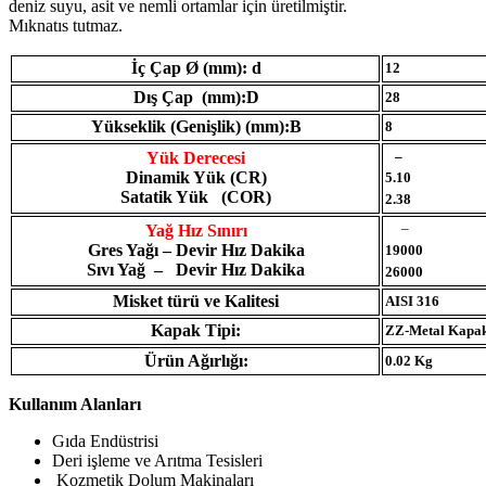
deniz suyu, asit ve nemli ortamlar için üretilmiştir.
Mıknatıs tutmaz.
İç Çap Ø (mm): d
12
Dış Çap (mm):D
28
Yükseklik (Genişlik) (mm):B
8
–
Yük Derecesi
Dinamik Yük (CR)
5.10
Satatik Yük (COR)
2.38
–
Yağ Hız Sınırı
Gres Yağı – Devir Hız Dakika
19000
Sıvı Yağ – Devir Hız Dakika
26000
Misket türü ve Kalitesi
AISI 316
Kapak Tipi:
ZZ-Metal Kapa
Ürün Ağırlığı:
0.02 Kg
Kullanım Alanları
Gıda Endüstrisi
Deri işleme ve Arıtma Tesisleri
Kozmetik Dolum Makinaları