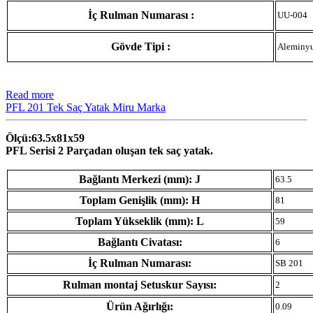
İç Rulman Numarası :
UU-004
Gövde Tipi :
Aleminy
Read more
PFL 201 Tek Saç Yatak Miru Marka
Ölçü:63.5x81x59
PFL Serisi 2 Parçadan oluşan tek saç yatak.
Bağlantı Merkezi (mm): J
63.5
Toplam Genişlik (mm): H
81
Toplam Yükseklik (mm): L
59
Bağlantı Civatası:
6
İç Rulman Numarası:
SB 201
Rulman montaj Setuskur Sayısı:
2
Ürün Ağırlığı:
0.09