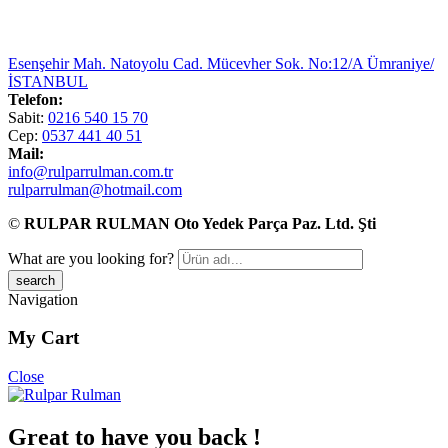
Esenşehir Mah. Natoyolu Cad. Mücevher Sok. No:12/A Ümraniye/
İSTANBUL
Telefon:
Sabit:
0216 540 15 70
Cep:
0537 441 40 51
Mail:
info@rulparrulman.com.tr
rulparrulman@hotmail.com
©
RULPAR RULMAN Oto Yedek Parça Paz. Ltd. Şti
What are you looking for?
Navigation
My Cart
Close
Great to have you back !