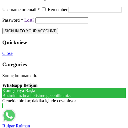
Username or email
*
Remember
Password
*
Lost?
SIGN IN TO YOUR ACCOUNT
Quickview
Close
Categories
Sonuç bulunamadı.
Whatsapp İletişim
Konuşmaya Başla
Bizimle hızlıca iletişime geçebilirsiniz.
Genelde bir kaç dakika içinde cevaplıyor.
Rulpar Rulman