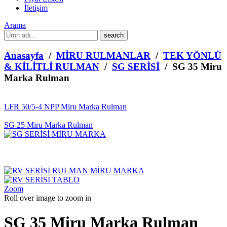
İletişim
Arama
What
are
you
Anasayfa
/
MİRU RULMANLAR
/
TEK YÖNLÜ
looking
& KİLİTLİ RULMAN
/
SG SERİSİ
/ SG 35 Miru
for?
Marka Rulman
LFR 50/5-4 NPP Miru Marka Rulman
SG 25 Miru Marka Rulman
Zoom
Roll over image to zoom in
SG 35 Miru Marka Rulman