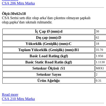
CSA 206 Miru Marka
Ölçü:30x62x18
CSA Serisi sırtı düz olup arka’dan çıkıntısı olmayan şapkalı
olup,şapka’dan sıkmalı rulmandır.
İç Çap Ø (mm):d
30
Dış çap (mm):D
62
Yükseklik (Genişlik) (mm):C
18
Toplam Yükseklik (Genişlik) (mm):B1
35.70
Basic Load Rating (kgf)
1.950
Basic Static Road Ratin (kgf)
1.1130
Setuskur Ölçüsü :S1
M8X1
Setuskur Sayısı
2
Ürün Ağırlığı:
0.31
Read more
CSA 210 Miru Marka