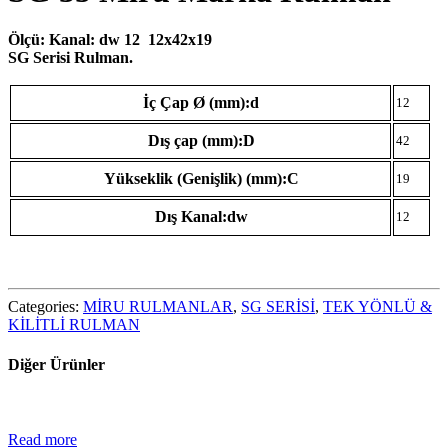
Ölçü: Kanal: dw 12 12x42x19
SG Serisi
Rulman.
İç Çap Ø (mm):d
12
Dış çap (mm):D
42
Yükseklik (Genişlik) (mm):C
19
Dış Kanal:dw
12
Categories:
MİRU RULMANLAR
,
SG SERİSİ
,
TEK YÖNLÜ &
KİLİTLİ RULMAN
Diğer Ürünler
Read more