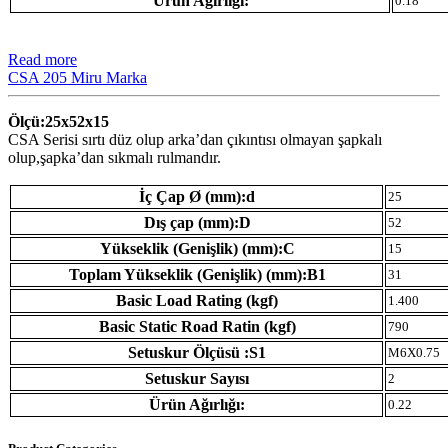
Ürün Ağırlığı:
0.18
Read more
CSA 205 Miru Marka
Ölçü:25x52x15
CSA Serisi sırtı düz olup arka’dan çıkıntısı olmayan şapkalı
olup,şapka’dan sıkmalı rulmandır.
İç Çap Ø (mm):d
25
Dış çap (mm):D
52
Yükseklik (Genişlik) (mm):C
15
Toplam Yükseklik (Genişlik) (mm):B1
31
Basic Load Rating (kgf)
1.400
Basic Static Road Ratin (kgf)
790
Setuskur Ölçüsü :S1
M6X0.75
Setuskur Sayısı
2
Ürün Ağırlığı:
0.22