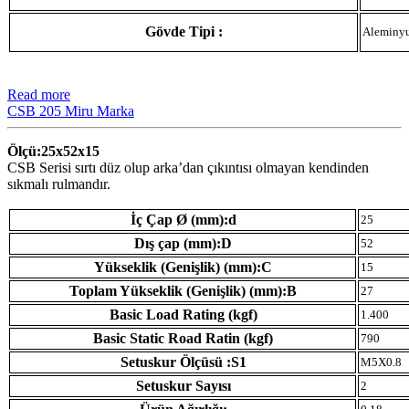
Gövde Tipi :
Aleminy
Read more
CSB 205 Miru Marka
Ölçü:25x52x15
CSB Serisi sırtı düz olup arka’dan çıkıntısı olmayan kendinden
sıkmalı rulmandır.
İç Çap Ø (mm):d
25
Dış çap (mm):D
52
Yükseklik (Genişlik) (mm):C
15
Toplam Yükseklik (Genişlik) (mm):B
27
Basic Load Rating (kgf)
1.400
Basic Static Road Ratin (kgf)
790
Setuskur Ölçüsü :S1
M5X0.8
Setuskur Sayısı
2