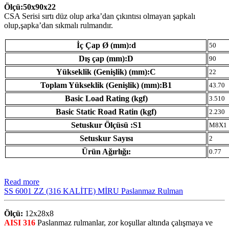
Ölçü:50x90x22
CSA Serisi sırtı düz olup arka’dan çıkıntısı olmayan şapkalı
olup,şapka’dan sıkmalı rulmandır.
İç Çap Ø (mm):d
50
Dış çap (mm):D
90
Yükseklik (Genişlik) (mm):C
22
Toplam Yükseklik (Genişlik) (mm):B1
43.70
Basic Load Rating (kgf)
3.510
Basic Static Road Ratin (kgf)
2.230
Setuskur Ölçüsü :S1
M8X1
Setuskur Sayısı
2
Ürün Ağırlığı:
0.77
Read more
SS 6001 ZZ (316 KALİTE) MİRU Paslanmaz Rulman
Ölçü:
12x28x8
AISI 316
Paslanmaz rulmanlar, zor koşullar altında çalışmaya ve