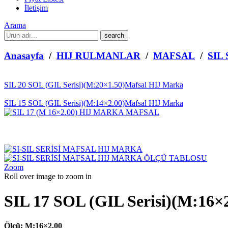
İletişim
Arama
What
are
you
Anasayfa
/
HIJ RULMANLAR
/
MAFSAL
/
SIL 
looking
for?
SIL 20 SOL (GIL Serisi)(M:20×1.50)Mafsal HIJ Marka
SIL 15 SOL (GIL Serisi)(M:14×2.00)Mafsal HIJ Marka
Zoom
Roll over image to zoom in
SIL 17 SOL (GIL Serisi)(M:16×
Ölçü: M:16×2.00