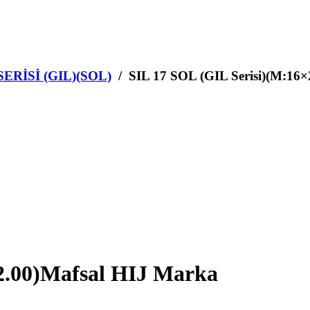
SERİSİ (GIL)(SOL)
/ SIL 17 SOL (GIL Serisi)(M:16×
2.00)Mafsal HIJ Marka