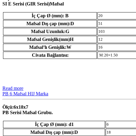
SI E Serisi (GIR Serisi)Mafsal
İç Çap Ø (mm): B
20
Mafsal Dış çap (mm):D
51
Mafsal Uzunluk:G
103
Mafsal Genişlik(mm)H
12
Mafsal’lı Genişlik:W
16
Civata Bağlantısı:
M:20×1.50
Read more
PB 6 Mafsal HIJ Marka
Ölçü:6x18x7
PB Serisi Mafsal Grubu.
İç Çap Ø (mm): d1
6
Mafsal Dış çap (mm):D
18