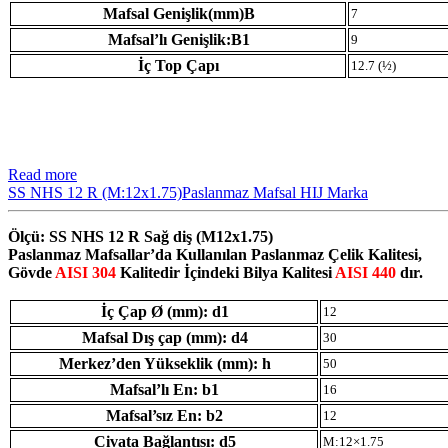
Mafsal Genişlik(mm)B
7
Mafsal’lı Genişlik:B1
9
İç Top Çapı
12.7 (½)
Read more
SS NHS 12 R (M:12x1.75)Paslanmaz Mafsal HIJ Marka
Ölçü: SS NHS 12 R Sağ diş (M12x1.75)
Paslanmaz Mafsallar’da Kullanılan Paslanmaz Çelik Kalitesi,
Gövde
AISI 304
Kalitedir İçindeki Bilya Kalitesi
AISI 440
dır.
İç Çap Ø (mm): d1
12
Mafsal Dış çap (mm): d4
30
Merkez’den Yükseklik (mm): h
50
Mafsal’lı En: b1
16
Mafsal’sız En: b2
12
Civata Bağlantısı: d5
M:12×1.75