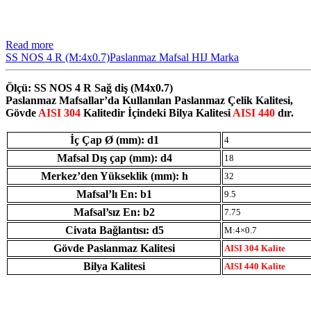
Read more
SS NOS 4 R (M:4x0.7)Paslanmaz Mafsal HIJ Marka
Ölçü: SS NOS 4 R Sağ diş (M4x0.7)
Paslanmaz Mafsallar’da Kullanılan Paslanmaz Çelik Kalitesi,
Gövde
AISI 304
Kalitedir İçindeki Bilya Kalitesi
AISI 440
dır.
İç Çap Ø (mm): d1
4
Mafsal Dış çap (mm): d4
18
Merkez’den Yükseklik (mm): h
32
Mafsal’lı En: b1
9.5
Mafsal’sız En: b2
7.75
Civata Bağlantısı: d5
M:4×0.7
Gövde Paslanmaz Kalitesi
AISI 304 Kalite
Bilya Kalitesi
AISI 440 Kalite