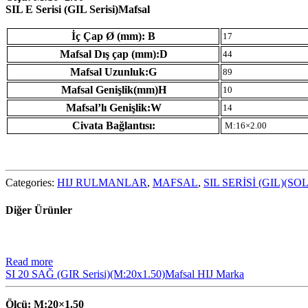
SIL E Serisi (GIL Serisi)Mafsal
İç Çap Ø (mm): B
17
Mafsal Dış çap (mm):D
44
Mafsal Uzunluk:G
89
Mafsal Genişlik(mm)H
10
Mafsal’lı Genişlik:W
14
Civata Bağlantısı:
M:16×2.00
Categories:
HIJ RULMANLAR
,
MAFSAL
,
SIL SERİSİ (GIL)(SOL
Diğer Ürünler
Read more
SI 20 SAĞ (GIR Serisi)(M:20x1.50)Mafsal HIJ Marka
Ölçü: M:20×1.50