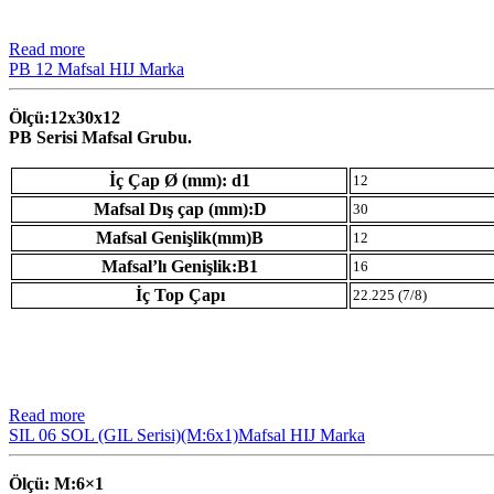
Read more
PB 12 Mafsal HIJ Marka
Ölçü:12x30x12
PB Serisi Mafsal Grubu.
İç Çap Ø (mm): d1
12
Mafsal Dış çap (mm):D
30
Mafsal Genişlik(mm)B
12
Mafsal’lı Genişlik:B1
16
İç Top Çapı
22.225 (7/8)
Read more
SIL 06 SOL (GIL Serisi)(M:6x1)Mafsal HIJ Marka
Ölçü: M:6×1