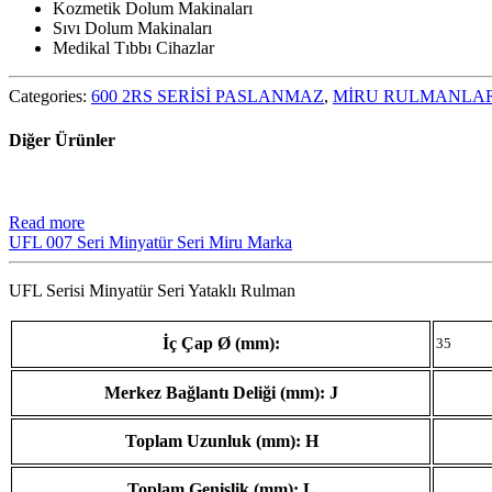
Kozmetik Dolum Makinaları
Sıvı Dolum Makinaları
Medikal Tıbbı Cihazlar
Categories:
600 2RS SERİSİ PASLANMAZ
,
MİRU RULMANLA
Diğer Ürünler
Read more
UFL 007 Seri Minyatür Seri Miru Marka
UFL Serisi Minyatür Seri Yataklı Rulman
İç Çap Ø (mm):
35
Merkez Bağlantı Deliği (mm): J
Toplam Uzunluk (mm): H
Toplam Genişlik (mm): L