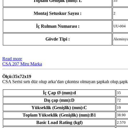
Toplam Genişlik (mm): L
55
Montaj Setuskur Sayısı :
2
İç Rulman Numarası :
UU-004
Gövde Tipi :
Aleminy
Read more
CSA 207 Miru Marka
Ölçü:35x72x19
CSA Serisi sırtı düz olup arka’dan çıkıntısı olmayan şapkalı olup,şap
İç Çap Ø (mm):d
35
Dış çap (mm):D
72
Yükseklik (Genişlik) (mm):C
19
Toplam Yükseklik (Genişlik) (mm):B1
38.90
Basic Load Rating (kgf)
2.570