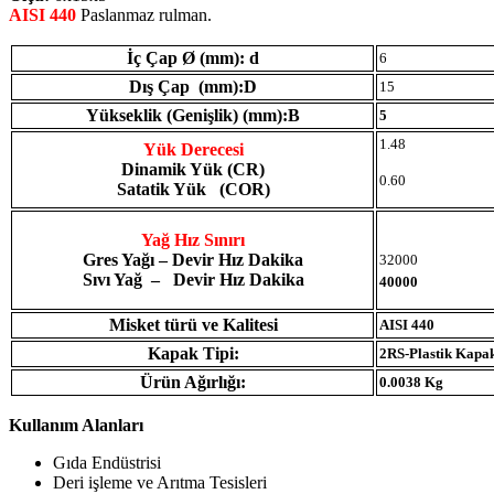
AISI 440
Paslanmaz rulman.
İç Çap Ø (mm): d
6
Dış Çap (mm):D
15
Yükseklik (Genişlik) (mm):B
5
1.48
Yük Derecesi
Dinamik Yük (CR)
0.60
Satatik Yük (COR)
Yağ Hız Sınırı
Gres Yağı – Devir Hız Dakika
32000
Sıvı Yağ – Devir Hız Dakika
40000
Misket türü ve Kalitesi
AISI 440
Kapak Tipi:
2RS-Plastik Kapa
Ürün Ağırlığı:
0.0038 Kg
Kullanım Alanları
Gıda Endüstrisi
Deri işleme ve Arıtma Tesisleri