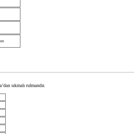
um
ka’dan sıkmalı rulmandır.