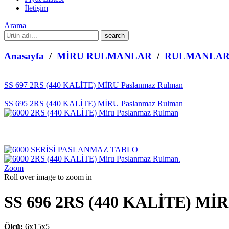
İletişim
Arama
What
are
you
Anasayfa
/
MİRU RULMANLAR
/
RULMANLA
looking
for?
SS 697 2RS (440 KALİTE) MİRU Paslanmaz Rulman
SS 695 2RS (440 KALİTE) MİRU Paslanmaz Rulman
Zoom
Roll over image to zoom in
SS 696 2RS (440 KALİTE) Mİ
Ölçü:
6x15x5