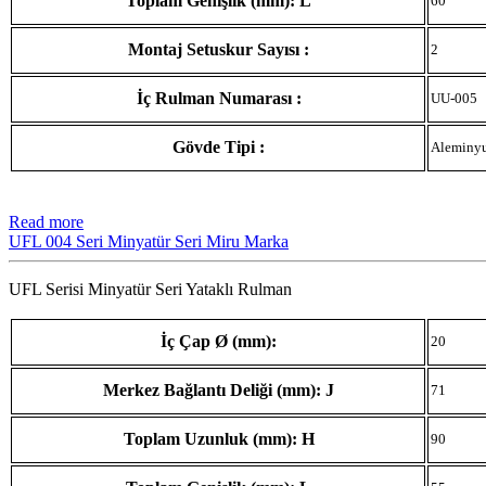
Toplam Genişlik (mm): L
60
Montaj Setuskur Sayısı :
2
İç Rulman Numarası :
UU-005
Gövde Tipi :
Aleminy
Read more
UFL 004 Seri Minyatür Seri Miru Marka
UFL Serisi Minyatür Seri Yataklı Rulman
İç Çap Ø (mm):
20
Merkez Bağlantı Deliği (mm): J
71
Toplam Uzunluk (mm): H
90