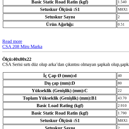
Basic Static Road Ratin (kgf)
1.540
Setuskur Ölçüsü :S1
M8X1
Setuskur Sayısı
2
Ürün Ağırlığı:
0.51
Read more
CSA 208 Miru Marka
Ölçü:40x80x22
CSA Serisi sırtı düz olup arka’dan çıkıntısı olmayan şapkalı olup,şap
İç Çap Ø (mm):d
40
Dış çap (mm):D
80
Yükseklik (Genişlik) (mm):C
22
Toplam Yükseklik (Genişlik) (mm):B1
43.70
Basic Load Rating (kgf)
2.910
Basic Static Road Ratin (kgf)
1.790
Setuskur Ölçüsü :S1
M8X1
Setuskur Sayısı
2