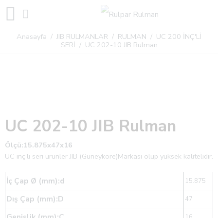
Anasayfa
/
JIB RULMANLAR
/
RULMAN
/
UC 200 İNÇ'Lİ
SERİ
/ UC 202-10 JIB Rulman
UC 202-10 JIB Rulman
Ölçü:15.875x47x16
UC inç’li seri ürünler JIB (Güneykore)Markası olup yüksek kalitelidir.
İç Çap Ø (mm):d
15.875
Dış Çap (mm):D
47
Genişlik (mm):C
16