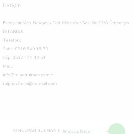
İletişim
Esenşehir Mah. Natoyolu Cad. Mücevher Sok. No:12/A Ümraniye/
İSTANBUL
Telefon:
Sabit:
0216 540 15 70
Cep:
0537 441 40 51
Mail:
info@rulparrulman.com.tr
rulparrulman@hotmail.com
©
RULPAR RULMAN Oto Yedek Parça Paz. Ltd. Şti
Whatsapp İletişim