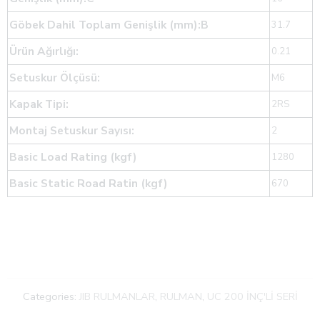
Göbek Dahil Toplam Genişlik (mm):B
31.7
Ürün Ağırlığı:
0.21
Setuskur Ölçüsü:
M6
Kapak Tipi:
2RS
Montaj Setuskur Sayısı:
2
Basic Load Rating (kgf)
1280
Basic Static Road Ratin (kgf)
670
Categories:
JIB RULMANLAR
,
RULMAN
,
UC 200 İNÇ'Lİ SERİ