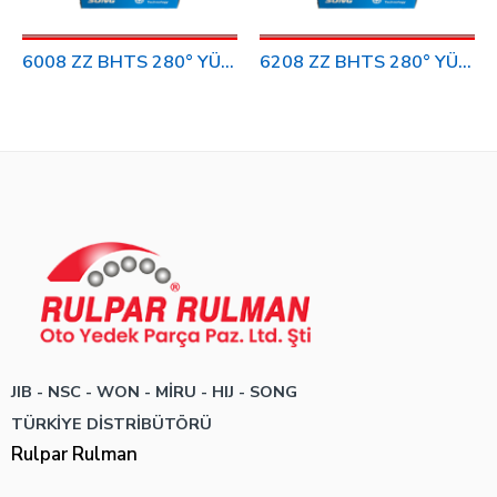
6008 ZZ BHTS 280° YÜKSEK ISI RULMAN
6208 ZZ BHTS 280° YÜKSEK ISI RULMAN
JIB - NSC - WON -
MİRU - HIJ - SONG
TÜRKİYE DİSTRİBÜTÖRÜ
Rulpar Rulman