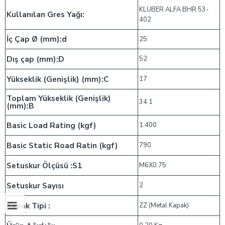
KLUBER ALFA BHR 53-
Kullanılan Gres Yağı:
402
İç Çap Ø (mm):d
25
Dış çap (mm):D
52
Yükseklik (Genişlik) (mm):C
17
Toplam Yükseklik (Genişlik)
34.1
(mm):B
Basic Load Rating (kgf)
1.400
Basic Static Road Ratin (kgf)
790
Setuskur Ölçüsü :S1
M6X0.75
Setuskur Sayısı
2
Kapak Tipi :
ZZ (Metal Kapak)