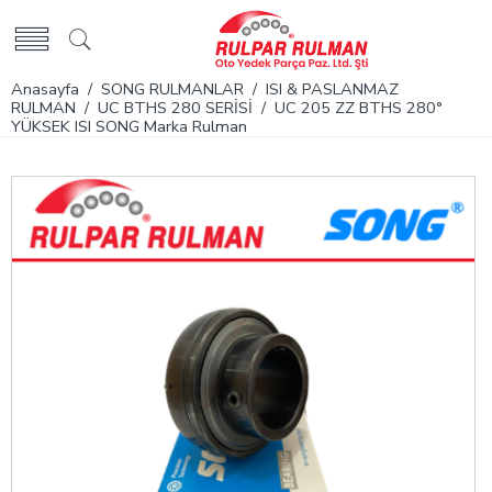
Anasayfa
/
SONG RULMANLAR
/
ISI & PASLANMAZ
RULMAN
/
UC BTHS 280 SERİSİ
/ UC 205 ZZ BTHS 280°
YÜKSEK ISI SONG Marka Rulman