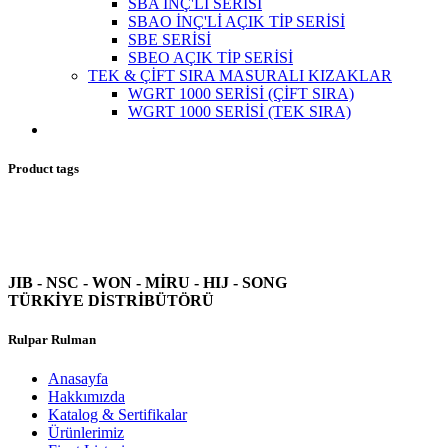
SBA İNÇ'Lİ SERİSİ
SBAO İNÇ'Lİ AÇIK TİP SERİSİ
SBE SERİSİ
SBEO AÇIK TİP SERİSİ
TEK & ÇİFT SIRA MASURALI KIZAKLAR
WGRT 1000 SERİSİ (ÇİFT SIRA)
WGRT 1000 SERİSİ (TEK SIRA)
Product tags
JIB - NSC - WON -
MİRU - HIJ - SONG
TÜRKİYE DİSTRİBÜTÖRÜ
Rulpar Rulman
Anasayfa
Hakkımızda
Katalog & Sertifikalar
Ürünlerimiz