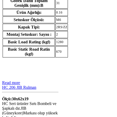
Göbek Dahil Toplam
31
Genişlik (mm):B
Ürün Ağırlığı:
0.16
Setuskur Ölçüsü:
M6
Kapak Tipi:
2RS/ZZ
Montaj Setuskur: Sayısı :
2
Basic Load Rating (kgf)
1280
Basic Static Road Ratin
670
(kgf)
Read more
HC 206 JIB Rulman
Ölçü:30x62x19
HC Seri ürünler Sırtı Bombeli ve
Şapkalı dır.JIB
(Güneykore)Markası olup yüksek