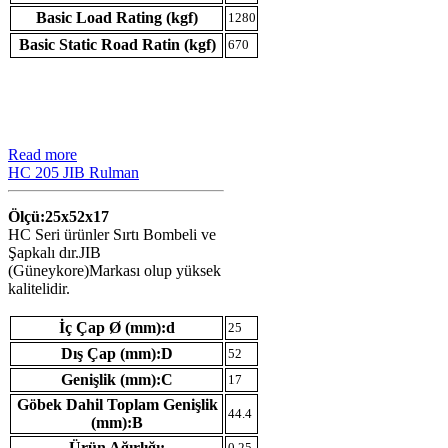
Basic Load Rating (kgf)
1280
Basic Static Road Ratin (kgf)
670
Read more
HC 205 JIB Rulman
Ölçü:25x52x17
HC Seri ürünler Sırtı Bombeli ve
Şapkalı dır.JIB
(Güneykore)Markası olup yüksek
kalitelidir.
İç Çap Ø (mm):d
25
Dış Çap (mm):D
52
Genişlik (mm):C
17
Göbek Dahil Toplam Genişlik
44.4
(mm):B
Ürün Ağırlığı:
0.25