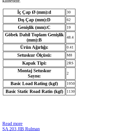
kalitelidir.
İç Çap Ø (mm):d
30
Dış Çap (mm):D
62
Genişlik (mm):C
19
Göbek Dahil Toplam Genişlik
48.4
(mm):B
Ürün Ağırlığı:
0.41
Setuskur Ölçüsü:
M8
Kapak Tipi:
2RS
Montaj Setuskur
2
Sayısı:
Basic Load Rating (kgf)
1950
Basic Static Road Ratin (kgf)
1130
Read more
SA 203 JIB Rulman