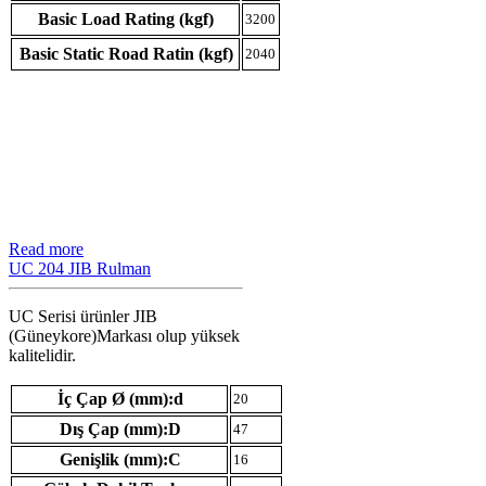
Basic Load Rating (kgf)
3200
Basic Static Road Ratin (kgf)
2040
Read more
UC 204 JIB Rulman
UC Serisi ürünler JIB
(Güneykore)Markası olup yüksek
kalitelidir.
İç Çap Ø (mm):d
20
Dış Çap (mm):D
47
Genişlik (mm):C
16