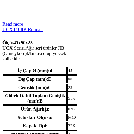
Read more
UCX 09 JIB Rulman
Ölçü:45x90x23
UCX Serisi Ağır seri ürünler JIB
(Güneykore)Markası olup yüksek
kalitelidir.
İç Çap Ø (mm):d
45
Dış Çap (mm):D
90
Genişlik (mm):C
23
Göbek Dahil Toplam Genişlik
51.6
(mm):B
Ürün Ağırlığı:
0.95
Setuskur Ölçüsü:
M10
Kapak Tipi:
2RS