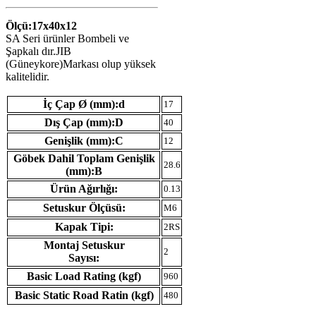
Ölçü:17x40x12
SA Seri ürünler Bombeli ve
Şapkalı dır.JIB
(Güneykore)Markası olup yüksek
kalitelidir.
İç Çap Ø (mm):d
17
Dış Çap (mm):D
40
Genişlik (mm):C
12
Göbek Dahil Toplam Genişlik
28.6
(mm):B
Ürün Ağırlığı:
0.13
Setuskur Ölçüsü:
M6
Kapak Tipi:
2RS
Montaj Setuskur
2
Sayısı:
Basic Load Rating (kgf)
960
Basic Static Road Ratin (kgf)
480