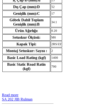
İç Çap Ø (mm):d
25
Dış Çap (mm):D
52
Genişlik (mm):C
17
Göbek Dahil Toplam
34.1
Genişlik (mm):B
Ürün Ağırlığı:
0.20
Setuskur Ölçüsü:
M6
Kapak Tipi:
2RS/ZZ
Montaj Setuskur: Sayısı :
2
Basic Load Rating (kgf)
1400
Basic Static Road Ratin
790
(kgf)
Read more
SA 202 JIB Rulman