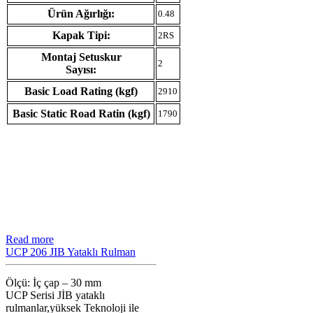
Ürün Ağırlığı:
0.48
Kapak Tipi:
2RS
Montaj Setuskur
2
Sayısı:
Basic Load Rating (kgf)
2910
Basic Static Road Ratin (kgf)
1790
Read more
UCP 206 JIB Yataklı Rulman
Ölçü: İç çap – 30 mm
UCP Serisi JİB ​​yataklı
rulmanlar,yüksek Teknoloji ile