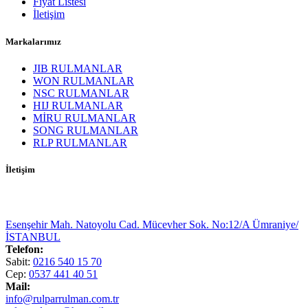
Fiyat Listesi
İletişim
Markalarımız
JIB RULMANLAR
WON RULMANLAR
NSC RULMANLAR
HIJ RULMANLAR
MİRU RULMANLAR
SONG RULMANLAR
RLP RULMANLAR
İletişim
Esenşehir Mah. Natoyolu Cad. Mücevher Sok. No:12/A Ümraniye/
İSTANBUL
Telefon:
Sabit:
0216 540 15 70
Cep:
0537 441 40 51
Mail:
info@rulparrulman.com.tr