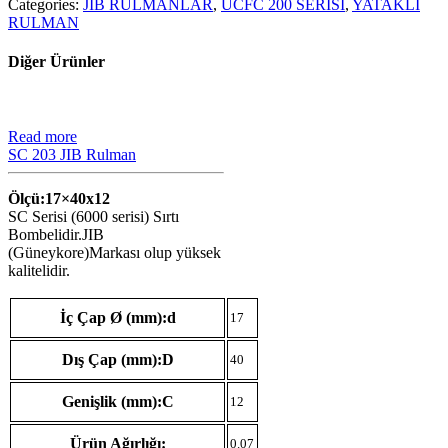
Categories:
JIB RULMANLAR
,
UCFC 200 SERİSİ
,
YATAKLI
RULMAN
Diğer Ürünler
Read more
SC 203 JIB Rulman
Ölçü:17×40
x12
SC Serisi (6000 serisi) Sırtı
Bombelidir.JIB
(Güneykore)Markası olup yüksek
kalitelidir.
İç Çap Ø (mm):d
17
Dış Çap (mm):D
40
Genişlik (mm):C
12
Ürün Ağırlığı:
0.07