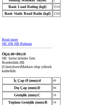
Montaj Setuskur Sayısı:
2
Basic Load Rating (kgf)
3510
Basic Static Road Ratin (kgf)
2320
Read more
SB 208 JIB Rulman
Ölçü:40×80
x18
SB Serisi ürünler Sırtı
Bombelidir.JIB
(Güneykore)Markası olup yüksek
kalitelidir.
İç Çap Ø (mm):d
40
Dış Çap (mm):D
80
Genişlik (mm):C
18
Toplam Genişlik (mm):B
34