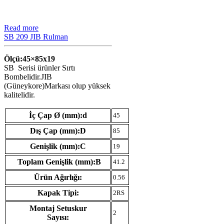
Read more
SB 209 JIB Rulman
Ölçü:45×85
x19
SB Serisi ürünler Sırtı
Bombelidir.JIB
(Güneykore)Markası olup yüksek
kalitelidir.
İç Çap Ø (mm):d
45
Dış Çap (mm):D
85
Genişlik (mm):C
19
Toplam Genişlik (mm):B
41.2
Ürün Ağırlığı:
0.56
Kapak Tipi:
2RS
Montaj Setuskur
2
Sayısı: