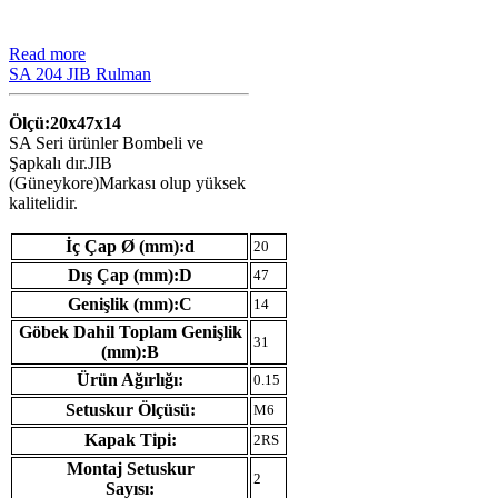
Read more
SA 204 JIB Rulman
Ölçü:20x47x14
SA Seri ürünler Bombeli ve
Şapkalı dır.JIB
(Güneykore)Markası olup yüksek
kalitelidir.
İç Çap Ø (mm):d
20
Dış Çap (mm):D
47
Genişlik (mm):C
14
Göbek Dahil Toplam Genişlik
31
(mm):B
Ürün Ağırlığı:
0.15
Setuskur Ölçüsü:
M6
Kapak Tipi:
2RS
Montaj Setuskur
2
Sayısı: