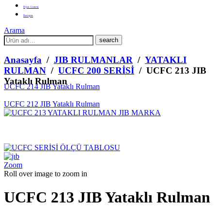
Fiyat Listesi
İletişim
Arama
What
are
you
Anasayfa
/
JIB RULMANLAR
/
YATAKLI
looking
RULMAN
/
UCFC 200 SERİSİ
/ UCFC 213 JIB
for?
Yataklı Rulman
UCFC 214 JIB Yataklı Rulman
UCFC 212 JIB Yataklı Rulman
Zoom
Roll over image to zoom in
UCFC 213 JIB Yataklı Rulman