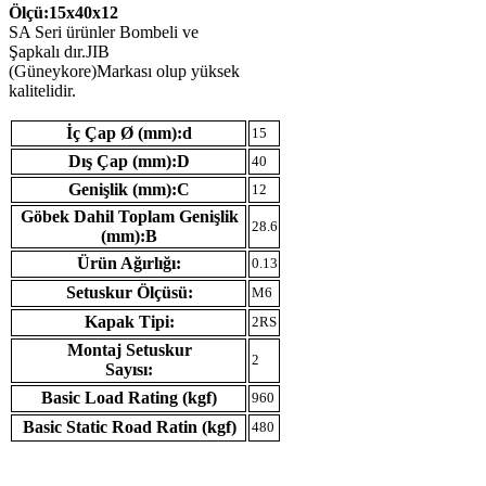
Ölçü:15x40x12
SA Seri ürünler Bombeli ve
Şapkalı dır.JIB
(Güneykore)Markası olup yüksek
kalitelidir.
İç Çap Ø (mm):d
15
Dış Çap (mm):D
40
Genişlik (mm):C
12
Göbek Dahil Toplam Genişlik
28.6
(mm):B
Ürün Ağırlığı:
0.13
Setuskur Ölçüsü:
M6
Kapak Tipi:
2RS
Montaj Setuskur
2
Sayısı:
Basic Load Rating (kgf)
960
Basic Static Road Ratin (kgf)
480