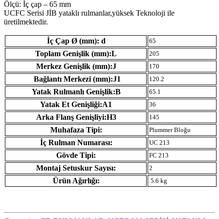
Ölçü: İç çap – 65 mm
UCFC Serisi JİB ​​yataklı rulmanlar,yüksek Teknoloji ile
üretilmektedir.
İç Çap Ø (mm): d
65
Toplam Genişlik (mm):L
205
Merkez Genişlik (mm):J
170
Bağlantı Merkezi (mm):J1
120.2
Yatak Rulmanlı Genişlik:B
65.1
Yatak Et Genişliği:A1
36
Arka Flanş Genişliyi:H3
145
Muhafaza Tipi:
Plummer Bloğu
İç Rulman Numarası:
UC 213
Gövde Tipi:
FC 213
Montaj Setuskur Sayısı:
2
Ürün Ağırlığı:
5.6 kg