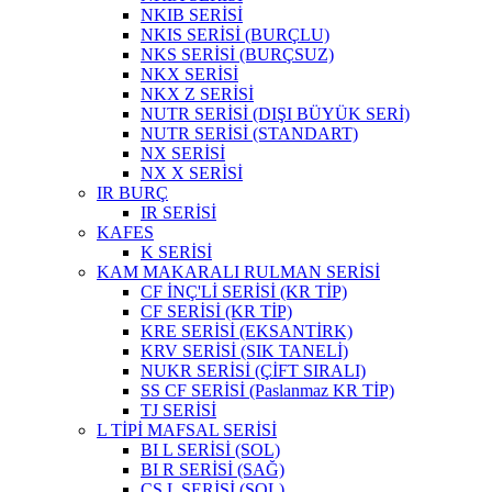
NKIB SERİSİ
NKIS SERİSİ (BURÇLU)
NKS SERİSİ (BURÇSUZ)
NKX SERİSİ
NKX Z SERİSİ
NUTR SERİSİ (DIŞI BÜYÜK SERİ)
NUTR SERİSİ (STANDART)
NX SERİSİ
NX X SERİSİ
IR BURÇ
IR SERİSİ
KAFES
K SERİSİ
KAM MAKARALI RULMAN SERİSİ
CF İNÇ'Lİ SERİSİ (KR TİP)
CF SERİSİ (KR TİP)
KRE SERİSİ (EKSANTİRK)
KRV SERİSİ (SIK TANELİ)
NUKR SERİSİ (ÇİFT SIRALI)
SS CF SERİSİ (Paslanmaz KR TİP)
TJ SERİSİ
L TİPİ MAFSAL SERİSİ
BI L SERİSİ (SOL)
BI R SERİSİ (SAĞ)
CS L SERİSİ (SOL)