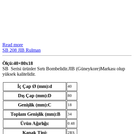
Read more
SB 208 JIB Rulman
Ölçü:40×80
x18
SB Serisi ürünler Sırtı Bombelidir.JIB (Güneykore)Markası olup
yüksek kalitelidir.
İç Çap Ø (mm):d
40
Dış Çap (mm):D
80
Genişlik (mm):C
18
Toplam Genişlik (mm):B
34
Ürün Ağırlığı:
0.48
Kapak Tipi:
2RS