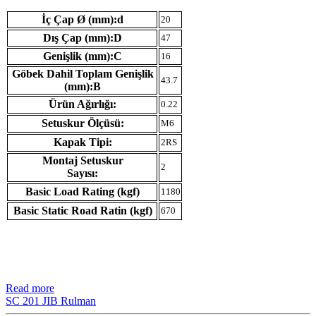
İç Çap Ø (mm):d
20
Dış Çap (mm):D
47
Genişlik (mm):C
16
Göbek Dahil Toplam Genişlik
43.7
(mm):B
Ürün Ağırlığı:
0.22
Setuskur Ölçüsü:
M6
Kapak Tipi:
2RS
Montaj Setuskur
2
Sayısı:
Basic Load Rating (kgf)
1180
Basic Static Road Ratin (kgf)
670
Read more
SC 201 JIB Rulman