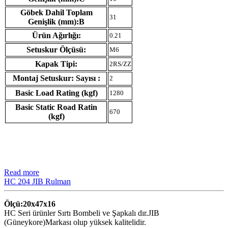
Göbek Dahil Toplam
31
Genişlik (mm):B
Ürün Ağırlığı:
0.21
Setuskur Ölçüsü:
M6
Kapak Tipi:
2RS/ZZ
Montaj Setuskur: Sayısı :
2
Basic Load Rating (kgf)
1280
Basic Static Road Ratin
670
(kgf)
Read more
HC 204 JIB Rulman
Ölçü:20x47x16
HC Seri ürünler Sırtı Bombeli ve Şapkalı dır.JIB
(Güneykore)Markası olup yüksek kalitelidir.