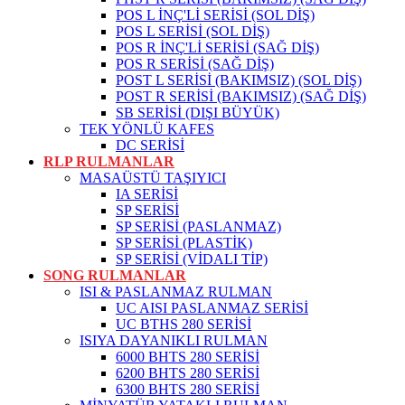
POS L İNÇ'Lİ SERİSİ (SOL DİŞ)
POS L SERİSİ (SOL DİŞ)
POS R İNÇ'Lİ SERİSİ (SAĞ DİŞ)
POS R SERİSİ (SAĞ DİŞ)
POST L SERİSİ (BAKIMSIZ) (SOL DİŞ)
POST R SERİSİ (BAKIMSIZ) (SAĞ DİŞ)
SB SERİSİ (DIŞI BÜYÜK)
TEK YÖNLÜ KAFES
DC SERİSİ
RLP RULMANLAR
MASAÜSTÜ TAŞIYICI
IA SERİSİ
SP SERİSİ
SP SERİSİ (PASLANMAZ)
SP SERİSİ (PLASTİK)
SP SERİSİ (VİDALI TİP)
SONG RULMANLAR
ISI & PASLANMAZ RULMAN
UC AISI PASLANMAZ SERİSİ
UC BTHS 280 SERİSİ
ISIYA DAYANIKLI RULMAN
6000 BHTS 280 SERİSİ
6200 BHTS 280 SERİSİ
6300 BHTS 280 SERİSİ