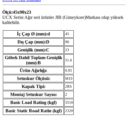
Ölçü:45x90x23
UCX Serisi Ağır seri ürünler JIB (Güneykore)Markası olup yüksek
kalitelidir.
İç Çap Ø (mm):d
45
Dış Çap (mm):D
90
Genişlik (mm):C
23
Göbek Dahil Toplam Genişlik
51.6
(mm):B
Ürün Ağırlığı:
0.95
Setuskur Ölçüsü:
M10
Kapak Tipi:
2RS
Montaj Setuskur Sayısı:
2
Basic Load Rating (kgf)
3510
Basic Static Road Ratin (kgf)
2320