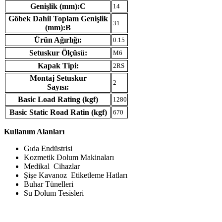
Genişlik (mm):C
14
Göbek Dahil Toplam Genişlik
31
(mm):B
Ürün Ağırlığı:
0.15
Setuskur Ölçüsü:
M6
Kapak Tipi:
2RS
Montaj Setuskur
2
Sayısı:
Basic Load Rating (kgf)
1280
Basic Static Road Ratin (kgf)
670
Kullanım Alanları
Gıda Endüstrisi
Kozmetik Dolum Makinaları
Medikal Cihazlar
Şişe Kavanoz Etiketleme Hatları
Buhar Tünelleri
Su Dolum Tesisleri