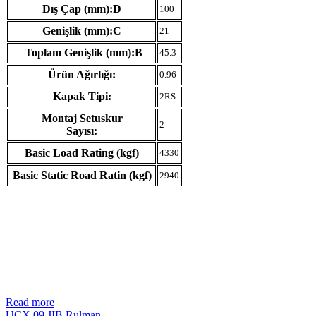
Dış Çap (mm):D
100
Genişlik (mm):C
21
Toplam Genişlik (mm):B
45.3
Ürün Ağırlığı:
0.96
Kapak Tipi:
2RS
Montaj Setuskur
2
Sayısı:
Basic Load Rating (kgf)
4330
Basic Static Road Ratin (kgf)
2940
Read more
UCX 09 JIB Rulman