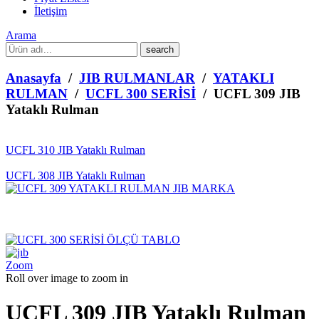
İletişim
Arama
What
are
you
Anasayfa
/
JIB RULMANLAR
/
YATAKLI
looking
RULMAN
/
UCFL 300 SERİSİ
/ UCFL 309 JIB
for?
Yataklı Rulman
UCFL 310 JIB Yataklı Rulman
UCFL 308 JIB Yataklı Rulman
Zoom
Roll over image to zoom in
UCFL 309 JIB Yataklı Rulman