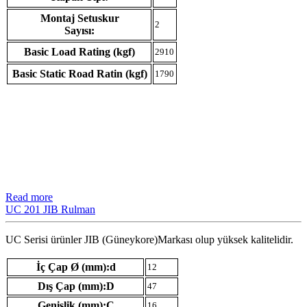
Montaj Setuskur
2
Sayısı:
Basic Load Rating (kgf)
2910
Basic Static Road Ratin (kgf)
1790
Read more
UC 201 JIB Rulman
UC Serisi ürünler JIB (Güneykore)Markası olup yüksek kalitelidir.
İç Çap Ø (mm):d
12
Dış Çap (mm):D
47
Genişlik (mm):C
16