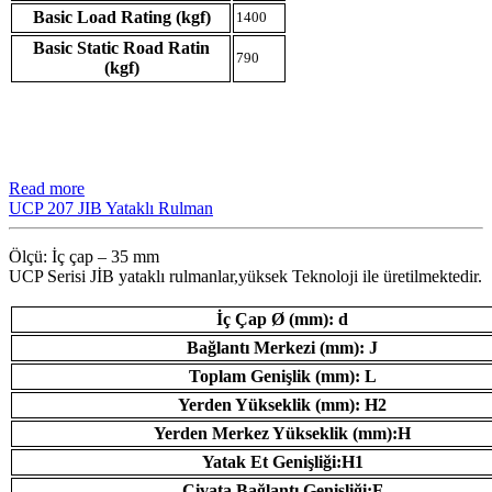
Basic Load Rating (kgf)
1400
Basic Static Road Ratin
790
(kgf)
Read more
UCP 207 JIB Yataklı Rulman
Ölçü: İç çap – 35 mm
UCP Serisi JİB ​​yataklı rulmanlar,yüksek Teknoloji ile üretilmektedir.
İç Çap Ø (mm): d
Bağlantı Merkezi (mm): J
Toplam Genişlik (mm): L
Yerden Yükseklik (mm): H2
Yerden Merkez Yükseklik (mm):H
Yatak Et Genişliği:H1
Civata Bağlantı Genişliği:F