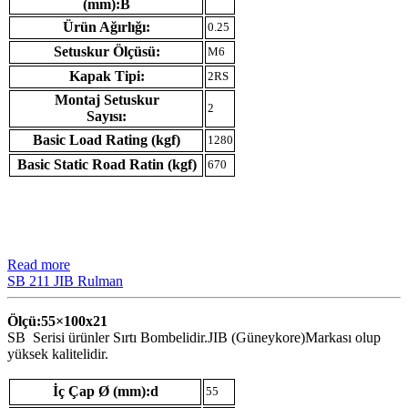
(mm):B
Ürün Ağırlığı:
0.25
Setuskur Ölçüsü:
M6
Kapak Tipi:
2RS
Montaj Setuskur
2
Sayısı:
Basic Load Rating (kgf)
1280
Basic Static Road Ratin (kgf)
670
Read more
SB 211 JIB Rulman
Ölçü:55×100
x21
SB Serisi ürünler Sırtı Bombelidir.JIB (Güneykore)Markası olup
yüksek kalitelidir.
İç Çap Ø (mm):d
55