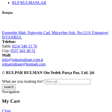
RLP RULMANLAR
İletişim
Esenşehir Mah. Natoyolu Cad. Mücevher Sok. No:12/A Ümraniye/
İSTANBUL
Telefon:
Sabit:
0216 540 15 70
Cep:
0537 441 40 51
Mail:
info@rulparrulman.com.tr
rulparrulman@hotmail.com
©
RULPAR RULMAN Oto Yedek Parça Paz. Ltd. Şti
What are you looking for?
Navigation
My Cart
Close