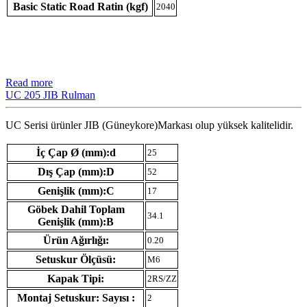
Basic Static Road Ratin (kgf)
2040
Read more
UC 205 JIB Rulman
UC Serisi ürünler JIB (Güneykore)Markası olup yüksek kalitelidir.
İç Çap Ø (mm):d
25
Dış Çap (mm):D
52
Genişlik (mm):C
17
Göbek Dahil Toplam
34.1
Genişlik (mm):B
Ürün Ağırlığı:
0.20
Setuskur Ölçüsü:
M6
Kapak Tipi:
2RS/ZZ
Montaj Setuskur: Sayısı :
2