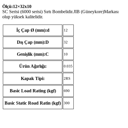
Ölçü:12×32
x10
SC Serisi (6000 serisi) Sırtı Bombelidir.JIB (Güneykore)Markası
olup yüksek kalitelidir.
İç Çap Ø (mm):d
12
Dış Çap (mm):D
32
Genişlik (mm):C
10
Ürün Ağırlığı:
0.035
Kapak Tipi:
2RS
Basic Load Rating (kgf)
690
Basic Static Road Ratin (kgf)
300