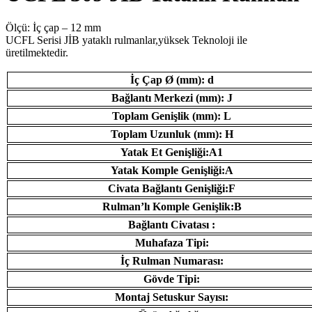
Ölçü: İç çap – 12 mm
UCFL Serisi JİB ​​yataklı rulmanlar,yüksek Teknoloji ile
üretilmektedir.
İç Çap Ø (mm): d
Bağlantı Merkezi (mm): J
Toplam Genişlik (mm): L
Toplam Uzunluk (mm): H
Yatak Et Genişliği:A1
Yatak Komple Genişliği:A
Civata Bağlantı Genişliği:F
Rulman’lı Komple Genişlik:B
Bağlantı Civatası :
Muhafaza Tipi:
İç Rulman Numarası:
Gövde Tipi:
Montaj Setuskur Sayısı: