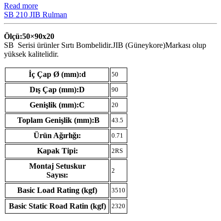
Read more
SB 210 JIB Rulman
Ölçü:50×90
x20
SB Serisi ürünler Sırtı Bombelidir.JIB (Güneykore)Markası olup
yüksek kalitelidir.
İç Çap Ø (mm):d
50
Dış Çap (mm):D
90
Genişlik (mm):C
20
Toplam Genişlik (mm):B
43.5
Ürün Ağırlığı:
0.71
Kapak Tipi:
2RS
Montaj Setuskur
2
Sayısı:
Basic Load Rating (kgf)
3510
Basic Static Road Ratin (kgf)
2320