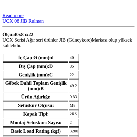
Read more
UCX 08 JIB Rulman
Ölçü:40x85x22
UCX Serisi Ağır seri ürünler JIB (Güneykore)Markası olup yüksek
kalitelidir.
İç Çap Ø (mm):d
40
Dış Çap (mm):D
85
Genişlik (mm):C
22
Göbek Dahil Toplam Genişlik
49.2
(mm):B
Ürün Ağırlığı:
0.83
Setuskur Ölçüsü:
M8
Kapak Tipi:
2RS
Montaj Setuskur: Sayısı:
2
Basic Load Rating (kgf)
3200