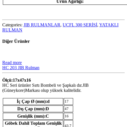
Ürün Ağırlığı:
Categories:
JIB RULMANLAR
,
UCFL 300 SERİSİ
,
YATAKLI
RULMAN
Diğer Ürünler
Read more
HC 203 JIB Rulman
Ölçü:17x47x16
HC Seri ürünler Sırtı Bombeli ve Şapkalı dır.JIB
(Güneykore)Markası olup yüksek kalitelidir.
İç Çap Ø (mm):d
17
Dış Çap (mm):D
47
Genişlik (mm):C
16
Göbek Dahil Toplam Genişlik
43.7