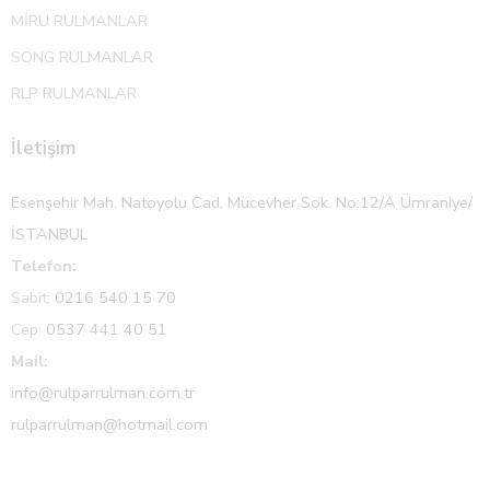
MİRU RULMANLAR
SONG RULMANLAR
RLP RULMANLAR
İletişim
Esenşehir Mah. Natoyolu Cad. Mücevher Sok. No:12/A Ümraniye/
İSTANBUL
Telefon:
Sabit:
0216 540 15 70
Cep:
0537 441 40 51
Mail:
info@rulparrulman.com.tr
rulparrulman@hotmail.com