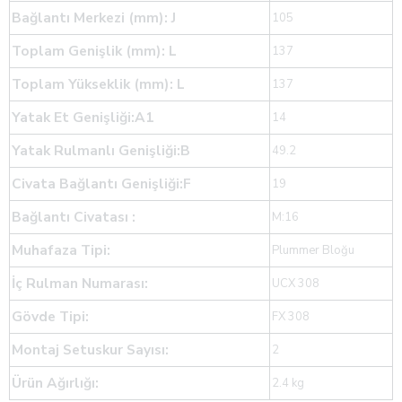
Bağlantı Merkezi (mm): J
105
Toplam Genişlik (mm): L
137
Toplam Yükseklik (mm): L
137
Yatak Et Genişliği:A1
14
Yatak Rulmanlı Genişliği:B
49.2
Civata Bağlantı Genişliği:F
19
Bağlantı Civatası :
M:16
Muhafaza Tipi:
Plummer Bloğu
İç Rulman Numarası:
UCX 308
Gövde Tipi:
FX 308
Montaj Setuskur Sayısı:
2
Ürün Ağırlığı:
2.4 kg