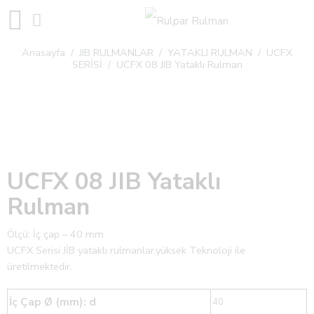
Anasayfa
/
JIB RULMANLAR
/
YATAKLI RULMAN
/
UCFX
SERİSİ
/ UCFX 08 JIB Yataklı Rulman
UCFX 08 JIB Yataklı
Rulman
Ölçü: İç çap – 40 mm
UCFX Serisi JİB ​​yataklı rulmanlar,yüksek Teknoloji ile
üretilmektedir.
İç Çap Ø (mm): d
40