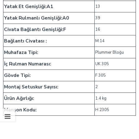
Yatak Et Genişliği:A1
13
Yatak Rulmanlı Genişliği:A0
39
Civata Bağlantı Genişliği:F
16
Bağlantı Civatası :
M:14
Muhafaza Tipi:
Plummer Bloğu
İç Rulman Numarası:
UK 305
Gövde Tipi:
F 305
Montaj Setuskur Sayısı:
2
Ürün Ağırlığı:
1.4 kg
Manşon Kodu:
H 2305