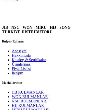
JIB - NSC - WON -
MİRU - HIJ - SONG
TÜRKİYE DİSTRİBÜTÖRÜ
Rulpar Rulman
Anasayfa
Hakkımızda
Katalog & Sertifikalar
Ürünlerimiz
Fiyat Listesi
İletişim
Markalarımız
JIB RULMANLAR
WON RULMANLAR
NSC RULMANLAR
HIJ RULMANLAR
MİRU RULMANLAR