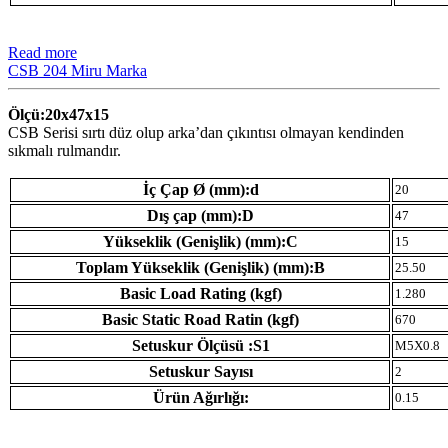
Read more
CSB 204 Miru Marka
Ölçü:20x47x15
CSB Serisi sırtı düz olup arka’dan çıkıntısı olmayan kendinden
sıkmalı rulmandır.
İç Çap Ø (mm):d
20
Dış çap (mm):D
47
Yükseklik (Genişlik) (mm):C
15
Toplam Yükseklik (Genişlik) (mm):B
25.50
Basic Load Rating (kgf)
1.280
Basic Static Road Ratin (kgf)
670
Setuskur Ölçüsü :S1
M5X0.8
Setuskur Sayısı
2
Ürün Ağırlığı:
0.15