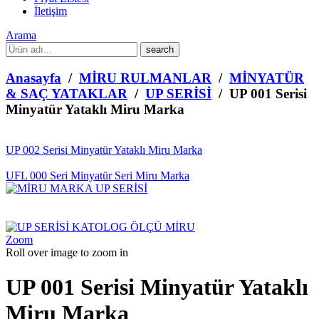
İletişim
Arama
What
are
you
Anasayfa
/
MİRU RULMANLAR
/
MİNYATÜR
looking
& SAÇ YATAKLAR
/
UP SERİSİ
/ UP 001 Serisi
for?
Minyatür Yataklı Miru Marka
UP 002 Serisi Minyatür Yataklı Miru Marka
UFL 000 Seri Minyatür Seri Miru Marka
Zoom
Roll over image to zoom in
UP 001 Serisi Minyatür Yataklı
Miru Marka