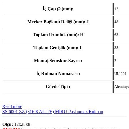
İç Çap Ø (mm):
12
Merkez Bağlantı Deliği (mm): J
48
Toplam Uzunluk (mm): H
63
Toplam Genişlik (mm): L
33
Montaj Setuskur Sayısı :
2
İç Rulman Numarası :
UU-001
Gövde Tipi :
Aleminy
Read more
SS 6001 ZZ (316 KALİTE) MİRU Paslanmaz Rulman
Ölçü:
12x28x8