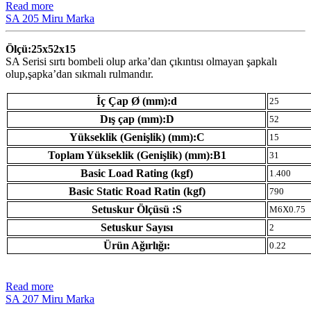
Read more
SA 205 Miru Marka
Ölçü:25x52x15
SA Serisi sırtı bombeli olup arka’dan çıkıntısı olmayan şapkalı
olup,şapka’dan sıkmalı rulmandır.
İç Çap Ø (mm):d
25
Dış çap (mm):D
52
Yükseklik (Genişlik) (mm):C
15
Toplam Yükseklik (Genişlik) (mm):B1
31
Basic Load Rating (kgf)
1.400
Basic Static Road Ratin (kgf)
790
Setuskur Ölçüsü :S
M6X0.75
Setuskur Sayısı
2
Ürün Ağırlığı:
0.22
Read more
SA 207 Miru Marka