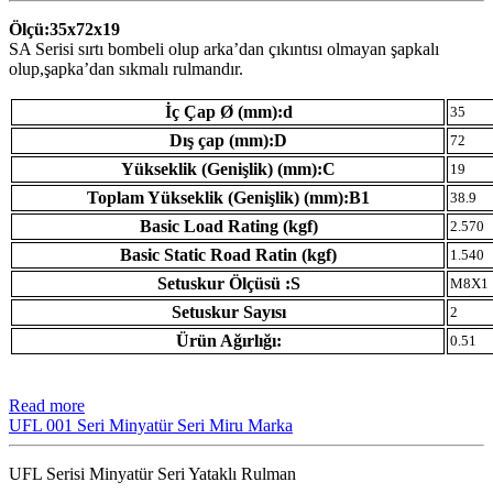
Ölçü:35x72x19
SA Serisi sırtı bombeli olup arka’dan çıkıntısı olmayan şapkalı
olup,şapka’dan sıkmalı rulmandır.
İç Çap Ø (mm):d
35
Dış çap (mm):D
72
Yükseklik (Genişlik) (mm):C
19
Toplam Yükseklik (Genişlik) (mm):B1
38.9
Basic Load Rating (kgf)
2.570
Basic Static Road Ratin (kgf)
1.540
Setuskur Ölçüsü :S
M8X1
Setuskur Sayısı
2
Ürün Ağırlığı:
0.51
Read more
UFL 001 Seri Minyatür Seri Miru Marka
UFL Serisi Minyatür Seri Yataklı Rulman