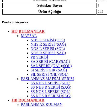
Setuskur Sayısı
2
Ürün Ağırlığı:
0.15
Product Categories
HIJ RULMANLAR
MAFSAL
NHS L SERİSİ (SOL)
NHS R SERİSİ (SAĞ)
NOS L SERİSİ (SOL)
NOS R SERİSİ (SAĞ)
PB SERİSİ
SA SERİSİ (GAR)(SAĞ)
SAL SERİSİ (GAL)(SOL)
SI SERİSİ (GIR)(SAĞ)
SIL SERİSİ (GIL)(SOL)
PASLANMAZ MAFSAL SERİSİ
SS NHS L SERİSİ (SOL)
SS NHS R SERİSİ (SAĞ)
SS NOS L SERİSİ (SOL)
SS NOS R SERİSİ (SAĞ)
JIB RULMANLAR
PASLANMAZ RULMAN