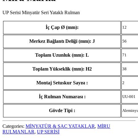
UP Serisi Minyatür Seri Yataklı Rulman
İç Çap Ø (mm):
12
Merkez Bağlantı Deliği (mm): J
56
Toplam Uzunluk (mm): L
71
Toplam Yükseklik (mm): H2
38
Montaj Setuskur Sayısı :
2
İç Rulman Numarası :
UU-001
Gövde Tipi :
Aleminy
Categories:
MİNYATÜR & SAÇ YATAKLAR
,
MİRU
RULMANLAR
,
UP SERİSİ