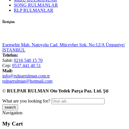
SONG RULMANLAR
RLP RULMANLAR
İletişim
Esenşehir Mah. Natoyolu Cad. Mücevher Sok. No:12/A Ümraniye/
İSTANBUL
Telefon:
Sabit:
0216 540 15 70
Cep:
0537 441 40 51
Mail:
info@rulparrulman.com.tr
rulparrulman@hotmail.com
©
RULPAR RULMAN Oto Yedek Parça Paz. Ltd. Şti
What are you looking for?
Navigation
My Cart