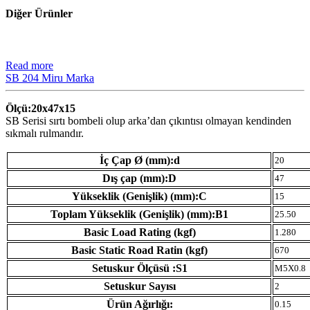
Diğer Ürünler
Read more
SB 204 Miru Marka
Ölçü:20x47x15
SB Serisi sırtı bombeli olup arka’dan çıkıntısı olmayan kendinden
sıkmalı rulmandır.
İç Çap Ø (mm):d
20
Dış çap (mm):D
47
Yükseklik (Genişlik) (mm):C
15
Toplam Yükseklik (Genişlik) (mm):B1
25.50
Basic Load Rating (kgf)
1.280
Basic Static Road Ratin (kgf)
670
Setuskur Ölçüsü :S1
M5X0.8
Setuskur Sayısı
2
Ürün Ağırlığı:
0.15