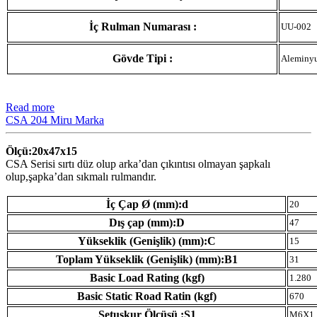
İç Rulman Numarası :
UU-002
Gövde Tipi :
Aleminy
Read more
CSA 204 Miru Marka
Ölçü:20x47x15
CSA Serisi sırtı düz olup arka’dan çıkıntısı olmayan şapkalı
olup,şapka’dan sıkmalı rulmandır.
İç Çap Ø (mm):d
20
Dış çap (mm):D
47
Yükseklik (Genişlik) (mm):C
15
Toplam Yükseklik (Genişlik) (mm):B1
31
Basic Load Rating (kgf)
1.280
Basic Static Road Ratin (kgf)
670
Setuskur Ölçüsü :S1
M6X1