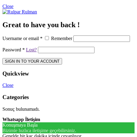
Close
Great to have you back !
Username or email
*
Remember
Password
*
Lost?
SIGN IN TO YOUR ACCOUNT
Quickview
Close
Categories
Sonuç bulunamadı.
Whatsapp İletişim
Konuşmaya Başla
Bizimle hızlıca iletişime geçebilirsiniz.
Genelde bir kaç dakika içinde cevaplıyor.