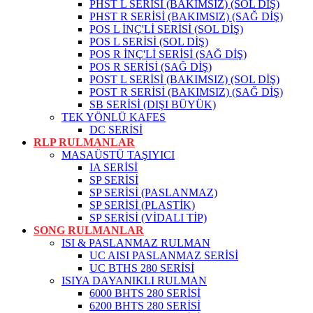
PHST L SERİSİ (BAKIMSIZ) (SOL DİŞ)
PHST R SERİSİ (BAKIMSIZ) (SAĞ DİŞ)
POS L İNÇ'Lİ SERİSİ (SOL DİŞ)
POS L SERİSİ (SOL DİŞ)
POS R İNÇ'Lİ SERİSİ (SAĞ DİŞ)
POS R SERİSİ (SAĞ DİŞ)
POST L SERİSİ (BAKIMSIZ) (SOL DİŞ)
POST R SERİSİ (BAKIMSIZ) (SAĞ DİŞ)
SB SERİSİ (DIŞI BÜYÜK)
TEK YÖNLÜ KAFES
DC SERİSİ
RLP RULMANLAR
MASAÜSTÜ TAŞIYICI
IA SERİSİ
SP SERİSİ
SP SERİSİ (PASLANMAZ)
SP SERİSİ (PLASTİK)
SP SERİSİ (VİDALI TİP)
SONG RULMANLAR
ISI & PASLANMAZ RULMAN
UC AISI PASLANMAZ SERİSİ
UC BTHS 280 SERİSİ
ISIYA DAYANIKLI RULMAN
6000 BHTS 280 SERİSİ
6200 BHTS 280 SERİSİ