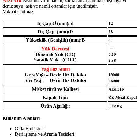
AISI 316
Paslanmaz rulmanlar, zor koşullar altında çalışmaya ve
deniz suyu, asit ve nemli ortamlar için üretilmiştir.
Mıknatıs tutmaz.
İç Çap Ø (mm): d
12
Dış Çap (mm):D
28
Yükseklik (Genişlik) (mm):B
8
–
Yük Derecesi
Dinamik Yük (CR)
5.10
Satatik Yük (COR)
2.38
–
Yağ Hız Sınırı
Gres Yağı – Devir Hız Dakika
19000
Sıvı Yağ – Devir Hız Dakika
26000
Misket türü ve Kalitesi
AISI 316
Kapak Tipi:
ZZ-Metal Kapa
Ürün Ağırlığı:
0.02 Kg
Kullanım Alanları
Gıda Endüstrisi
Deri işleme ve Arıtma Tesisleri